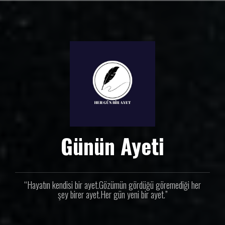
İ
ç
e
r
i
ğ
e
g
e
ç
Günün Ayeti
“Hayatın kendisi bir ayet.Gözümün gördüğü göremediği her
şey birer ayet.Her gün yeni bir ayet.”