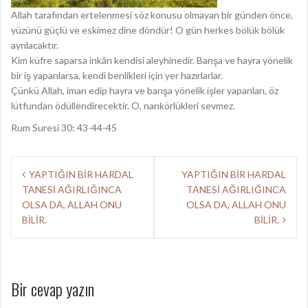
Allah tarafından ertelenmesi söz konusu olmayan bir günden önce,
yüzünü güçlü ve eskimez dine döndür! O gün herkes bölük bölük
ayrılacaktır.
Kim küfre saparsa inkârı kendisi aleyhinedir. Barışa ve hayra yönelik
bir iş yapanlarsa, kendi benlikleri için yer hazırlarlar.
Çünkü Allah, iman edip hayra ve barışa yönelik işler yapanları, öz
lütfundan ödüllendirecektir. O, nankörlükleri sevmez.
Rum Suresi 30: 43-44-45
Y
YAPTIĞIN BİR HARDAL
YAPTIĞIN BİR HARDAL
TANESİ AĞIRLIĞINCA
TANESİ AĞIRLIĞINCA
a
OLSA DA, ALLAH ONU
OLSA DA, ALLAH ONU
z
BİLİR.
BİLİR.
ı
d
Bir cevap yazın
o