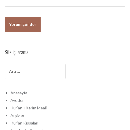
Site içi arama
A
r
a
m
a
Anasayfa
:
Ayetler
Kur’an-ı Kerim Meali
Arşivler
Kur’an Kıssaları