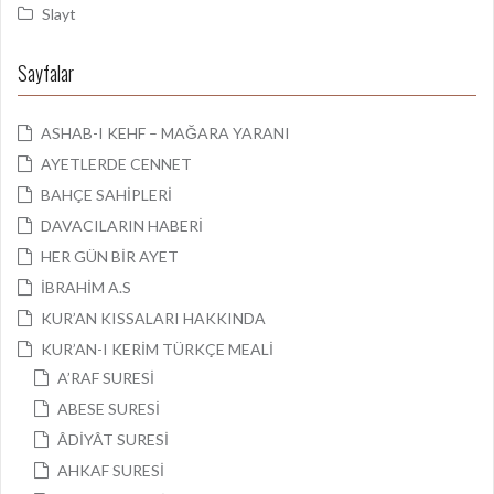
Slayt
Sayfalar
ASHAB-I KEHF – MAĞARA YARANI
AYETLERDE CENNET
BAHÇE SAHİPLERİ
DAVACILARIN HABERİ
HER GÜN BİR AYET
İBRAHİM A.S
KUR’AN KISSALARI HAKKINDA
KUR’AN-I KERİM TÜRKÇE MEALİ
A’RAF SURESİ
ABESE SURESİ
ÂDİYÂT SURESİ
AHKAF SURESİ