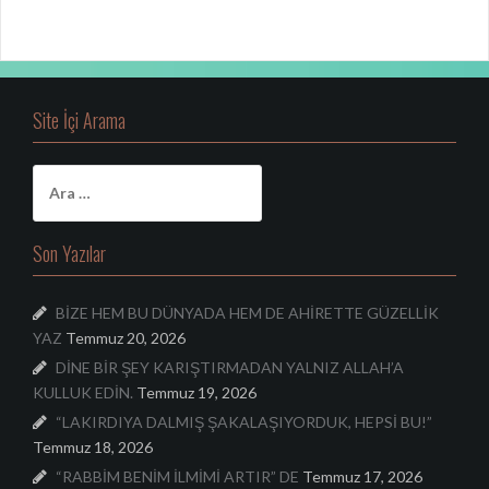
Site İçi Arama
A
r
a
m
Son Yazılar
a
:
BİZE HEM BU DÜNYADA HEM DE AHİRETTE GÜZELLİK
YAZ
Temmuz 20, 2026
DİNE BİR ŞEY KARIŞTIRMADAN YALNIZ ALLAH’A
KULLUK EDİN.
Temmuz 19, 2026
“LAKIRDIYA DALMIŞ ŞAKALAŞIYORDUK, HEPSİ BU!”
Temmuz 18, 2026
“RABBİM BENİM İLMİMİ ARTIR” DE
Temmuz 17, 2026