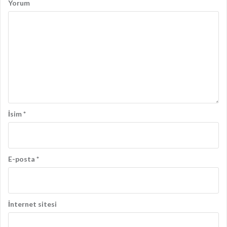
l
Yorum
a
ş
ı
m
ı
İsim
*
E-posta
*
İnternet sitesi