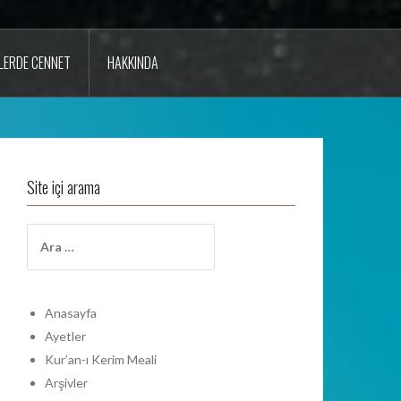
LERDE CENNET
HAKKINDA
Site içi arama
A
r
a
m
a
Anasayfa
:
Ayetler
Kur’an-ı Kerim Meali
Arşivler