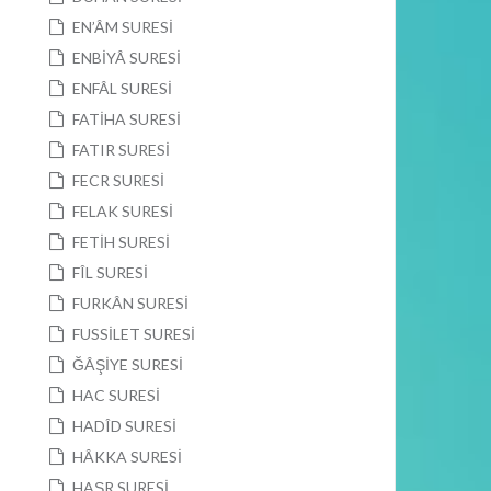
EN’ÂM SURESİ
ENBİYÂ SURESİ
ENFÂL SURESİ
FATİHA SURESİ
FATIR SURESİ
FECR SURESİ
FELAK SURESİ
FETİH SURESİ
FÎL SURESİ
FURKÂN SURESİ
FUSSİLET SURESİ
ĞÂŞİYE SURESİ
HAC SURESİ
HADÎD SURESİ
HÂKKA SURESİ
HAŞR SURESİ