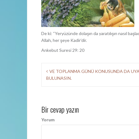
De ki: “Yeryüzünde dolaşın da yaratılışın nasıl başla
Allah, her şeye Kadir’dir.
Ankebut Suresi 29: 20
Y
VE TOPLANMA GÜNÜ KONUSUNDA DA UY
BULUNASIN.
a
z
ı
Bir cevap yazın
d
Yorum
o
l