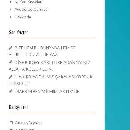
Kur’an Kıssaları
Ayetlerde Cennet
Hakkında
Son Yazılar
BİZE HEM BU DÜNYADA HEM DE
AHİRETTE GÜZELLİK YAZ
DİNE BİR ŞEY KARIŞTIRMADAN YALNIZ
ALLAH’A KULLUK EDİN.
“LAKIRDIYA DALMIŞ ŞAKALAŞIYORDUK,
HEPSİ BU!”
“RABBİM BENİM İLMİMİ ARTIR” DE
Kategoriler
Anasayfa yazısı