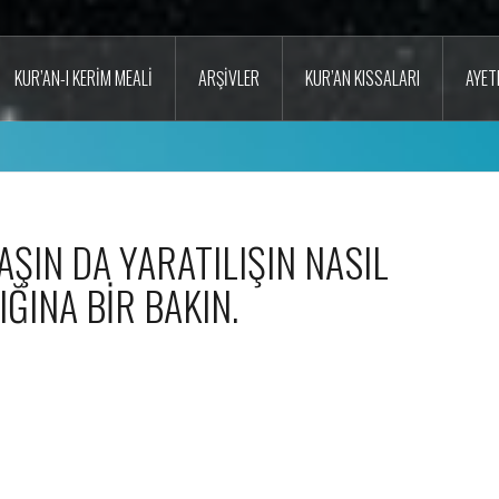
KUR’AN-I KERIM MEALI
ARŞIVLER
KUR’AN KISSALARI
AYET
ŞIN DA YARATILIŞIN NASIL
ĞINA BİR BAKIN.