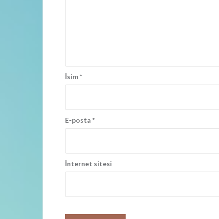
a
ş
ı
m
ı
İsim
*
E-posta
*
İnternet sitesi