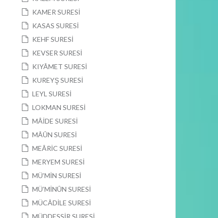
KAMER SURESİ
KASAS SURESİ
KEHF SURESİ
KEVSER SURESİ
KIYÂMET SURESİ
KUREYŞ SURESİ
LEYL SURESİ
LOKMAN SURESİ
MÂİDE SURESİ
MÂÛN SURESİ
MEÂRİC SURESİ
MERYEM SURESİ
MÜ’MİN SURESİ
MÜ’MİNÛN SURESİ
MÜCÂDİLE SURESİ
MÜDDESSİR SURESİ