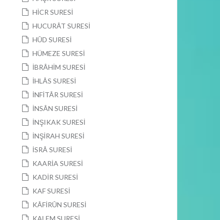
HİCR SURESİ
HUCURÂT SURESİ
HÛD SURESİ
HÜMEZE SURESİ
İBRÂHİM SURESİ
İHLÂS SURESİ
İNFİTÂR SURESİ
İNSÂN SURESİ
İNŞIKAK SURESİ
İNŞİRAH SURESİ
İSRÂ SURESİ
KAARİA SURESİ
KADİR SURESİ
KAF SURESİ
KÂFİRÛN SURESİ
KALEM SURESİ