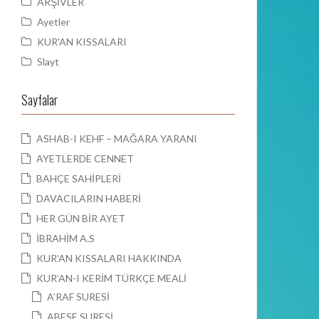
ARŞİVLER
Ayetler
KUR'AN KISSALARI
Slayt
Sayfalar
ASHAB-I KEHF – MAĞARA YARANI
AYETLERDE CENNET
BAHÇE SAHİPLERİ
DAVACILARIN HABERİ
HER GÜN BİR AYET
İBRAHİM A.S
KUR’AN KISSALARI HAKKINDA
KUR’AN-I KERİM TÜRKÇE MEALİ
A’RAF SURESİ
ABESE SURESİ