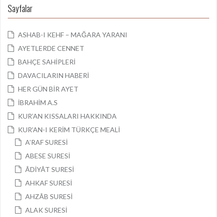
Sayfalar
ASHAB-I KEHF – MAĞARA YARANI
AYETLERDE CENNET
BAHÇE SAHİPLERİ
DAVACILARIN HABERİ
HER GÜN BİR AYET
İBRAHİM A.S
KUR’AN KISSALARI HAKKINDA
KUR’AN-I KERİM TÜRKÇE MEALİ
A’RAF SURESİ
ABESE SURESİ
ÂDİYÂT SURESİ
AHKAF SURESİ
AHZÂB SURESİ
ALAK SURESİ