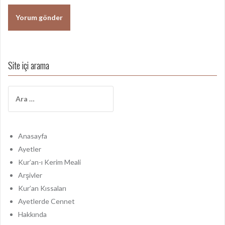
Site içi arama
A
r
a
m
a
Anasayfa
:
Ayetler
Kur’an-ı Kerim Meali
Arşivler
Kur’an Kıssaları
Ayetlerde Cennet
Hakkında