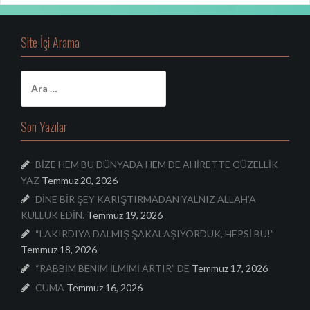
Site İçi Arama
A
r
a
m
Son Yazılar
a
:
BİZE HEM BU DÜNYADA HEM DE AHİRETTE GÜZELLİK
YAZ
Temmuz 20, 2026
DİNE BİR ŞEY KARIŞTIRMADAN YALNIZ ALLAH’A
KULLUK EDİN.
Temmuz 19, 2026
“LAKIRDIYA DALMIŞ ŞAKALAŞIYORDUK, HEPSİ BU!”
Temmuz 18, 2026
“RABBİM BENİM İLMİMİ ARTIR” DE
Temmuz 17, 2026
CUMA
Temmuz 16, 2026