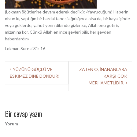
(Lokman öğütlerine devam ederek dedi ki): «Yavrucuğum! Haberin
olsun ki, yaptığın bir hardal tanesi ağırlığınca olsa da, bir kaya içinde
veya göklerde, yahut yerin dibinde gizlense, Allah onu getirir,
mizanına kor. Çünkü Allah en ince şeyleri bilir, her şeyden
haberdardır.»
Lokman Suresi 31: 16
Y
YÜZÜNÜ GÜÇLÜ VE
ZATEN O, İNANANLARA
ESKİMEZ DİNE DÖNDÜR!
KARŞI ÇOK
a
MERHAMETLİDİR.
z
ı
d
Bir cevap yazın
o
Yorum
l