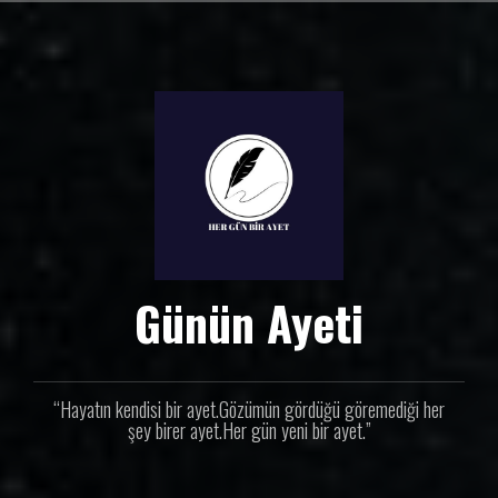
İ
ç
e
r
i
ğ
e
g
e
ç
Günün Ayeti
“Hayatın kendisi bir ayet.Gözümün gördüğü göremediği her
şey birer ayet.Her gün yeni bir ayet.”