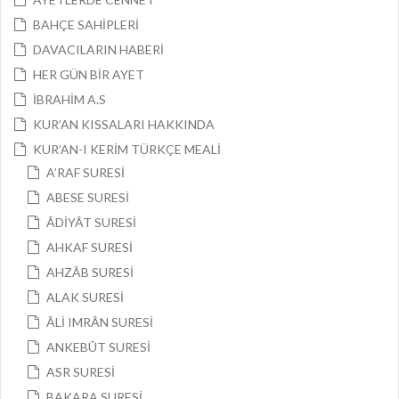
BAHÇE SAHİPLERİ
DAVACILARIN HABERİ
HER GÜN BİR AYET
İBRAHİM A.S
KUR’AN KISSALARI HAKKINDA
KUR’AN-I KERİM TÜRKÇE MEALİ
A’RAF SURESİ
ABESE SURESİ
ÂDİYÂT SURESİ
AHKAF SURESİ
AHZÂB SURESİ
ALAK SURESİ
ÂLİ IMRÂN SURESİ
ANKEBÛT SURESİ
ASR SURESİ
BAKARA SURESİ