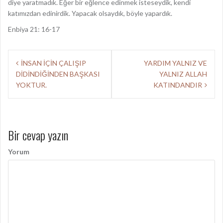
diye yaratmadık. Eğer bir eğlence edinmek isteseydik, kendi
katımızdan edinirdik. Yapacak olsaydık, böyle yapardık.
Enbiya 21: 16-17
Y
İNSAN İÇİN ÇALIŞIP
YARDIM YALNIZ VE
DİDİNDİĞİNDEN BAŞKASI
YALNIZ ALLAH
a
YOKTUR.
KATINDANDIR
z
ı
d
Bir cevap yazın
o
Yorum
l
a
ş
ı