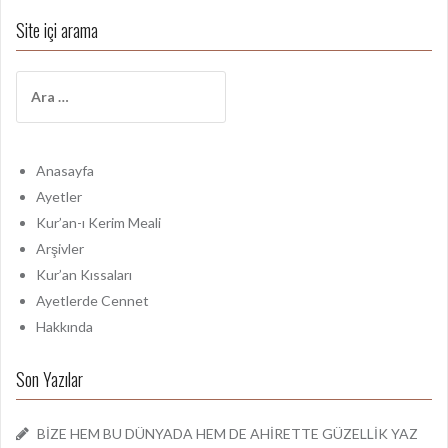
Site içi arama
A
r
a
m
a
Anasayfa
:
Ayetler
Kur’an-ı Kerim Meali
Arşivler
Kur’an Kıssaları
Ayetlerde Cennet
Hakkında
Son Yazılar
BİZE HEM BU DÜNYADA HEM DE AHİRETTE GÜZELLİK YAZ