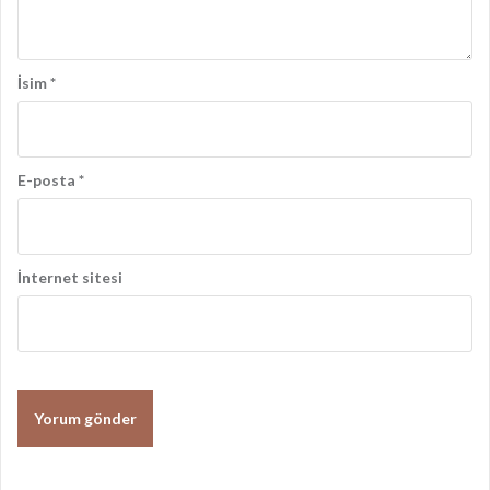
m
ı
İsim
*
E-posta
*
İnternet sitesi