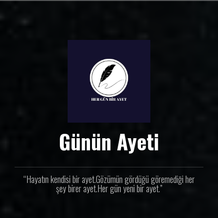
İ
ç
e
r
i
ğ
e
g
e
ç
Günün Ayeti
“Hayatın kendisi bir ayet.Gözümün gördüğü göremediği her
şey birer ayet.Her gün yeni bir ayet.”