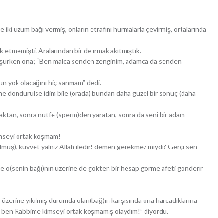
ne iki üzüm bağı vermiş, onların etrafını hurmalarla çevirmiş, ortalarında
k etmemişti. Aralarından bir de ırmak akıtmıştık.
nuşurken ona; “Ben malca senden zenginim, adamca da senden
un yok olacağını hiç sanmam” dedi.
 döndürülse idim bile (orada) bundan daha güzel bir sonuç (daha
raktan, sonra nutfe (sperm)den yaratan, sonra da seni bir adam
imseyi ortak koşmam!
olmuş), kuvvet yalnız Allah iledir! demen gerekmez miydi? Gerçi sen
 Ve o(senin bağı)nın üzerine de gökten bir hesap görme afeti gönderir
rı üzerine yıkılmış durumda olan(bağ)ın karşısında ona harcadıklarına
dı, ben Rabbime kimseyi ortak koşmamış olaydım!” diyordu.