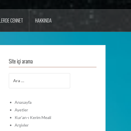
LERDE CENNET
HAKKINDA
Site içi arama
A
r
a
m
a
Anasayfa
:
Ayetler
Kur’an-ı Kerim Meali
Arşivler