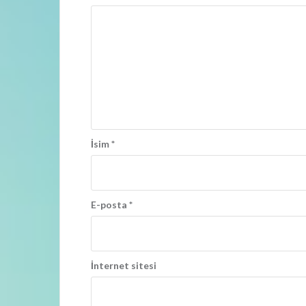
o
l
a
ş
ı
m
İsim
*
ı
E-posta
*
İnternet sitesi