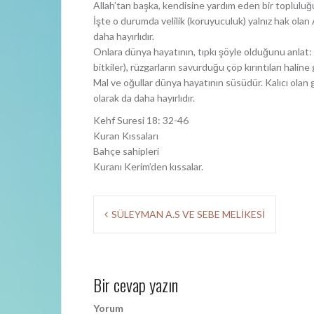
Allah’tan başka, kendisine yardım eden bir topluluğ
İşte o durumda velilik (koruyuculuk) yalnız hak olan
daha hayırlıdır.
Onlara dünya hayatının, tıpkı şöyle olduğunu anlat: 
bitkiler), rüzgarların savurduğu çöp kırıntıları haline 
Mal ve oğullar dünya hayatının süsüdür. Kalıcı olan g
olarak da daha hayırlıdır.
Kehf Suresi 18: 32-46
Kuran Kıssaları
Bahçe sahipleri
Kuranı Kerim’den kıssalar.
Y
SÜLEYMAN A.S VE SEBE MELİKESİ
a
z
Bir cevap yazın
ı
d
Yorum