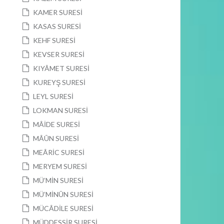
KAMER SURESİ
KASAS SURESİ
KEHF SURESİ
KEVSER SURESİ
KIYÂMET SURESİ
KUREYŞ SURESİ
LEYL SURESİ
LOKMAN SURESİ
MÂİDE SURESİ
MÂÛN SURESİ
MEÂRİC SURESİ
MERYEM SURESİ
MÜ’MİN SURESİ
MÜ’MİNÛN SURESİ
MÜCÂDİLE SURESİ
MÜDDESSİR SURESİ