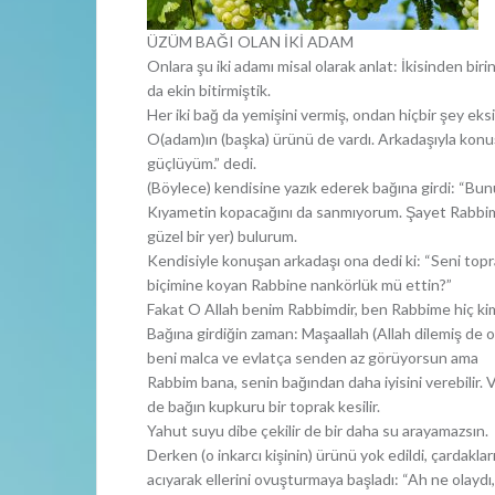
ÜZÜM BAĞI OLAN İKİ ADAM
Onlara şu iki adamı misal olarak anlat: İkisinden biri
da ekin bitirmiştik.
Her iki bağ da yemişini vermiş, ondan hiçbir şey eksi
O(adam)ın (başka) ürünü de vardı. Arkadaşıyla ko
güçlüyüm.” dedi.
(Böylece) kendisine yazık ederek bağına girdi: “Bun
Kıyametin kopacağını da sanmıyorum. Şayet Rabbime
güzel bir yer) bulurum.
Kendisiyle konuşan arkadaşı ona dedi ki: “Seni top
biçimine koyan Rabbine nankörlük mü ettin?”
Fakat O Allah benim Rabbimdir, ben Rabbime hiç k
Bağına girdiğin zaman: Maşaallah (Allah dilemiş de 
beni malca ve evlatça senden az görüyorsun ama
Rabbim bana, senin bağından daha iyisini verebilir.
de bağın kupkuru bir toprak kesilir.
Yahut suyu dibe çekilir de bir daha su arayamazsın.
Derken (o inkarcı kişinin) ürünü yok edildi, çardakla
acıyarak ellerini ovuşturmaya başladı: “Ah ne olay