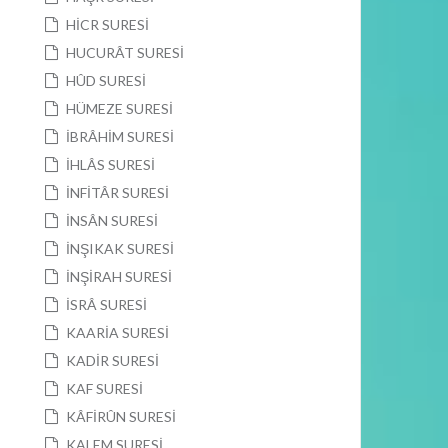
HİCR SURESİ
HUCURÂT SURESİ
HÛD SURESİ
HÜMEZE SURESİ
İBRÂHİM SURESİ
İHLÂS SURESİ
İNFİTÂR SURESİ
İNSÂN SURESİ
İNŞIKAK SURESİ
İNŞİRAH SURESİ
İSRÂ SURESİ
KAARİA SURESİ
KADİR SURESİ
KAF SURESİ
KÂFİRÛN SURESİ
KALEM SURESİ