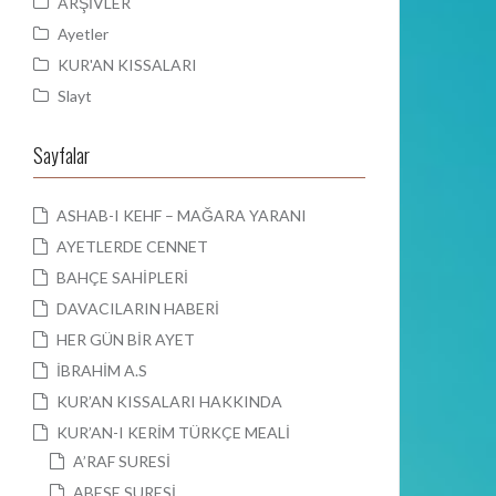
ARŞİVLER
Ayetler
KUR'AN KISSALARI
Slayt
Sayfalar
ASHAB-I KEHF – MAĞARA YARANI
AYETLERDE CENNET
BAHÇE SAHİPLERİ
DAVACILARIN HABERİ
HER GÜN BİR AYET
İBRAHİM A.S
KUR’AN KISSALARI HAKKINDA
KUR’AN-I KERİM TÜRKÇE MEALİ
A’RAF SURESİ
ABESE SURESİ