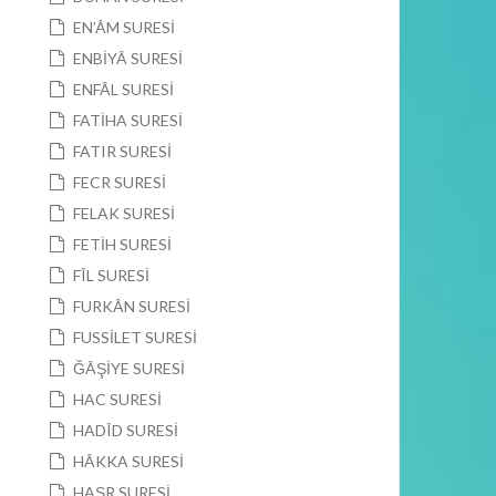
EN’ÂM SURESİ
ENBİYÂ SURESİ
ENFÂL SURESİ
FATİHA SURESİ
FATIR SURESİ
FECR SURESİ
FELAK SURESİ
FETİH SURESİ
FÎL SURESİ
FURKÂN SURESİ
FUSSİLET SURESİ
ĞÂŞİYE SURESİ
HAC SURESİ
HADÎD SURESİ
HÂKKA SURESİ
HAŞR SURESİ