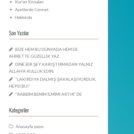
Kur’an Kıssaları
Ayetlerde Cennet
Hakkında
Son Yazılar
BİZE HEM BU DÜNYADA HEM DE
AHİRETTE GÜZELLİK YAZ
DİNE BİR ŞEY KARIŞTIRMADAN YALNIZ
ALLAH’A KULLUK EDİN.
“LAKIRDIYA DALMIŞ ŞAKALAŞIYORDUK,
HEPSİ BU!”
“RABBİM BENİM İLMİMİ ARTIR” DE
Kategoriler
Anasayfa yazısı