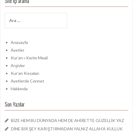
Site içi arama
A
r
a
m
a
Anasayfa
:
Ayetler
Kur’an-ı Kerim Meali
Arşivler
Kur’an Kıssaları
Ayetlerde Cennet
Hakkında
Son Yazılar
BİZE HEM BU DÜNYADA HEM DE AHİRETTE GÜZELLİK YAZ
DİNE BİR ŞEY KARIŞTIRMADAN YALNIZ ALLAH’A KULLUK