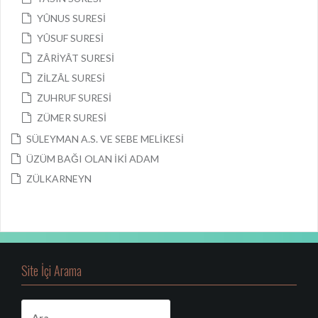
YÛNUS SURESİ
YÛSUF SURESİ
ZÂRİYÂT SURESİ
ZİLZÂL SURESİ
ZUHRUF SURESİ
ZÜMER SURESİ
SÜLEYMAN A.S. VE SEBE MELİKESİ
ÜZÜM BAĞI OLAN İKİ ADAM
ZÜLKARNEYN
Site İçi Arama
A