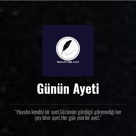
İ
ç
e
r
i
ğ
e
g
e
ç
Günün Ayeti
“Hayatın kendisi bir ayet.Gözümün gördüğü göremediği her
şey birer ayet.Her gün yeni bir ayet.”