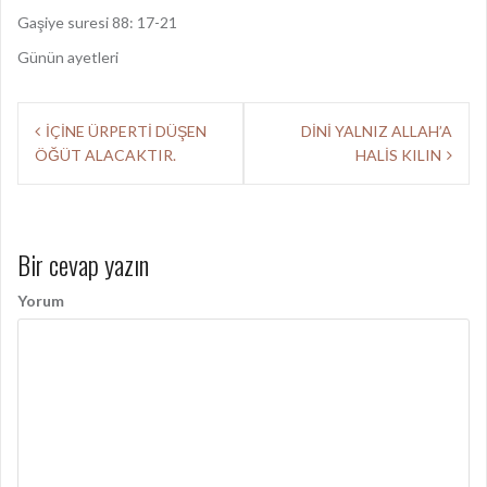
Gaşiye suresi 88: 17-21
Günün ayetleri
Y
İÇİNE ÜRPERTİ DÜŞEN
DİNİ YALNIZ ALLAH’A
ÖĞÜT ALACAKTIR.
HALİS KILIN
a
z
ı
Bir cevap yazın
d
Yorum
o
l
a
ş
ı