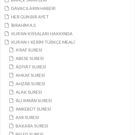
DAVACILARIN HABERİ
HER GÜN BİR AYET
İBRAHİM A.S
KUR’AN KISSALARI HAKKINDA
KUR’AN-I KERİM TÜRKÇE MEALİ
A’RAF SURESİ
ABESE SURESİ
ÂDİYÂT SURESİ
AHKAF SURESİ
AHZÂB SURESİ
ALAK SURESİ
ÂLİ IMRÂN SURESİ
ANKEBÛT SURESİ
ASR SURESİ
BAKARA SURESİ
BELED SURESİ