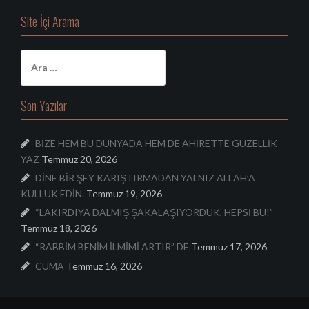
Site İçi Arama
A
r
a
m
Son Yazılar
a
:
BİZE HEM BU DÜNYADA HEM DE AHİRETTE GÜZELLİK
YAZ
Temmuz 20, 2026
DİNE BİR ŞEY KARIŞTIRMADAN YALNIZ ALLAH’A
KULLUK EDİN.
Temmuz 19, 2026
“LAKIRDIYA DALMIŞ ŞAKALAŞIYORDUK, HEPSİ BU!”
Temmuz 18, 2026
“RABBİM BENİM İLMİMİ ARTIR” DE
Temmuz 17, 2026
CUMA
Temmuz 16, 2026