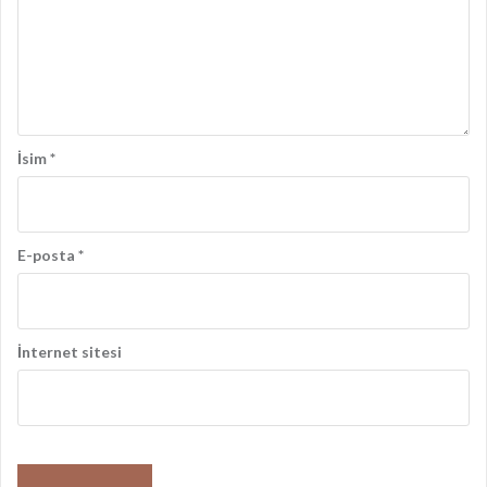
ş
ı
m
ı
İsim
*
E-posta
*
İnternet sitesi