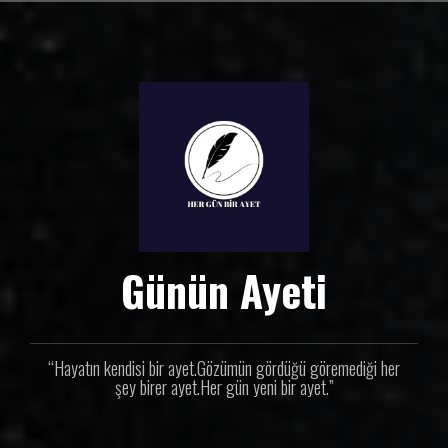
İ
ç
e
r
i
ğ
e
g
e
ç
Günün Ayeti
“Hayatın kendisi bir ayet.Gözümün gördüğü göremediği her
şey birer ayet.Her gün yeni bir ayet.”