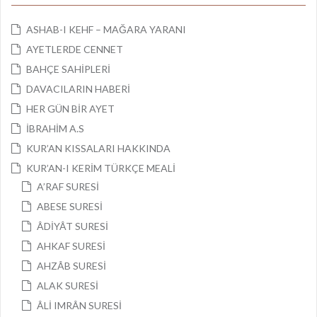
ASHAB-I KEHF – MAĞARA YARANI
AYETLERDE CENNET
BAHÇE SAHİPLERİ
DAVACILARIN HABERİ
HER GÜN BİR AYET
İBRAHİM A.S
KUR’AN KISSALARI HAKKINDA
KUR’AN-I KERİM TÜRKÇE MEALİ
A’RAF SURESİ
ABESE SURESİ
ÂDİYÂT SURESİ
AHKAF SURESİ
AHZÂB SURESİ
ALAK SURESİ
ÂLİ IMRÂN SURESİ