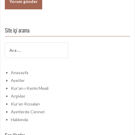
Site içi arama
A
r
a
m
a
Anasayfa
:
Ayetler
Kur’an-ı Kerim Meali
Arşivler
Kur’an Kıssaları
Ayetlerde Cennet
Hakkında