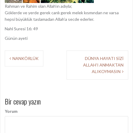
Rahman ve Rahim olan Allah’ın adıyla;
Göklerde ve yerde gerek canlı gerek melek kısmından ne varsa
hepsi büyüklük taslamadan Allah’a secde ederler.
Nahl Suresi 16: 49
Günün ayeti
Y
NANKÖRLÜK
DÜNYA HAYATI SİZİ
ALLAH’I ANMAKTAN
a
ALIKOYMASIN
z
ı
d
Bir cevap yazın
o
Yorum
l
a