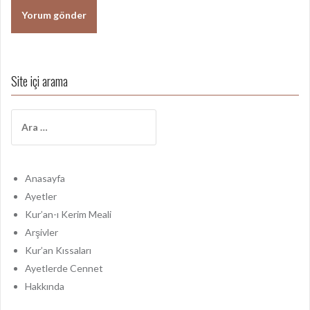
Site içi arama
A
r
a
m
a
Anasayfa
:
Ayetler
Kur’an-ı Kerim Meali
Arşivler
Kur’an Kıssaları
Ayetlerde Cennet
Hakkında