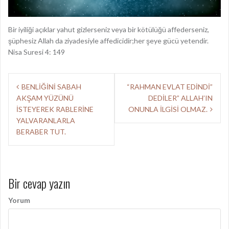
Bir iyiliği açıklar yahut gizlerseniz veya bir kötülüğü affederseniz,
şüphesiz Allah da ziyadesiyle affedicidir;her şeye gücü yetendir.
Nisa Suresi 4: 149
Y
BENLİĞİNİ SABAH
“RAHMAN EVLAT EDİNDİ”
AKŞAM YÜZÜNÜ
DEDİLER” ALLAH’IN
a
İSTEYEREK RABLERİNE
ONUNLA İLGİSİ OLMAZ.
z
YALVARANLARLA
BERABER TUT.
ı
d
o
Bir cevap yazın
l
Yorum
a
ş