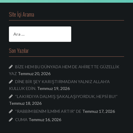
Site İçi Arama
A
r
a
m
Son Yazılar
a
:
BİZE HEM BU DÜNYADA HEM DE AHİRETTE GÜZELLİK
YAZ
Temmuz 20, 2026
DİNE BİR ŞEY KARIŞTIRMADAN YALNIZ ALLAH’A
KULLUK EDİN.
Temmuz 19, 2026
“LAKIRDIYA DALMIŞ ŞAKALAŞIYORDUK, HEPSİ BU!”
Temmuz 18, 2026
“RABBİM BENİM İLMİMİ ARTIR” DE
Temmuz 17, 2026
CUMA
Temmuz 16, 2026