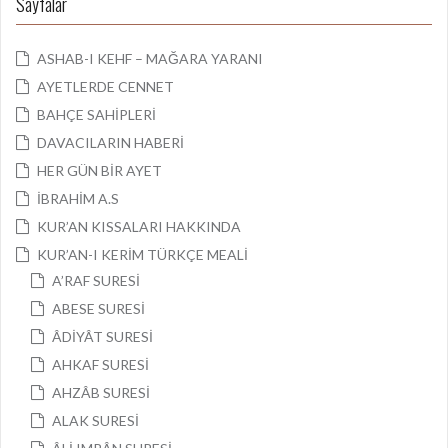
Sayfalar
ASHAB-I KEHF – MAĞARA YARANI
AYETLERDE CENNET
BAHÇE SAHİPLERİ
DAVACILARIN HABERİ
HER GÜN BİR AYET
İBRAHİM A.S
KUR’AN KISSALARI HAKKINDA
KUR’AN-I KERİM TÜRKÇE MEALİ
A’RAF SURESİ
ABESE SURESİ
ÂDİYÂT SURESİ
AHKAF SURESİ
AHZÂB SURESİ
ALAK SURESİ