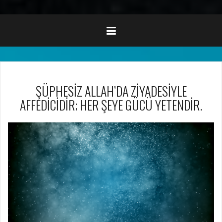
ŞÜPHESİZ ALLAH’DA ZİYADESİYLE
AFFEDİCİDİR; HER ŞEYE GÜCÜ YETENDİR.