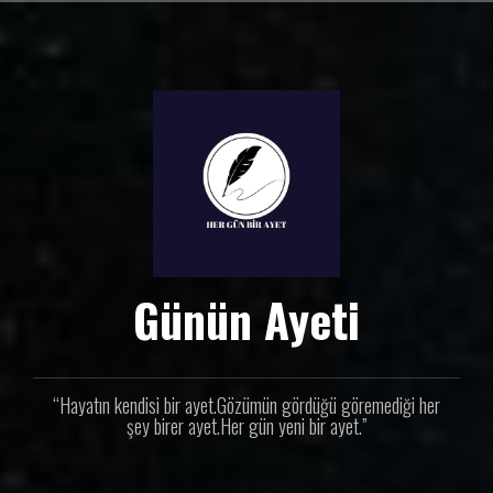
İ
ç
e
r
i
ğ
e
g
e
ç
Günün Ayeti
“Hayatın kendisi bir ayet.Gözümün gördüğü göremediği her
şey birer ayet.Her gün yeni bir ayet.”