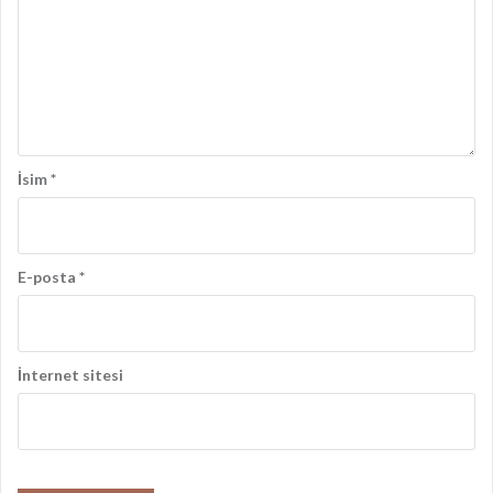
ı
m
ı
İsim
*
E-posta
*
İnternet sitesi