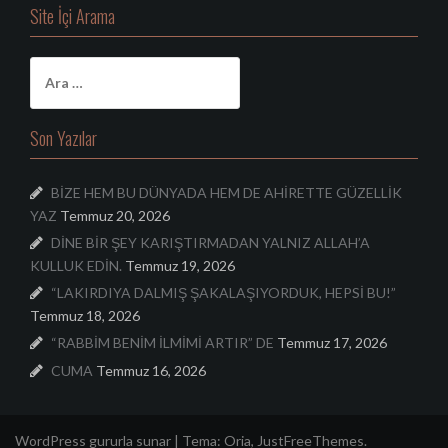
Site İçi Arama
A
r
a
m
Son Yazılar
a
:
BİZE HEM BU DÜNYADA HEM DE AHİRETTE GÜZELLİK
YAZ
Temmuz 20, 2026
DİNE BİR ŞEY KARIŞTIRMADAN YALNIZ ALLAH’A
KULLUK EDİN.
Temmuz 19, 2026
“LAKIRDIYA DALMIŞ ŞAKALAŞIYORDUK, HEPSİ BU!”
Temmuz 18, 2026
“RABBİM BENİM İLMİMİ ARTIR” DE
Temmuz 17, 2026
CUMA
Temmuz 16, 2026
WordPress gururla sunar
|
Tema:
Oria
, JustFreeThemes.