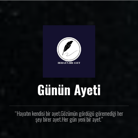
İ
ç
e
r
i
ğ
e
g
e
ç
Günün Ayeti
“Hayatın kendisi bir ayet.Gözümün gördüğü göremediği her
şey birer ayet.Her gün yeni bir ayet.”