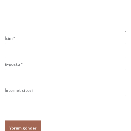
ş
ı
m
ı
İsim
*
E-posta
*
İnternet sitesi