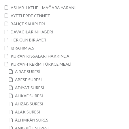
ASHAB-I KEHF – MAĞARA YARANI
AYETLERDE CENNET
BAHÇE SAHİPLERİ
DAVACILARIN HABERİ
HER GÜN BİR AYET
İBRAHİM A.S
KUR’AN KISSALARI HAKKINDA
KUR’AN-I KERİM TÜRKÇE MEALİ
A’RAF SURESİ
ABESE SURESİ
ÂDİYÂT SURESİ
AHKAF SURESİ
AHZÂB SURESİ
ALAK SURESİ
ÂLİ IMRÂN SURESİ
ANKEBÛT SURESİ