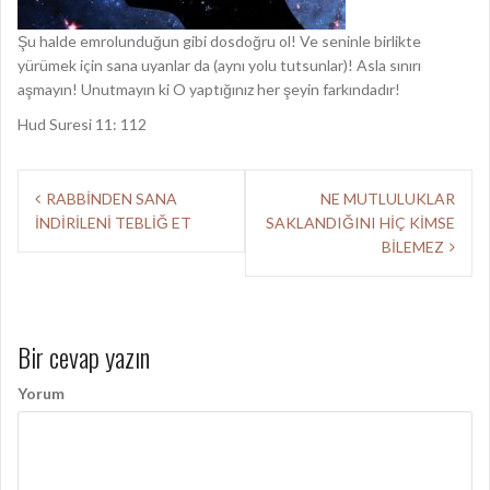
Şu halde emrolunduğun gibi dosdoğru ol! Ve seninle birlikte
yürümek için sana uyanlar da (aynı yolu tutsunlar)! Asla sınırı
aşmayın! Unutmayın ki O yaptığınız her şeyin farkındadır!
Hud Suresi 11: 112
Y
RABBİNDEN SANA
NE MUTLULUKLAR
İNDİRİLENİ TEBLİĞ ET
SAKLANDIĞINI HİÇ KİMSE
a
BİLEMEZ
z
ı
d
Bir cevap yazın
o
Yorum
l
a