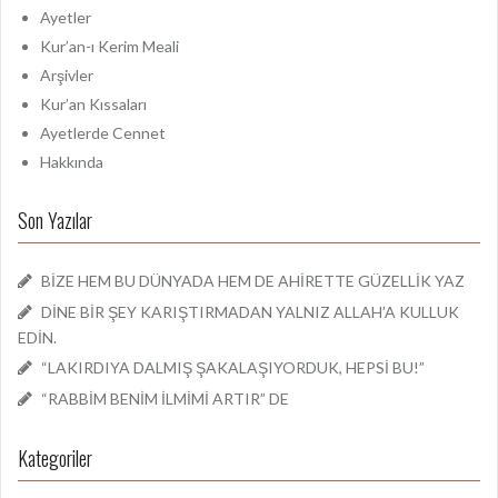
:
Ayetler
Kur’an-ı Kerim Meali
Arşivler
Kur’an Kıssaları
Ayetlerde Cennet
Hakkında
Son Yazılar
BİZE HEM BU DÜNYADA HEM DE AHİRETTE GÜZELLİK YAZ
DİNE BİR ŞEY KARIŞTIRMADAN YALNIZ ALLAH’A KULLUK
EDİN.
“LAKIRDIYA DALMIŞ ŞAKALAŞIYORDUK, HEPSİ BU!”
“RABBİM BENİM İLMİMİ ARTIR” DE
Kategoriler