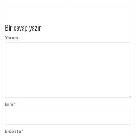
a
z
ı
Bir cevap yazın
d
Yorum
o
l
a
ş
ı
m
ı
İsim
*
E-posta
*