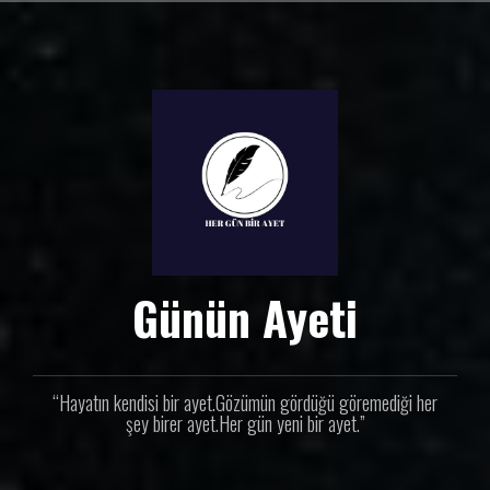
İ
ç
e
r
i
ğ
e
g
e
ç
Günün Ayeti
“Hayatın kendisi bir ayet.Gözümün gördüğü göremediği her
şey birer ayet.Her gün yeni bir ayet.”