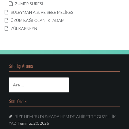
ZÜMER SURESİ
SÜLEYMAN A.S. VE SEBE MELİKESİ
ÜZÜM BAĞI OLAN İKİ ADAM
ZÜLKARNEYN
Site İçi Arama
A
r
a
m
Son Yazılar
a
:
BİZE HEM BU DÜNYADA HEM DE AHİRETTE GÜZELLİK
YAZ
Temmuz 20, 2026