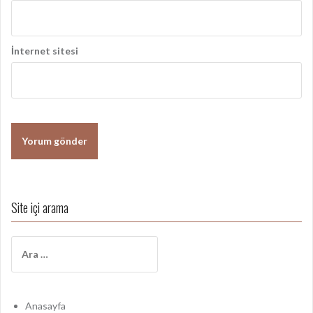
İnternet sitesi
Site içi arama
A
r
a
m
a
Anasayfa