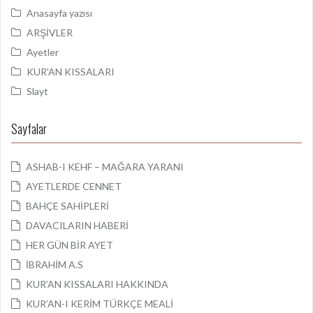
Anasayfa yazısı
ARŞİVLER
Ayetler
KUR'AN KISSALARI
Slayt
Sayfalar
ASHAB-I KEHF – MAĞARA YARANI
AYETLERDE CENNET
BAHÇE SAHİPLERİ
DAVACILARIN HABERİ
HER GÜN BİR AYET
İBRAHİM A.S
KUR’AN KISSALARI HAKKINDA
KUR’AN-I KERİM TÜRKÇE MEALİ