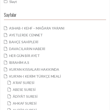
Slayt
Sayfalar
ASHAB-I KEHF – MAĞARA YARANI
AYETLERDE CENNET
BAHÇE SAHİPLERİ
DAVACILARIN HABERİ
HER GÜN BİR AYET
İBRAHİM A.S
KUR’AN KISSALARI HAKKINDA
KUR’AN-I KERİM TÜRKÇE MEALİ
A’RAF SURESİ
ABESE SURESİ
ÂDİYÂT SURESİ
AHKAF SURESİ