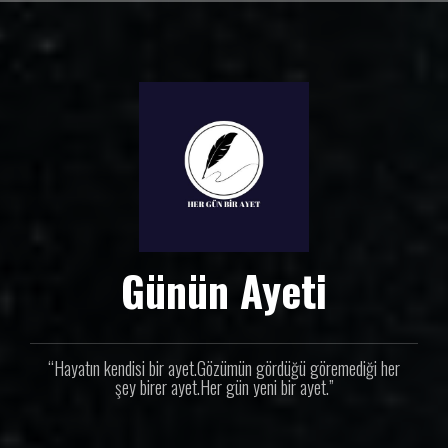
İ
ç
e
r
i
ğ
e
g
e
ç
Günün Ayeti
“Hayatın kendisi bir ayet.Gözümün gördüğü göremediği her
şey birer ayet.Her gün yeni bir ayet.”