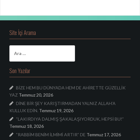
Site İçi Arama
A
r
a
m
Son Yazılar
a
:
BİZE HEM BU DÜNYADA HEM DE AHİRETTE GÜZELLİK
YAZ
Temmuz 20, 2026
DİNE BİR ŞEY KARIŞTIRMADAN YALNIZ ALLAH’A
KULLUK EDİN.
Temmuz 19, 2026
“LAKIRDIYA DALMIŞ ŞAKALAŞIYORDUK, HEPSİ BU!”
Temmuz 18, 2026
“RABBİM BENİM İLMİMİ ARTIR” DE
Temmuz 17, 2026