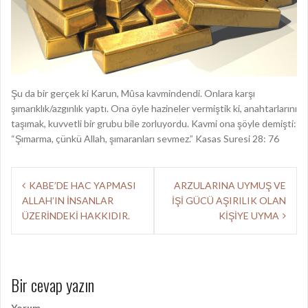
Şu da bir gerçek ki Karun, Mûsa kavmindendi. Onlara karşı
şımarıklık/azgınlık yaptı. Ona öyle hazineler vermiştik ki, anahtarlarını
taşımak, kuvvetli bir grubu bile zorluyordu. Kavmi ona şöyle demişti:
“Şımarma, çünkü Allah, şımaranları sevmez.” Kasas Suresi 28: 76
Y
KABE’DE HAC YAPMASI
ARZULARINA UYMUŞ VE
ALLAH’IN İNSANLAR
İŞİ GÜCÜ AŞIRILIK OLAN
a
ÜZERİNDEKİ HAKKIDIR.
KİŞİYE UYMA
z
ı
d
Bir cevap yazın
o
Yorum