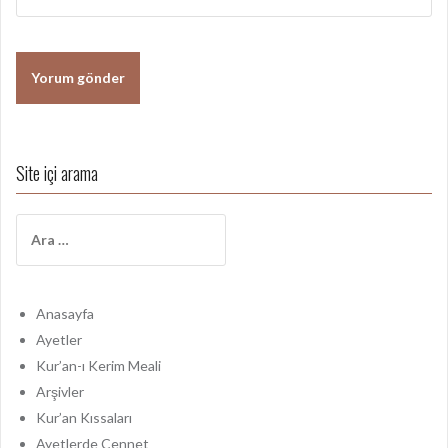
Site içi arama
A
r
a
m
a
Anasayfa
:
Ayetler
Kur’an-ı Kerim Meali
Arşivler
Kur’an Kıssaları
Ayetlerde Cennet