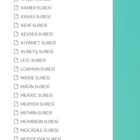
KAMER SURESİ
KASAS SURESİ
KEHF SURESİ
KEVSER SURESİ
KIYÂMET SURESİ
KUREYŞ SURESİ
LEYL SURESİ
LOKMAN SURESİ
MÂİDE SURESİ
MÂÛN SURESİ
MEÂRİC SURESİ
MERYEM SURESİ
MÜ’MİN SURESİ
MÜ’MİNÛN SURESİ
MÜCÂDİLE SURESİ
MÜDDESSİR SURESİ