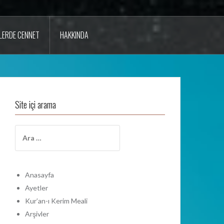
LERDE CENNET
HAKKINDA
Site içi arama
A
r
a
m
a
Anasayfa
:
Ayetler
Kur’an-ı Kerim Meali
Arşivler