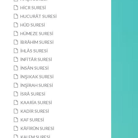
HİCR SURESİ
HUCURÂT SURESİ
HÛD SURESİ
HÜMEZE SURESİ
İBRÂHİM SURESİ
İHLÂS SURESİ
İNFİTÂR SURESİ
İNSÂN SURESİ
İNŞIKAK SURESİ
İNŞİRAH SURESİ
İSRÂ SURESİ
KAARİA SURESİ
KADİR SURESİ
KAF SURESİ
KÂFİRÛN SURESİ
KALEM SURESİ