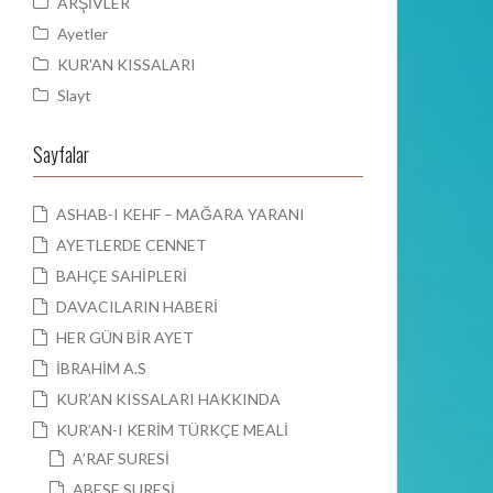
ARŞİVLER
Ayetler
KUR'AN KISSALARI
Slayt
Sayfalar
ASHAB-I KEHF – MAĞARA YARANI
AYETLERDE CENNET
BAHÇE SAHİPLERİ
DAVACILARIN HABERİ
HER GÜN BİR AYET
İBRAHİM A.S
KUR’AN KISSALARI HAKKINDA
KUR’AN-I KERİM TÜRKÇE MEALİ
A’RAF SURESİ
ABESE SURESİ