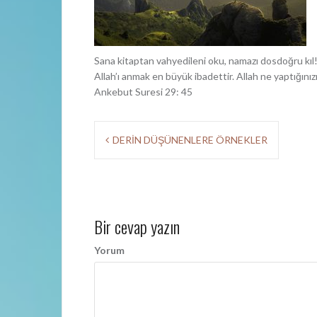
Sana kitaptan vahyedileni oku, namazı dosdoğru kıl!
Allah’ı anmak en büyük ibadettir. Allah ne yaptığınızı b
Ankebut Suresi 29: 45
Y
DERİN DÜŞÜNENLERE ÖRNEKLER
a
z
ı
Bir cevap yazın
d
Yorum
o
l
a