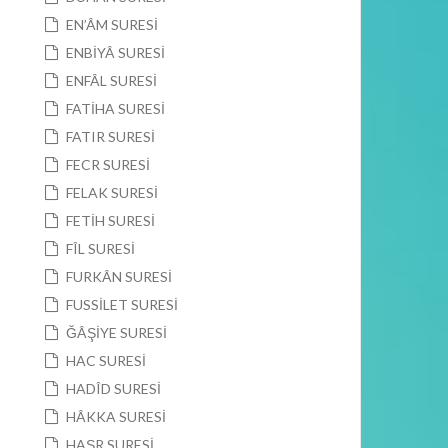
EN’ÂM SURESİ
ENBİYÂ SURESİ
ENFÂL SURESİ
FATİHA SURESİ
FATIR SURESİ
FECR SURESİ
FELAK SURESİ
FETİH SURESİ
FÎL SURESİ
FURKÂN SURESİ
FUSSİLET SURESİ
ĞÂŞİYE SURESİ
HAC SURESİ
HADÎD SURESİ
HÂKKA SURESİ
HAŞR SURESİ