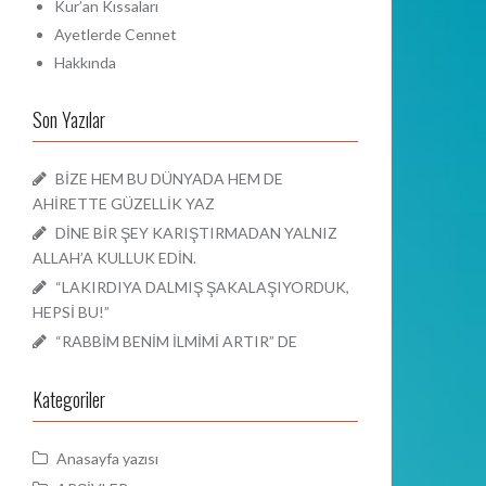
Kur’an Kıssaları
Ayetlerde Cennet
Hakkında
Son Yazılar
BİZE HEM BU DÜNYADA HEM DE
AHİRETTE GÜZELLİK YAZ
DİNE BİR ŞEY KARIŞTIRMADAN YALNIZ
ALLAH’A KULLUK EDİN.
“LAKIRDIYA DALMIŞ ŞAKALAŞIYORDUK,
HEPSİ BU!”
“RABBİM BENİM İLMİMİ ARTIR” DE
Kategoriler
Anasayfa yazısı