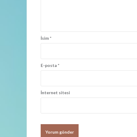
ş
ı
m
ı
İsim
*
E-posta
*
İnternet sitesi