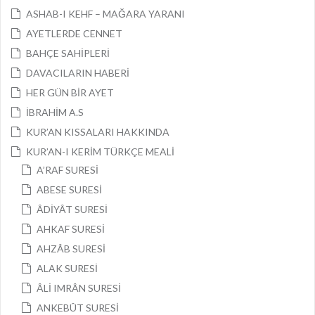
ASHAB-I KEHF – MAĞARA YARANI
AYETLERDE CENNET
BAHÇE SAHİPLERİ
DAVACILARIN HABERİ
HER GÜN BİR AYET
İBRAHİM A.S
KUR’AN KISSALARI HAKKINDA
KUR’AN-I KERİM TÜRKÇE MEALİ
A’RAF SURESİ
ABESE SURESİ
ÂDİYÂT SURESİ
AHKAF SURESİ
AHZÂB SURESİ
ALAK SURESİ
ÂLİ IMRÂN SURESİ
ANKEBÛT SURESİ