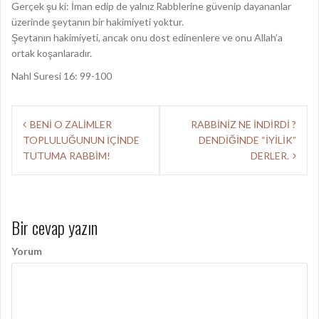
Gerçek şu ki: İman edip de yalnız Rabblerine güvenip dayananlar
üzerinde şeytanın bir hakimiyeti yoktur.
Şeytanın hakimiyeti, ancak onu dost edinenlere ve onu Allah’a
ortak koşanlaradır.
Nahl Suresi 16: 99-100
Y
BENİ O ZALİMLER
RABBİNİZ NE İNDİRDİ ?
TOPLULUĞUNUN İÇİNDE
DENDİĞİNDE “İYİLİK”
a
TUTUMA RABBİM!
DERLER.
z
ı
d
Bir cevap yazın
o
Yorum
l
a