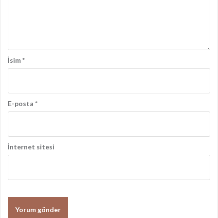
ş
ı
m
ı
İsim
*
E-posta
*
İnternet sitesi