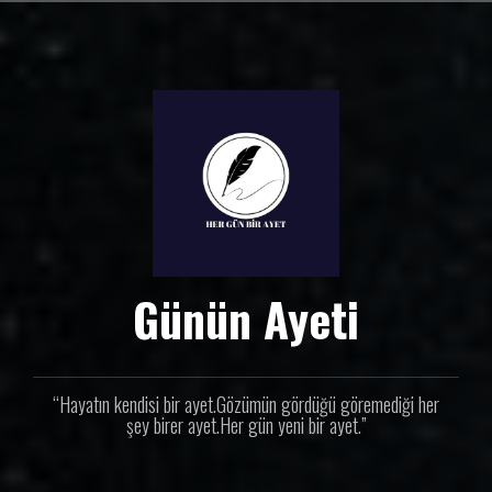
İ
ç
e
r
i
ğ
e
g
e
ç
Günün Ayeti
“Hayatın kendisi bir ayet.Gözümün gördüğü göremediği her
şey birer ayet.Her gün yeni bir ayet.”