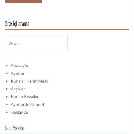
Site içi arama
A
r
a
m
a
Anasayfa
:
Ayetler
Kur’an-ı Kerim Meali
Arşivler
Kur’an Kıssaları
Ayetlerde Cennet
Hakkında
Son Yazılar