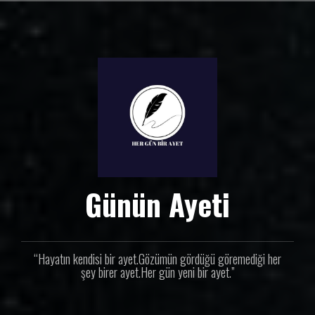
İ
ç
e
r
i
ğ
e
g
e
ç
Günün Ayeti
“Hayatın kendisi bir ayet.Gözümün gördüğü göremediği her
şey birer ayet.Her gün yeni bir ayet.”