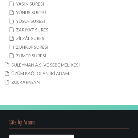
YÂSÎN SURESİ
YÛNUS SURESİ
YÛSUF SURESİ
ZÂRİYÂT SURESİ
ZİLZÂL SURESİ
ZUHRUF SURESİ
ZÜMER SURESİ
SÜLEYMAN A.S. VE SEBE MELİKESİ
ÜZÜM BAĞI OLAN İKİ ADAM
ZÜLKARNEYN
Site İçi Arama
A