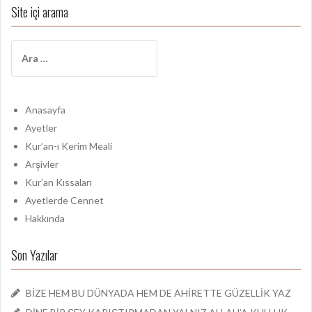
Site içi arama
A
r
a
m
a
Anasayfa
:
Ayetler
Kur’an-ı Kerim Meali
Arşivler
Kur’an Kıssaları
Ayetlerde Cennet
Hakkında
Son Yazılar
BİZE HEM BU DÜNYADA HEM DE AHİRETTE GÜZELLİK YAZ