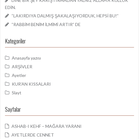
DİNE BİR ŞEY KARIŞTIRMADAN YALNIZ ALLAH’A KULLUK
EDİN.
“LAKIRDIYA DALMIŞ ŞAKALAŞIYORDUK, HEPSİ BU!”
“RABBİM BENİM İLMİMİ ARTIR” DE
Kategoriler
Anasayfa yazısı
ARŞİVLER
Ayetler
KUR'AN KISSALARI
Slayt
Sayfalar
ASHAB-I KEHF – MAĞARA YARANI
AYETLERDE CENNET