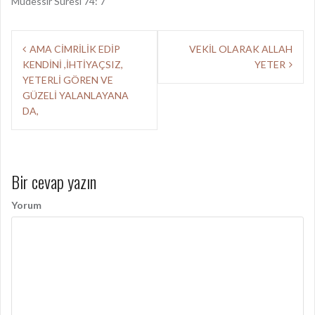
Müdessir Suresi 74: 7
Y
AMA CİMRİLİK EDİP
VEKİL OLARAK ALLAH
KENDİNİ ,İHTİYAÇSIZ,
YETER
a
YETERLİ GÖREN VE
z
GÜZELİ YALANLAYANA
DA,
ı
d
o
Bir cevap yazın
l
Yorum
a
ş
ı
m
ı