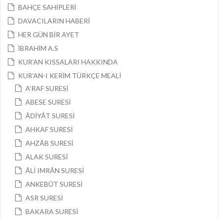
BAHÇE SAHİPLERİ
DAVACILARIN HABERİ
HER GÜN BİR AYET
İBRAHİM A.S
KUR’AN KISSALARI HAKKINDA
KUR’AN-I KERİM TÜRKÇE MEALİ
A’RAF SURESİ
ABESE SURESİ
ÂDİYÂT SURESİ
AHKAF SURESİ
AHZÂB SURESİ
ALAK SURESİ
ÂLİ IMRÂN SURESİ
ANKEBÛT SURESİ
ASR SURESİ
BAKARA SURESİ