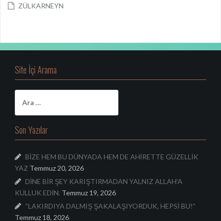
ZÜLKARNEYN
Site İçi Arama
A
r
a
m
Son Yazılar
a
:
BİZE HEM BU DÜNYADA HEM DE AHİRETTE GÜZELLİK
YAZ
Temmuz 20, 2026
DİNE BİR ŞEY KARIŞTIRMADAN YALNIZ ALLAH’A
KULLUK EDİN.
Temmuz 19, 2026
“LAKIRDIYA DALMIŞ ŞAKALAŞIYORDUK, HEPSİ BU!”
Temmuz 18, 2026