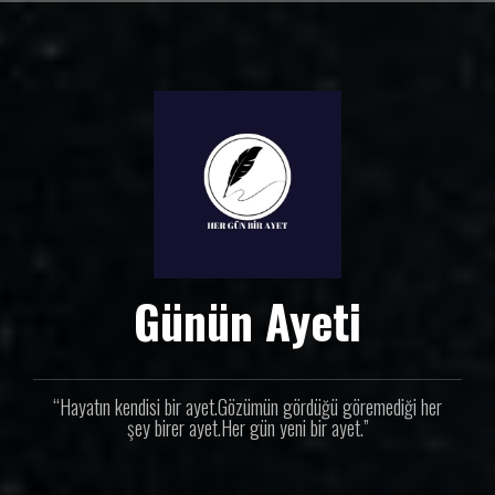
İ
ç
e
r
i
ğ
e
g
e
ç
Günün Ayeti
“Hayatın kendisi bir ayet.Gözümün gördüğü göremediği her
şey birer ayet.Her gün yeni bir ayet.”