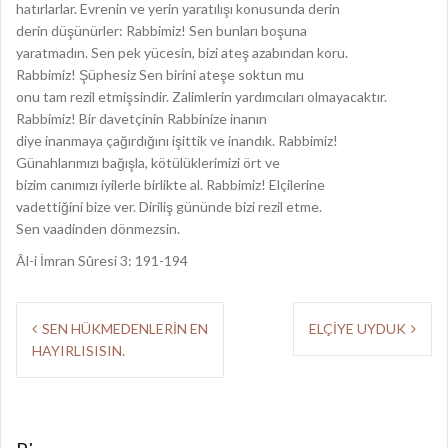
hatırlarlar. Evrenin ve yerin yaratılışı konusunda derin
derin düşünürler: Rabbimiz! Sen bunları boşuna
yaratmadın. Sen pek yücesin, bizi ateş azabından koru.
Rabbimiz! Şüphesiz Sen birini ateşe soktun mu
onu tam rezil etmişsindir. Zalimlerin yardımcıları olmayacaktır.
Rabbimiz! Bir davetçinin Rabbinize inanın
diye inanmaya çağırdığını işittik ve inandık. Rabbimiz!
Günahlarımızı bağışla, kötülüklerimizi ört ve
bizim canımızı iyilerle birlikte al. Rabbimiz! Elçilerine
vadettiğini bize ver. Diriliş gününde bizi rezil etme.
Sen vaadinden dönmezsin.
Âl-i İmran Sûresi 3: 191-194
Y
SEN HÜKMEDENLERİN EN
ELÇİYE UYDUK
HAYIRLISISIN.
a
z
ı