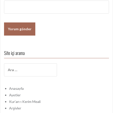
Site içi arama
A
r
a
m
a
Anasayfa
:
Ayetler
Kur’an-ı Kerim Meali
Arşivler