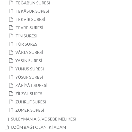
TEĞÂBÜN SURESİ
TEKÂSÜR SURESİ
TEKVİR SURESİ
TEVBE SURESİ
TÎN SURESİ
TÛR SURESİ
VÂKIA SURESİ
YÂSÎN SURESİ
YÛNUS SURESİ
YÛSUF SURESİ
ZÂRİYÂT SURESİ
ZİLZÂL SURESİ
ZUHRUF SURESİ
ZÜMER SURESİ
SÜLEYMAN A.S. VE SEBE MELİKESİ
ÜZÜM BAĞI OLAN İKİ ADAM