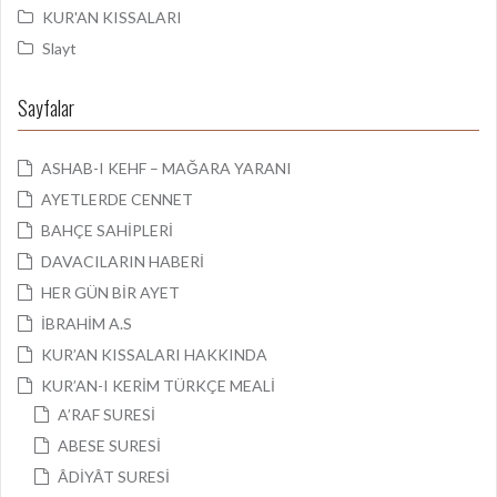
KUR'AN KISSALARI
Slayt
Sayfalar
ASHAB-I KEHF – MAĞARA YARANI
AYETLERDE CENNET
BAHÇE SAHİPLERİ
DAVACILARIN HABERİ
HER GÜN BİR AYET
İBRAHİM A.S
KUR’AN KISSALARI HAKKINDA
KUR’AN-I KERİM TÜRKÇE MEALİ
A’RAF SURESİ
ABESE SURESİ
ÂDİYÂT SURESİ