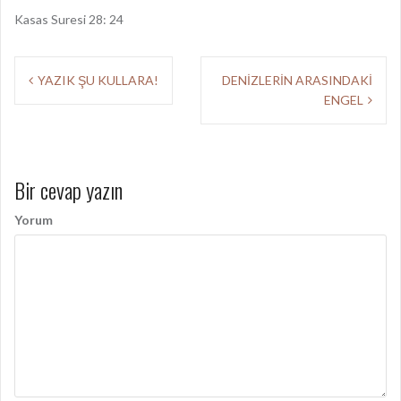
Kasas Suresi 28: 24
Y
YAZIK ŞU KULLARA!
DENİZLERİN ARASINDAKİ
ENGEL
a
z
ı
Bir cevap yazın
d
Yorum
o
l
a
ş
ı
m