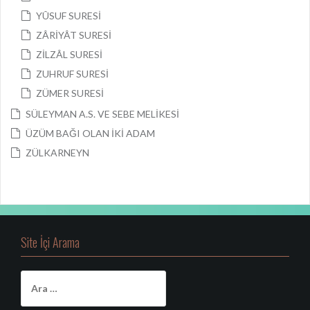
YÛSUF SURESİ
ZÂRİYÂT SURESİ
ZİLZÂL SURESİ
ZUHRUF SURESİ
ZÜMER SURESİ
SÜLEYMAN A.S. VE SEBE MELİKESİ
ÜZÜM BAĞI OLAN İKİ ADAM
ZÜLKARNEYN
Site İçi Arama
A
r
a