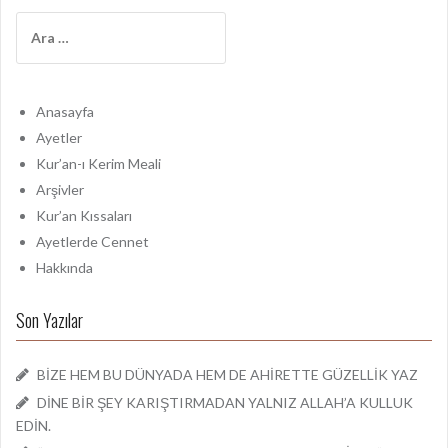
A
r
a
m
a
Anasayfa
:
Ayetler
Kur’an-ı Kerim Meali
Arşivler
Kur’an Kıssaları
Ayetlerde Cennet
Hakkında
Son Yazılar
BİZE HEM BU DÜNYADA HEM DE AHİRETTE GÜZELLİK YAZ
DİNE BİR ŞEY KARIŞTIRMADAN YALNIZ ALLAH’A KULLUK
EDİN.