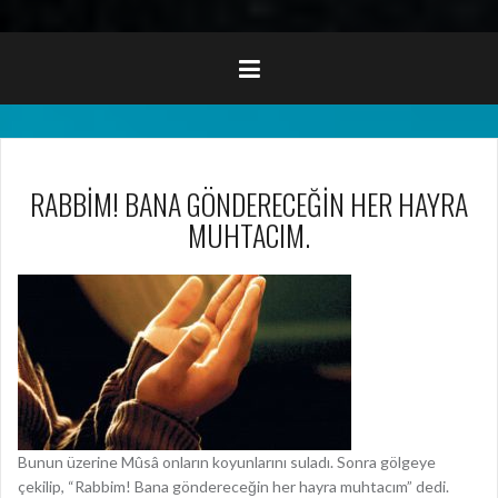
RABBİM! BANA GÖNDERECEĞİN HER HAYRA
MUHTACIM.
Bunun üzerine Mûsâ onların koyunlarını suladı. Sonra gölgeye
çekilip, “Rabbim! Bana göndereceğin her hayra muhtacım” dedi.