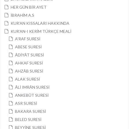
HER GÜN BİR AYET
İBRAHİM A.S
KUR’AN KISSALARI HAKKINDA
KUR’AN-I KERİM TÜRKÇE MEALİ
A’RAF SURESİ
ABESE SURESİ
ÂDİYÂT SURESİ
AHKAF SURESİ
AHZÂB SURESİ
ALAK SURESİ
ÂLİ IMRÂN SURESİ
ANKEBÛT SURESİ
ASR SURESİ
BAKARA SURESİ
BELED SURESİ
BEYYİNE SURESİ