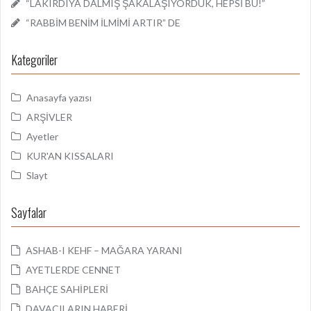
“LAKIRDIYA DALMIŞ ŞAKALAŞIYORDUK, HEPSİ BU!”
“RABBİM BENİM İLMİMİ ARTIR” DE
Kategoriler
Anasayfa yazısı
ARŞİVLER
Ayetler
KUR'AN KISSALARI
Slayt
Sayfalar
ASHAB-I KEHF – MAĞARA YARANI
AYETLERDE CENNET
BAHÇE SAHİPLERİ
DAVACILARIN HABERİ