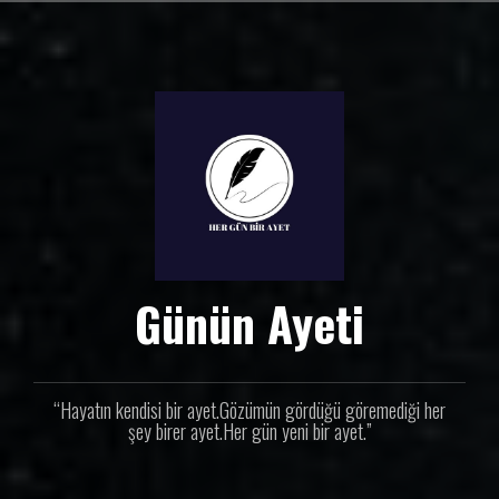
İ
ç
e
r
i
ğ
e
g
e
ç
Günün Ayeti
“Hayatın kendisi bir ayet.Gözümün gördüğü göremediği her
şey birer ayet.Her gün yeni bir ayet.”