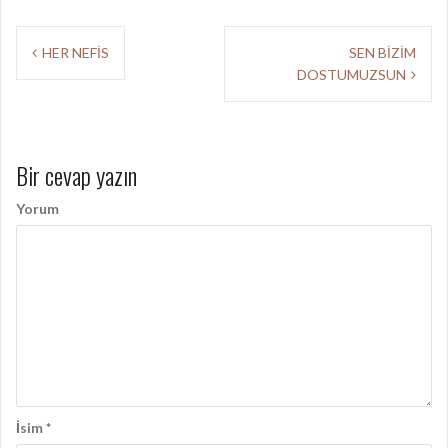
Y
HER NEFİS
SEN BİZİM
DOSTUMUZSUN
a
z
ı
Bir cevap yazın
d
Yorum
o
l
a
ş
ı
m
ı
İsim
*