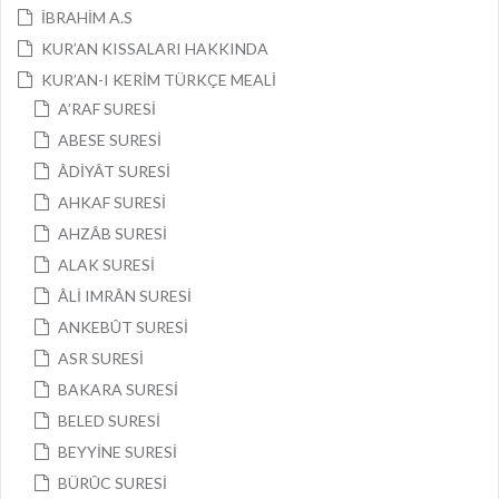
İBRAHİM A.S
KUR’AN KISSALARI HAKKINDA
KUR’AN-I KERİM TÜRKÇE MEALİ
A’RAF SURESİ
ABESE SURESİ
ÂDİYÂT SURESİ
AHKAF SURESİ
AHZÂB SURESİ
ALAK SURESİ
ÂLİ IMRÂN SURESİ
ANKEBÛT SURESİ
ASR SURESİ
BAKARA SURESİ
BELED SURESİ
BEYYİNE SURESİ
BÜRÛC SURESİ