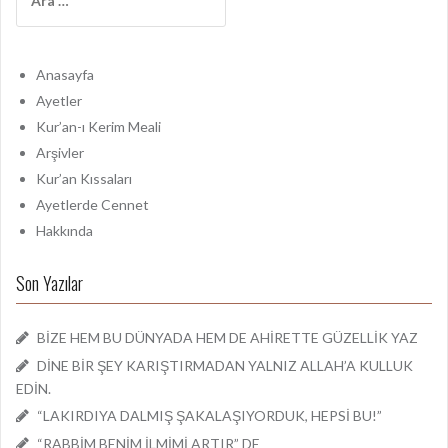
r
a
m
a
Anasayfa
:
Ayetler
Kur’an-ı Kerim Meali
Arşivler
Kur’an Kıssaları
Ayetlerde Cennet
Hakkında
Son Yazılar
BİZE HEM BU DÜNYADA HEM DE AHİRETTE GÜZELLİK YAZ
DİNE BİR ŞEY KARIŞTIRMADAN YALNIZ ALLAH’A KULLUK
EDİN.
“LAKIRDIYA DALMIŞ ŞAKALAŞIYORDUK, HEPSİ BU!”
“RABBİM BENİM İLMİMİ ARTIR” DE