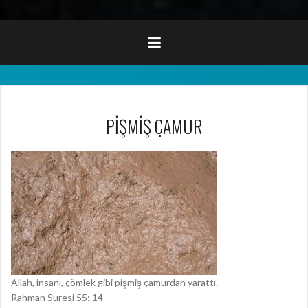
PİŞMİŞ ÇAMUR
Allah, insanı, çömlek gibi pişmiş çamurdan yarattı.
Rahman Suresi 55: 14