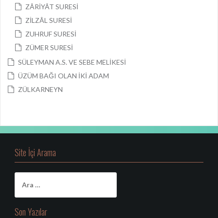
ZÂRİYÂT SURESİ
ZİLZÂL SURESİ
ZUHRUF SURESİ
ZÜMER SURESİ
SÜLEYMAN A.S. VE SEBE MELİKESİ
ÜZÜM BAĞI OLAN İKİ ADAM
ZÜLKARNEYN
Site İçi Arama
A
r
a
m
Son Yazılar