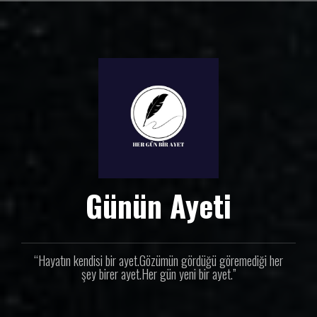
İ
ç
e
r
i
ğ
e
g
e
ç
Günün Ayeti
“Hayatın kendisi bir ayet.Gözümün gördüğü göremediği her
şey birer ayet.Her gün yeni bir ayet.”