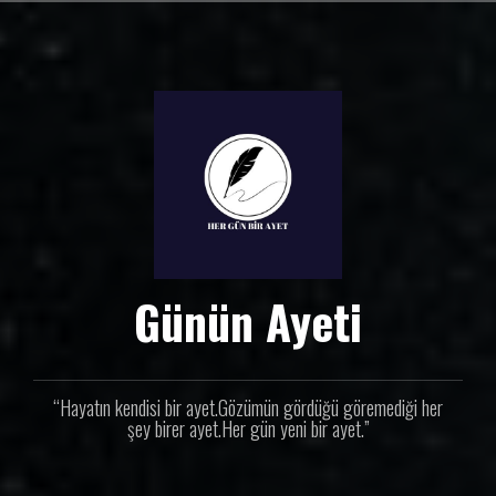
İ
ç
e
r
i
ğ
e
g
e
ç
Günün Ayeti
“Hayatın kendisi bir ayet.Gözümün gördüğü göremediği her
şey birer ayet.Her gün yeni bir ayet.”