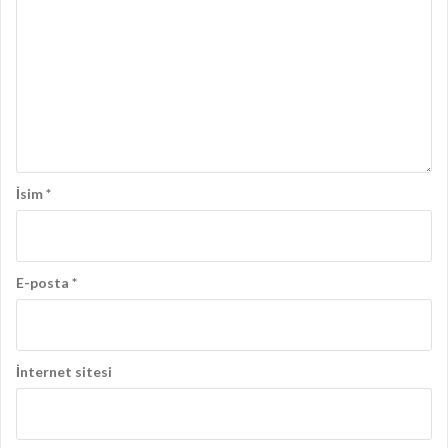
ş
ı
m
ı
İsim
*
E-posta
*
İnternet sitesi