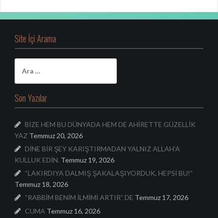
Site İçi Arama
A
r
a
m
Son Yazılar
a
:
BİZE HEM BU DÜNYADA HEM DE AHİRETTE GÜZELLİK
YAZ
Temmuz 20, 2026
DİNE BİR ŞEY KARIŞTIRMADAN YALNIZ ALLAH’A
KULLUK EDİN.
Temmuz 19, 2026
“LAKIRDIYA DALMIŞ ŞAKALAŞIYORDUK, HEPSİ BU!”
Temmuz 18, 2026
“RABBİM BENİM İLMİMİ ARTIR” DE
Temmuz 17, 2026
CUMA
Temmuz 16, 2026