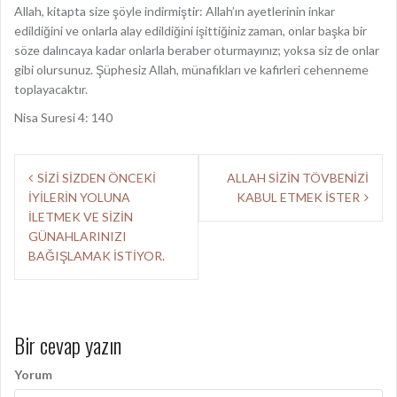
Allah, kitapta size şöyle indirmiştir: Allah’ın ayetlerinin inkar
edildiğini ve onlarla alay edildiğini işittiğiniz zaman, onlar başka bir
söze dalıncaya kadar onlarla beraber oturmayınız; yoksa siz de onlar
gibi olursunuz. Şüphesiz Allah, münafıkları ve kafirleri cehenneme
toplayacaktır.
Nisa Suresi 4: 140
Y
SİZİ SİZDEN ÖNCEKİ
ALLAH SİZİN TÖVBENİZİ
İYİLERİN YOLUNA
KABUL ETMEK İSTER
a
İLETMEK VE SİZİN
z
GÜNAHLARINIZI
BAĞIŞLAMAK İSTİYOR.
ı
d
o
Bir cevap yazın
l
Yorum
a