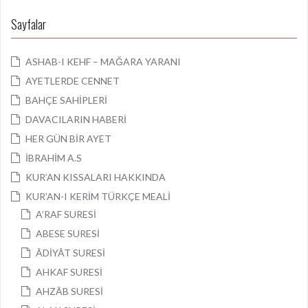
Sayfalar
ASHAB-I KEHF – MAĞARA YARANI
AYETLERDE CENNET
BAHÇE SAHİPLERİ
DAVACILARIN HABERİ
HER GÜN BİR AYET
İBRAHİM A.S
KUR’AN KISSALARI HAKKINDA
KUR’AN-I KERİM TÜRKÇE MEALİ
A’RAF SURESİ
ABESE SURESİ
ÂDİYÂT SURESİ
AHKAF SURESİ
AHZÂB SURESİ