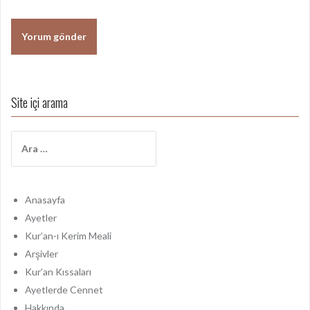
Site içi arama
A
r
a
m
a
Anasayfa
:
Ayetler
Kur’an-ı Kerim Meali
Arşivler
Kur’an Kıssaları
Ayetlerde Cennet
Hakkında