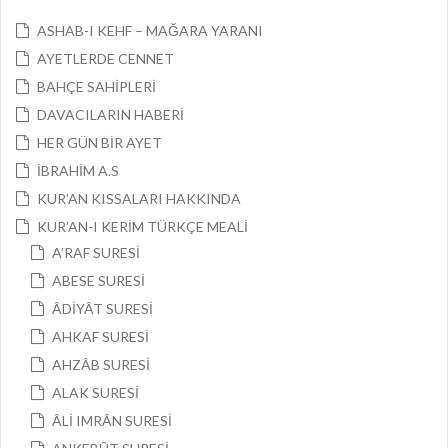
ASHAB-I KEHF – MAĞARA YARANI
AYETLERDE CENNET
BAHÇE SAHİPLERİ
DAVACILARIN HABERİ
HER GÜN BİR AYET
İBRAHİM A.S
KUR’AN KISSALARI HAKKINDA
KUR’AN-I KERİM TÜRKÇE MEALİ
A’RAF SURESİ
ABESE SURESİ
ÂDİYÂT SURESİ
AHKAF SURESİ
AHZÂB SURESİ
ALAK SURESİ
ÂLİ IMRÂN SURESİ