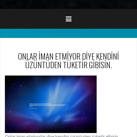
ONLAR İMAN ETMİYOR DİYE KENDİNİ
ÜZÜNTÜDEN TÜKETİR GİBİSİN.
Onlar iman etmiyorlar diye kendini üzüntüden tüketir gibisin.