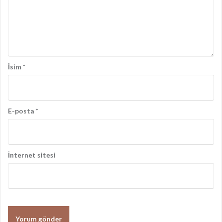
ş
ı
m
ı
İsim
*
E-posta
*
İnternet sitesi