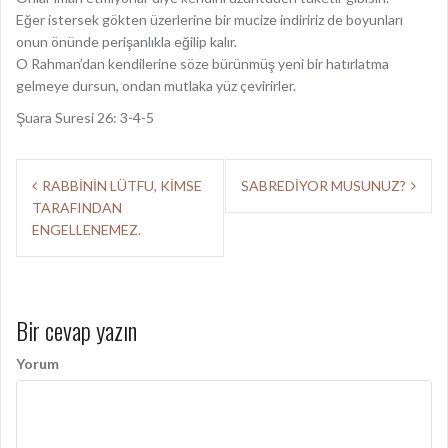
Eğer istersek gökten üzerlerine bir mucize indiririz de boyunları
onun önünde perişanlıkla eğilip kalır.
O Rahman’dan kendilerine söze bürünmüş yeni bir hatırlatma
gelmeye dursun, ondan mutlaka yüz çevirirler.
Şuara Suresi 26: 3-4-5
Y
RABBİNİN LÜTFU, KİMSE
SABREDİYOR MUSUNUZ?
TARAFINDAN
a
ENGELLENEMEZ.
z
ı
d
Bir cevap yazın
o
Yorum
l
a