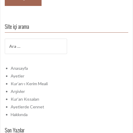
Site içi arama
A
r
a
m
a
Anasayfa
:
Ayetler
Kur’an-ı Kerim Meali
Arşivler
Kur’an Kıssaları
Ayetlerde Cennet
Hakkında
Son Yazılar