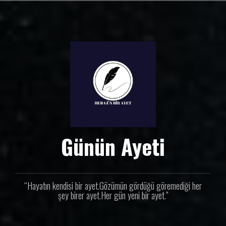
İ
ç
e
r
i
ğ
e
g
e
ç
Günün Ayeti
“Hayatın kendisi bir ayet.Gözümün gördüğü göremediği her
şey birer ayet.Her gün yeni bir ayet.”