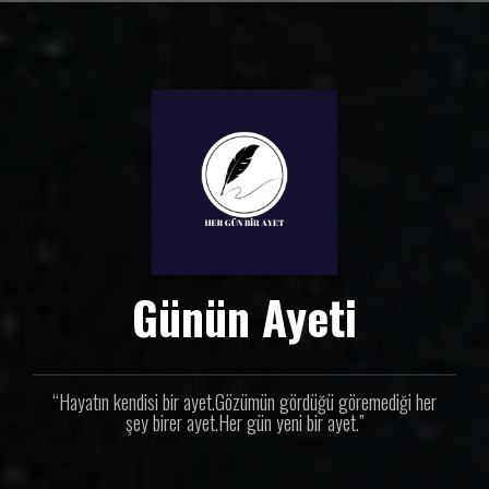
İ
ç
e
r
i
ğ
e
g
e
ç
Günün Ayeti
“Hayatın kendisi bir ayet.Gözümün gördüğü göremediği her
şey birer ayet.Her gün yeni bir ayet.”