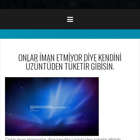
ONLAR İMAN ETMİYOR DİYE KENDİNİ
ÜZÜNTÜDEN TÜKETİR GİBİSİN.
Onlar iman etmiyorlar diye kendini üzüntüden tüketir gibisin.