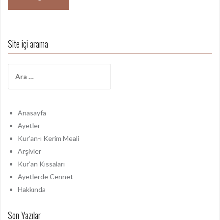
Site içi arama
A
r
a
m
a
Anasayfa
:
Ayetler
Kur’an-ı Kerim Meali
Arşivler
Kur’an Kıssaları
Ayetlerde Cennet
Hakkında
Son Yazılar