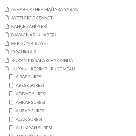
ASHAB-I KEHF – MAĞARA YARANI
AYETLERDE CENNET
BAHÇE SAHİPLERİ
DAVACILARIN HABERİ
HER GÜN BİR AYET
İBRAHİM A.S
KUR’AN KISSALARI HAKKINDA
KUR’AN-I KERİM TÜRKÇE MEALİ
A’RAF SURESİ
ABESE SURESİ
ÂDİYÂT SURESİ
AHKAF SURESİ
AHZÂB SURESİ
ALAK SURESİ
ÂLİ IMRÂN SURESİ