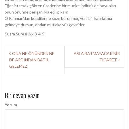
Eğer istersek gökten üzerlerine bir mucize indiririz de boyunları
onun önünde perişanlıkla eğilip kalır.
O Rahman’dan kendilerine söze bürünmüş yeni bir hatırlatma
gelmeye dursun, ondan mutlaka yüz çevirirler.
Şuara Suresi 26: 3-4-5
Y
ONA NE ÖNÜNDEN NE
ASLA BATMAYACAK BİR
DE ARDINDAN BATIL
TİCARET
a
GELEMEZ.
z
ı
d
Bir cevap yazın
o
Yorum
l
a