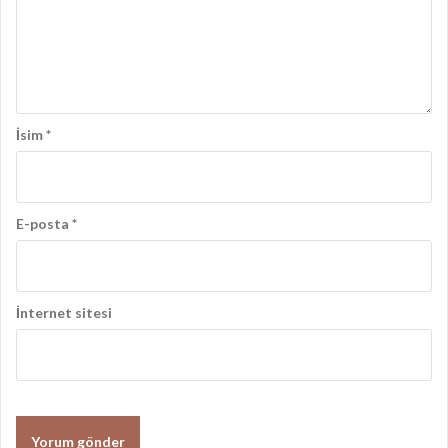
ş
ı
m
ı
İsim
*
E-posta
*
İnternet sitesi