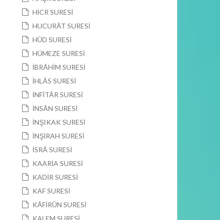
HİCR SURESİ
HUCURÂT SURESİ
HÛD SURESİ
HÜMEZE SURESİ
İBRÂHİM SURESİ
İHLÂS SURESİ
İNFİTÂR SURESİ
İNSÂN SURESİ
İNŞIKAK SURESİ
İNŞİRAH SURESİ
İSRÂ SURESİ
KAARİA SURESİ
KADİR SURESİ
KAF SURESİ
KÂFİRÛN SURESİ
KALEM SURESİ