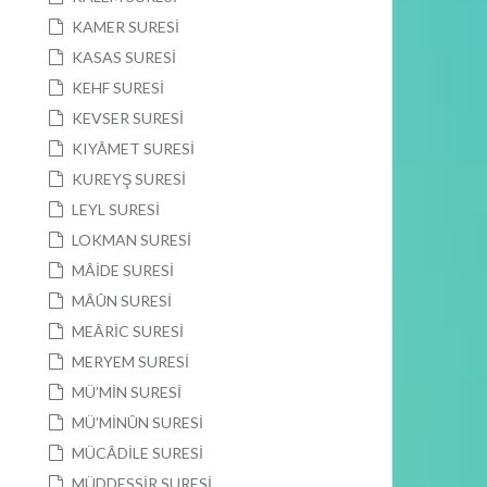
KAMER SURESİ
KASAS SURESİ
KEHF SURESİ
KEVSER SURESİ
KIYÂMET SURESİ
KUREYŞ SURESİ
LEYL SURESİ
LOKMAN SURESİ
MÂİDE SURESİ
MÂÛN SURESİ
MEÂRİC SURESİ
MERYEM SURESİ
MÜ’MİN SURESİ
MÜ’MİNÛN SURESİ
MÜCÂDİLE SURESİ
MÜDDESSİR SURESİ