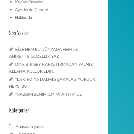
Kur’an Kıssaları
Ayetlerde Cennet
Hakkında
Son Yazılar
BİZE HEM BU DÜNYADA HEM DE
AHİRETTE GÜZELLİK YAZ
DİNE BİR ŞEY KARIŞTIRMADAN YALNIZ
ALLAH’A KULLUK EDİN.
“LAKIRDIYA DALMIŞ ŞAKALAŞIYORDUK,
HEPSİ BU!”
“RABBİM BENİM İLMİMİ ARTIR” DE
Kategoriler
Anasayfa yazısı