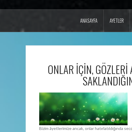
ANASAYFA
AYETLER
ONLAR İÇİN, GÖZLERİ
SAKLANDIĞIN
Bizim âyetlerimize ancak, onlar hatırlatıldığında s