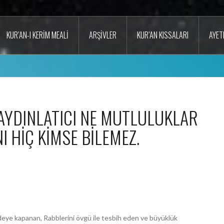
KUR’AN-I KERIM MEALI
ARŞIVLER
KUR’AN KISSALARI
AYET
 AYDINLATICI NE MUTLULUKLAR
I HİÇ KİMSE BİLEMEZ.
ecdeye kapanan, Rabblerini övgü ile tesbih eden ve büyüklük