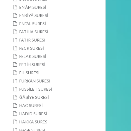
EN’ÂM SURESİ
ENBİYÂ SURESİ
ENFÂL SURESİ
FATİHA SURESİ
FATIR SURESİ
FECR SURESİ
FELAK SURESİ
FETİH SURESİ
FÎL SURESİ
FURKÂN SURESİ
FUSSİLET SURESİ
ĞÂŞİYE SURESİ
HAC SURESİ
HADÎD SURESİ
HÂKKA SURESİ
HAŞR SURESİ