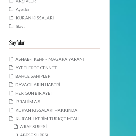
ARŞİVLER
Ayetler
KUR'AN KISSALARI
Slayt
Sayfalar
ASHAB-I KEHF – MAĞARA YARANI
AYETLERDE CENNET
BAHÇE SAHİPLERİ
DAVACILARIN HABERİ
HER GÜN BİR AYET
İBRAHİM A.S
KUR’AN KISSALARI HAKKINDA
KUR’AN-I KERİM TÜRKÇE MEALİ
A’RAF SURESİ
ABESE SURESİ