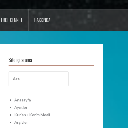
LERDE CENNET
HAKKINDA
Site içi arama
A
r
a
m
a
Anasayfa
:
Ayetler
Kur’an-ı Kerim Meali
Arşivler