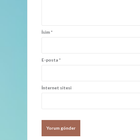
ş
ı
m
ı
İsim
*
E-posta
*
İnternet sitesi