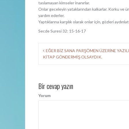
taslamayan kimseler inanırlar.
Onlar geceleyin yataklarından kalkarlar. Korku ve ümi
yardım ederler.
Yaptıklarına karşılık olarak onlar için, gözleri aydınl
Secde Suresi 32: 15-16-17
Y
EĞER BİZ SANA PARŞÖMEN ÜZERİNE YAZILI
KİTAP GÖNDERMİŞ OLSAYDIK.
a
z
ı
Bir cevap yazın
d
Yorum
o
l
a