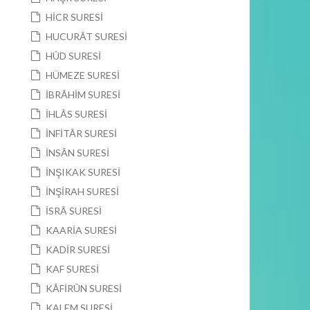
HİCR SURESİ
HUCURÂT SURESİ
HÛD SURESİ
HÜMEZE SURESİ
İBRÂHİM SURESİ
İHLÂS SURESİ
İNFİTÂR SURESİ
İNSÂN SURESİ
İNŞIKAK SURESİ
İNŞİRAH SURESİ
İSRÂ SURESİ
KAARİA SURESİ
KADİR SURESİ
KAF SURESİ
KÂFİRÛN SURESİ
KALEM SURESİ