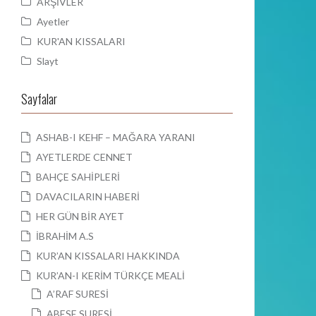
ARŞİVLER
Ayetler
KUR'AN KISSALARI
Slayt
Sayfalar
ASHAB-I KEHF – MAĞARA YARANI
AYETLERDE CENNET
BAHÇE SAHİPLERİ
DAVACILARIN HABERİ
HER GÜN BİR AYET
İBRAHİM A.S
KUR’AN KISSALARI HAKKINDA
KUR’AN-I KERİM TÜRKÇE MEALİ
A’RAF SURESİ
ABESE SURESİ