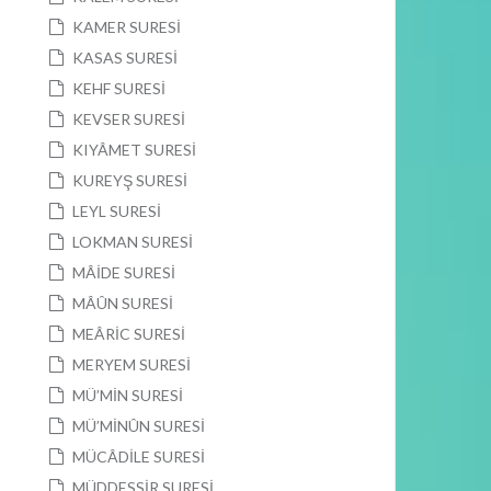
KAMER SURESİ
KASAS SURESİ
KEHF SURESİ
KEVSER SURESİ
KIYÂMET SURESİ
KUREYŞ SURESİ
LEYL SURESİ
LOKMAN SURESİ
MÂİDE SURESİ
MÂÛN SURESİ
MEÂRİC SURESİ
MERYEM SURESİ
MÜ’MİN SURESİ
MÜ’MİNÛN SURESİ
MÜCÂDİLE SURESİ
MÜDDESSİR SURESİ