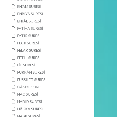
EN’ÂM SURESİ
ENBİYÂ SURESİ
ENFÂL SURESİ
FATİHA SURESİ
FATIR SURESİ
FECR SURESİ
FELAK SURESİ
FETİH SURESİ
FÎL SURESİ
FURKÂN SURESİ
FUSSİLET SURESİ
ĞÂŞİYE SURESİ
HAC SURESİ
HADÎD SURESİ
HÂKKA SURESİ
HAŞR SURESİ