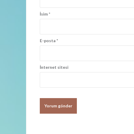
ı
m
İsim
*
ı
E-posta
*
İnternet sitesi