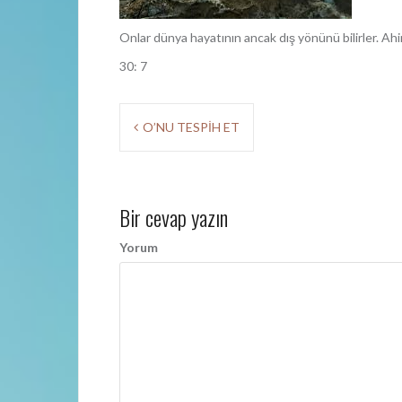
Onlar dünya hayatının ancak dış yönünü bilirler. A
30: 7
Y
O’NU TESPİH ET
a
z
Bir cevap yazın
ı
d
Yorum
o
l
a
ş