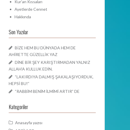
Kur’an Kıssaları
Ayetlerde Cennet
Hakkında
Son Yazılar
BİZE HEM BU DÜNYADA HEM DE
AHİRETTE GÜZELLİK YAZ
DİNE BİR ŞEY KARIŞTIRMADAN YALNIZ
ALLAH’A KULLUK EDİN.
“LAKIRDIYA DALMIŞ ŞAKALAŞIYORDUK,
HEPSİ BU!”
“RABBİM BENİM İLMİMİ ARTIR” DE
Kategoriler
Anasayfa yazısı