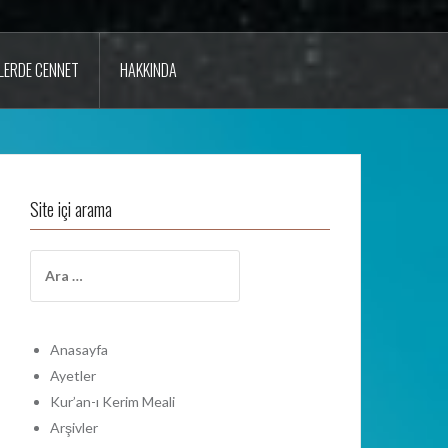
LERDE CENNET
HAKKINDA
Site içi arama
A
r
a
m
a
Anasayfa
:
Ayetler
Kur’an-ı Kerim Meali
Arşivler