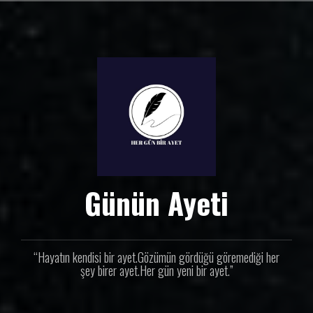
İ
ç
e
r
i
ğ
e
g
e
ç
Günün Ayeti
“Hayatın kendisi bir ayet.Gözümün gördüğü göremediği her
şey birer ayet.Her gün yeni bir ayet.”