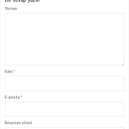
o
l
Yorum
a
ş
ı
m
ı
İsim
*
E-posta
*
İnternet sitesi