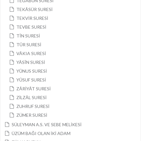
TEĞÂBÜN SURESİ
TEKÂSÜR SURESİ
TEKVİR SURESİ
TEVBE SURESİ
TÎN SURESİ
TÛR SURESİ
VÂKIA SURESİ
YÂSÎN SURESİ
YÛNUS SURESİ
YÛSUF SURESİ
ZÂRİYÂT SURESİ
ZİLZÂL SURESİ
ZUHRUF SURESİ
ZÜMER SURESİ
SÜLEYMAN A.S. VE SEBE MELİKESİ
ÜZÜM BAĞI OLAN İKİ ADAM