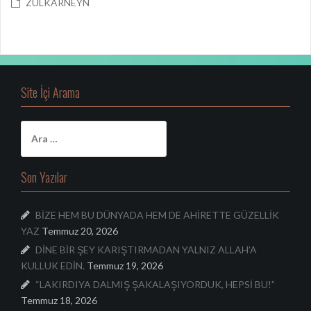
ZÜLKARNEYN
Site İçi Arama
A
r
a
m
Son Yazılar
a
:
BİZE HEM BU DÜNYADA HEM DE AHİRETTE GÜZELLİK
YAZ
Temmuz 20, 2026
DİNE BİR ŞEY KARIŞTIRMADAN YALNIZ ALLAH’A
KULLUK EDİN.
Temmuz 19, 2026
“LAKIRDIYA DALMIŞ ŞAKALAŞIYORDUK, HEPSİ BU!”
Temmuz 18, 2026