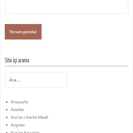
Site içi arama
A
r
a
m
a
Anasayfa
:
Ayetler
Kur’an-ı Kerim Meali
Arşivler
Kur’an Kıssaları