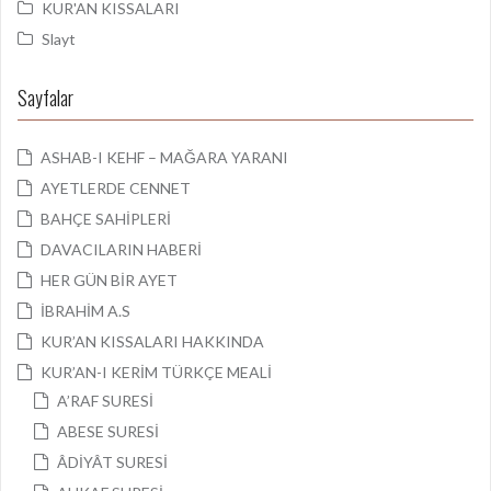
KUR'AN KISSALARI
Slayt
Sayfalar
ASHAB-I KEHF – MAĞARA YARANI
AYETLERDE CENNET
BAHÇE SAHİPLERİ
DAVACILARIN HABERİ
HER GÜN BİR AYET
İBRAHİM A.S
KUR’AN KISSALARI HAKKINDA
KUR’AN-I KERİM TÜRKÇE MEALİ
A’RAF SURESİ
ABESE SURESİ
ÂDİYÂT SURESİ