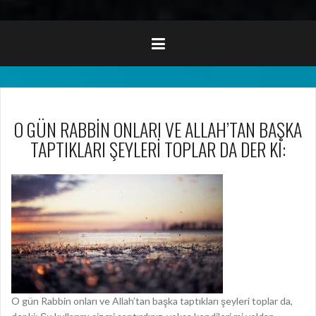
O GÜN RABBİN ONLARI VE ALLAH’TAN BAŞKA
TAPTIKLARI ŞEYLERİ TOPLAR DA DER Kİ:
O gün Rabbin onları ve Allah’tan başka taptıkları şeyleri toplar da,