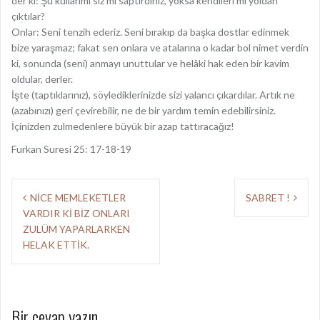
der ki: Şu kullarımı siz mi saptırdınız, yoksa kendileri mi yoldan
çıktılar?
Onlar: Seni tenzih ederiz. Seni bırakıp da başka dostlar edinmek
bize yaraşmaz; fakat sen onlara ve atalarına o kadar bol nimet verdin
ki, sonunda (seni) anmayı unuttular ve helâki hak eden bir kavim
oldular, derler.
İşte (taptıklarınız), söylediklerinizde sizi yalancı çıkardılar. Artık ne
(azabınızı) geri çevirebilir, ne de bir yardım temin edebilirsiniz.
İçinizden zulmedenlere büyük bir azap tattıracağız!
Furkan Suresi 25: 17-18-19
Y
NİCE MEMLEKETLER
SABRET !
VARDIR Kİ BİZ ONLARI
a
ZULÜM YAPARLARKEN
z
HELAK ETTİK.
ı
d
Bir cevap yazın