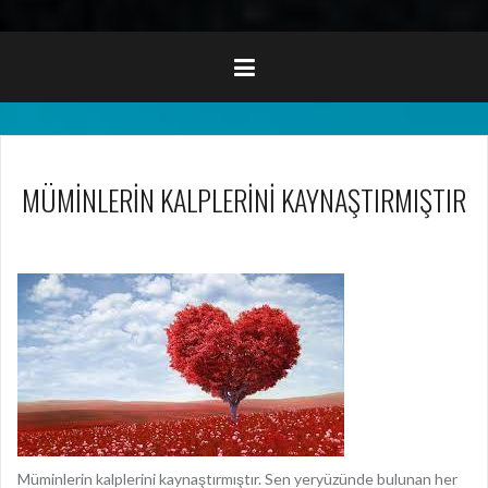
MÜMİNLERİN KALPLERİNİ KAYNAŞTIRMIŞTIR
Müminlerin kalplerini kaynaştırmıştır. Sen yeryüzünde bulunan her