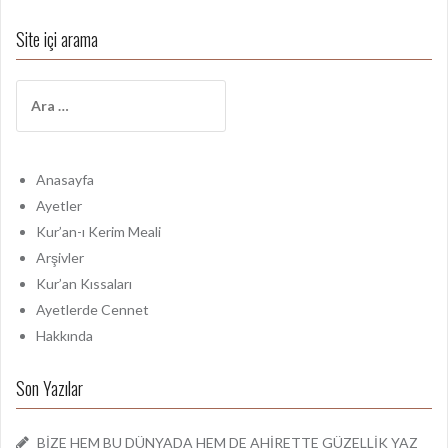
Site içi arama
A
r
a
m
a
Anasayfa
:
Ayetler
Kur’an-ı Kerim Meali
Arşivler
Kur’an Kıssaları
Ayetlerde Cennet
Hakkında
Son Yazılar
BİZE HEM BU DÜNYADA HEM DE AHİRETTE GÜZELLİK YAZ