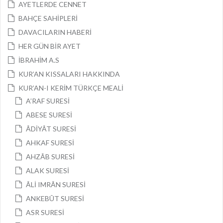
AYETLERDE CENNET
BAHÇE SAHİPLERİ
DAVACILARIN HABERİ
HER GÜN BİR AYET
İBRAHİM A.S
KUR’AN KISSALARI HAKKINDA
KUR’AN-I KERİM TÜRKÇE MEALİ
A’RAF SURESİ
ABESE SURESİ
ÂDİYÂT SURESİ
AHKAF SURESİ
AHZÂB SURESİ
ALAK SURESİ
ÂLİ IMRÂN SURESİ
ANKEBÛT SURESİ
ASR SURESİ