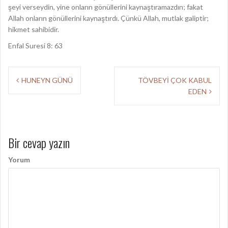
şeyi verseydin, yine onların gönüllerini kaynaştıramazdın; fakat
Allah onların gönüllerini kaynaştırdı. Çünkü Allah, mutlak galiptir;
hikmet sahibidir.
Enfal Suresi 8: 63
Y
HUNEYN GÜNÜ
TÖVBEYİ ÇOK KABUL
EDEN
a
z
ı
Bir cevap yazın
d
Yorum
o
l
a
ş