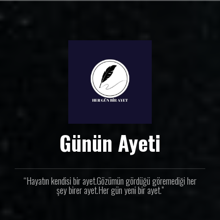
İ
ç
e
r
i
ğ
e
g
e
ç
Günün Ayeti
“Hayatın kendisi bir ayet.Gözümün gördüğü göremediği her
şey birer ayet.Her gün yeni bir ayet.”