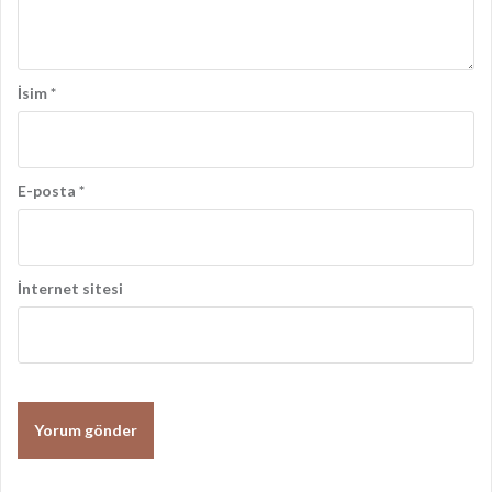
ı
m
ı
İsim
*
E-posta
*
İnternet sitesi