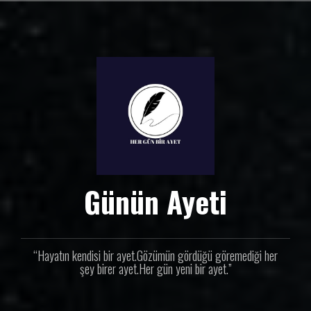
İ
ç
e
r
i
ğ
e
g
e
ç
Günün Ayeti
“Hayatın kendisi bir ayet.Gözümün gördüğü göremediği her
şey birer ayet.Her gün yeni bir ayet.”