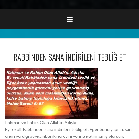
RABBİNDEN SANA İNDİRİLENİ TEBLİĞ ET
Rahman ve Rahim Olan Allah’ın Adıyla;
Ey resul! Rabbinden sana indirileni tebliğ et. Eğer bunu yapmazsan
onun verdiği peygamberlik görevini yerine getirmemiş olursun.