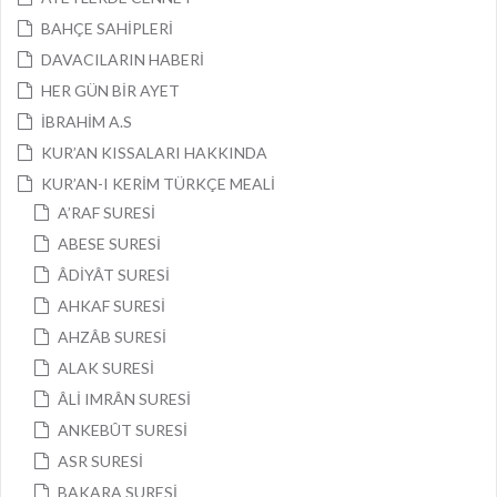
BAHÇE SAHİPLERİ
DAVACILARIN HABERİ
HER GÜN BİR AYET
İBRAHİM A.S
KUR’AN KISSALARI HAKKINDA
KUR’AN-I KERİM TÜRKÇE MEALİ
A’RAF SURESİ
ABESE SURESİ
ÂDİYÂT SURESİ
AHKAF SURESİ
AHZÂB SURESİ
ALAK SURESİ
ÂLİ IMRÂN SURESİ
ANKEBÛT SURESİ
ASR SURESİ
BAKARA SURESİ