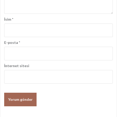
m
ı
İsim
*
E-posta
*
İnternet sitesi