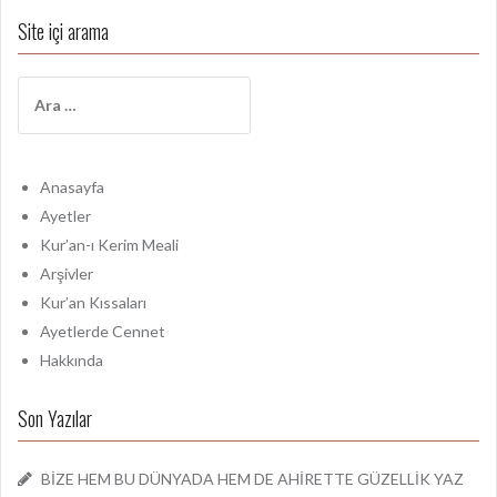
Site içi arama
A
r
a
m
a
Anasayfa
:
Ayetler
Kur’an-ı Kerim Meali
Arşivler
Kur’an Kıssaları
Ayetlerde Cennet
Hakkında
Son Yazılar
BİZE HEM BU DÜNYADA HEM DE AHİRETTE GÜZELLİK YAZ