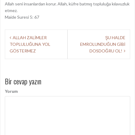
Allah seni insanlardan korur. Allah, küfre batmış topluluğa kılavuzluk
etmez.
Maide Suresi 5: 67
Y
ALLAH ZALİMLER
ŞU HALDE
TOPLULUĞUNA YOL
EMROLUNDUĞUN GİBİ
a
GÖSTERMEZ
DOSDOĞRU OL!
z
ı
d
Bir cevap yazın
o
Yorum
l
a
ş
ı