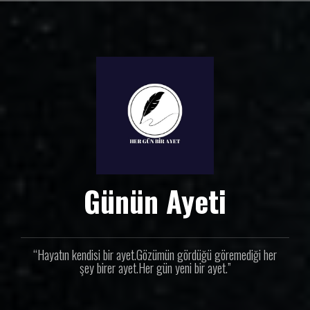
İ
ç
e
r
i
ğ
e
g
e
ç
Günün Ayeti
“Hayatın kendisi bir ayet.Gözümün gördüğü göremediği her
şey birer ayet.Her gün yeni bir ayet.”