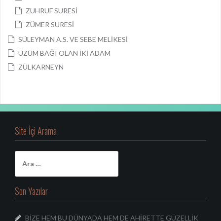
ZUHRUF SURESİ
ZÜMER SURESİ
SÜLEYMAN A.S. VE SEBE MELİKESİ
ÜZÜM BAĞI OLAN İKİ ADAM
ZÜLKARNEYN
Site İçi Arama
A
r
a
m
Son Yazılar
a
:
BİZE HEM BU DÜNYADA HEM DE AHİRETTE GÜZELLİK