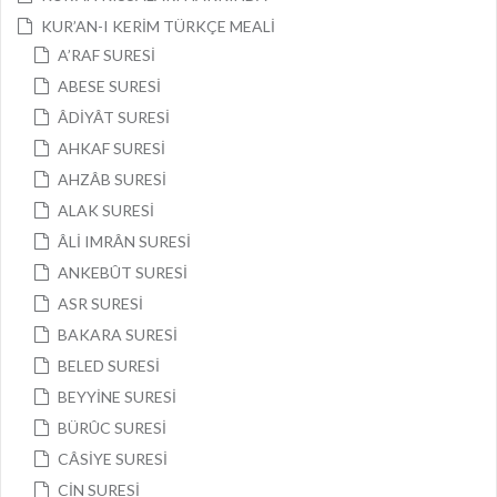
KUR’AN-I KERİM TÜRKÇE MEALİ
A’RAF SURESİ
ABESE SURESİ
ÂDİYÂT SURESİ
AHKAF SURESİ
AHZÂB SURESİ
ALAK SURESİ
ÂLİ IMRÂN SURESİ
ANKEBÛT SURESİ
ASR SURESİ
BAKARA SURESİ
BELED SURESİ
BEYYİNE SURESİ
BÜRÛC SURESİ
CÂSİYE SURESİ
CİN SURESİ