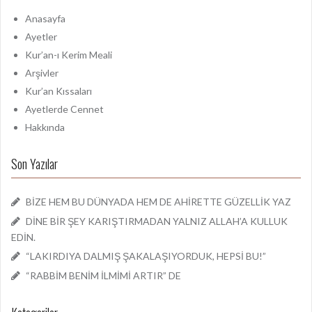
m
a
Anasayfa
:
Ayetler
Kur’an-ı Kerim Meali
Arşivler
Kur’an Kıssaları
Ayetlerde Cennet
Hakkında
Son Yazılar
BİZE HEM BU DÜNYADA HEM DE AHİRETTE GÜZELLİK YAZ
DİNE BİR ŞEY KARIŞTIRMADAN YALNIZ ALLAH’A KULLUK
EDİN.
“LAKIRDIYA DALMIŞ ŞAKALAŞIYORDUK, HEPSİ BU!”
“RABBİM BENİM İLMİMİ ARTIR” DE