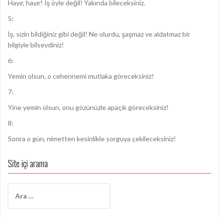
Hayır, hayır! İş öyle değil! Yakında bileceksiniz.
5:
İş, sizin bildiğiniz gibi değil! Ne olurdu, şaşmaz ve aldatmaz bir
bilgiyle bilseydiniz!
6:
Yemin olsun, o cehennemi mutlaka göreceksiniz!
7:
Yine yemin olsun, onu gözünüzle apaçık göreceksiniz!
8:
Sonra o gün, nimetten kesinlikle sorguya çekileceksiniz!
Site içi arama
A
r
a