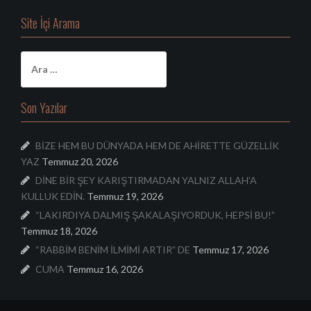
Site İçi Arama
A
r
a
m
Son Yazılar
a
:
BİZE HEM BU DÜNYADA HEM DE AHİRETTE GÜZELLİK
YAZ
Temmuz 20, 2026
DİNE BİR ŞEY KARIŞTIRMADAN YALNIZ ALLAH’A
KULLUK EDİN.
Temmuz 19, 2026
“LAKIRDIYA DALMIŞ ŞAKALAŞIYORDUK, HEPSİ BU!”
Temmuz 18, 2026
“RABBİM BENİM İLMİMİ ARTIR” DE
Temmuz 17, 2026
CUMA
Temmuz 16, 2026