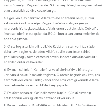
verdi?” demişti. Peygamber de: “O her şeyi bilen, her şeyden haberi
olan bana bildirdi.” diye cevaplamıştı.
4: Eğer ikiniz, ey hanımlar, Allah’a tövbe ederseniz ne iyi, çünkü
kalpleriniz kaydı; yok eğer Peygamber’e karşı dayanışmaya
girerseniz hiç kuşkusuz bizzat Allah, onun destekçisidir. Cebrail’le
iman sahiplerinin barışçıları da. Bütün bunlardan sonra melekler de
ona arka çıkarlar.
5: O sizi boşarsa, kim bilir belki de Rabbi ona sizin yerinize sizden
daha hayırlı eşler nasip eder: Allah’a teslim olan, iman sahibi,
gönülden bağlı, tövbe etmesini seven, ibadete düşkün, yolculuk
edebilen dullar ve bâkireler.
6: Ey iman sahipleri! Kendilerinizi ve ailelerinizi öyle bir ateşten
koruyun ki, yakıtı insanlarla taşlardır. O ateşin başında çok katı, çok
sert melekler vardır. Onlar, kendilerine emir verdiği konuda Allah’a
isyan etmezler ve emredildikleri şeyi yaparlar.
7: Ey küfre sapanlar! Özür dilemeyin bugün! Çünkü siz yapıp
ettiklerinizin karşılığı olarak cezalandırılıyorsunuz.
8: Ey iman edenler! Etkili öğüt veren bir tövbe ile Allah’a yönelin.