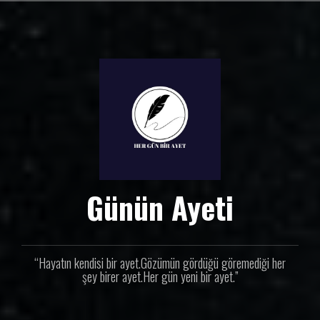
İ
ç
e
r
i
ğ
e
g
e
ç
Günün Ayeti
“Hayatın kendisi bir ayet.Gözümün gördüğü göremediği her
şey birer ayet.Her gün yeni bir ayet.”