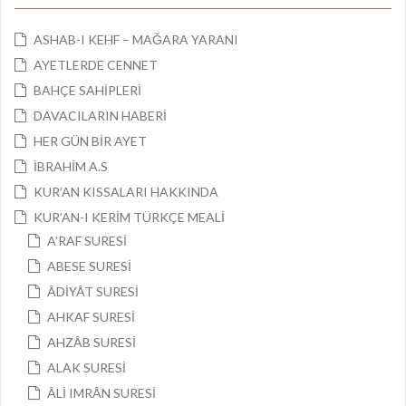
ASHAB-I KEHF – MAĞARA YARANI
AYETLERDE CENNET
BAHÇE SAHİPLERİ
DAVACILARIN HABERİ
HER GÜN BİR AYET
İBRAHİM A.S
KUR’AN KISSALARI HAKKINDA
KUR’AN-I KERİM TÜRKÇE MEALİ
A’RAF SURESİ
ABESE SURESİ
ÂDİYÂT SURESİ
AHKAF SURESİ
AHZÂB SURESİ
ALAK SURESİ
ÂLİ IMRÂN SURESİ