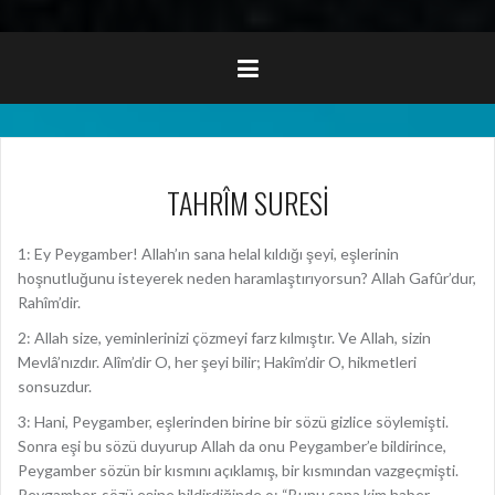
TAHRÎM SURESİ
1: Ey Peygamber! Allah’ın sana helal kıldığı şeyi, eşlerinin
hoşnutluğunu isteyerek neden haramlaştırıyorsun? Allah Gafûr’dur,
Rahîm’dir.
2: Allah size, yeminlerinizi çözmeyi farz kılmıştır. Ve Allah, sizin
Mevlâ’nızdır. Alîm’dir O, her şeyi bilir; Hakîm’dir O, hikmetleri
sonsuzdur.
3: Hani, Peygamber, eşlerinden birine bir sözü gizlice söylemişti.
Sonra eşi bu sözü duyurup Allah da onu Peygamber’e bildirince,
Peygamber sözün bir kısmını açıklamış, bir kısmından vazgeçmişti.
Peygamber, sözü eşine bildirdiğinde o: “Bunu sana kim haber