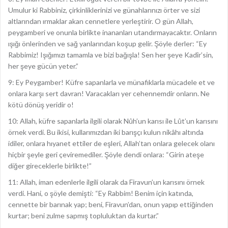
Umulur ki Rabbiniz, çirkinliklerinizi ve günahlarınızı örter ve sizi
altlarından ırmaklar akan cennetlere yerleştirir. O gün Allah,
peygamberi ve onunla birlikte inananları utandırmayacaktır. Onların
ışığı önlerinden ve sağ yanlarından koşup gelir. Şöyle derler: “Ey
Rabbimiz! Işığımızı tamamla ve bizi bağışla! Sen her şeye Kadîr’sin,
her şeye gücün yeter.”
9: Ey Peygamber! Küfre sapanlarla ve münafıklarla mücadele et ve
onlara karşı sert davran! Varacakları yer cehennemdir onların. Ne
kötü dönüş yeridir o!
10: Allah, küfre sapanlarla ilgili olarak Nûh’un karısı ile Lût’un karısını
örnek verdi. Bu ikisi, kullarımızdan iki barışçı kulun nikâhı altında
idiler, onlara hıyanet ettiler de eşleri, Allah’tan onlara gelecek olanı
hiçbir şeyle geri çeviremediler. Şöyle dendi onlara: “Girin ateşe
diğer gireceklerle birlikte!”
11: Allah, iman edenlerle ilgili olarak da Firavun’un karısını örnek
verdi. Hani, o şöyle demişti: “Ey Rabbim! Benim için katında,
cennette bir barınak yap; beni, Firavun’dan, onun yapıp ettiğinden
kurtar; beni zulme sapmış topluluktan da kurtar.”