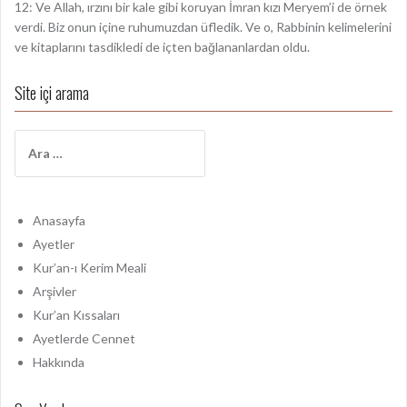
12: Ve Allah, ırzını bir kale gibi koruyan İmran kızı Meryem’i de örnek
verdi. Biz onun içine ruhumuzdan üfledik. Ve o, Rabbinin kelimelerini
ve kitaplarını tasdikledi de içten bağlananlardan oldu.
Site içi arama
A
r
a
m
a
Anasayfa
:
Ayetler
Kur’an-ı Kerim Meali
Arşivler
Kur’an Kıssaları
Ayetlerde Cennet
Hakkında