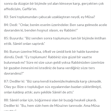
sonra da düzgün bir biçimde yol alan kimseye karşı, gerçekten çok
affediciyim, Gaffâr’ım.
83: Seni toplumundan çabucak uzaklaştıran neydi, ey Mûsa?
84: Dedi: “Onlar, benim eserim üzerindeler. Ben sana gelmede acele
davrandım ki, benden hoşnut olasın, ey Rabbim!”
85: Buyurdu: “Biz senden sonra toplumunu tam bir biçimde imtihan
ettik. Sâmirî onları saptırdı.”
86: Bunun üzerine Mûsa, öfkeli ve ümidi kırık bir halde kavmine
döndü. Dedi: “Ey toplumum! Rabbiniz size güzel bir vaatte
bulunmadı mı? Süre mi size uzun geldi yoksa Rabbinizden üzerinize
bir gazabın inmesini mi istediniz de bana verdiğiniz söze ters
davrandınız?”
87: Dediler ki: “Biz sana kendi irademizle/malımızla karşı çıkmadık.
Olay şu: Bize o topluluğun süs eşyalarından bazıları yükletilmişti,
onları kaldırıp attık; aynı şekilde Sâmirî de attı.”
88: Sâmirî onlar için, böğürmesi olan bir buzağı heykeli çıkardı.
Dediler ki: “Bu, hem sizin hem de Mûsa’nın tanrısıdır. Ama Mûsa
unuttu.”