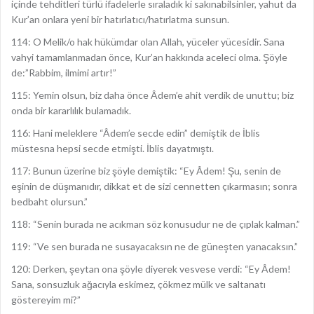
içinde tehditleri türlü ifadelerle sıraladık ki sakınabilsinler, yahut da
Kur’an onlara yeni bir hatırlatıcı/hatırlatma sunsun.
114: O Melik/o hak hükümdar olan Allah, yüceler yücesidir. Sana
vahyi tamamlanmadan önce, Kur’an hakkında aceleci olma. Şöyle
de:”Rabbim, ilmimi artır!”
115: Yemin olsun, biz daha önce Âdem’e ahit verdik de unuttu; biz
onda bir kararlılık bulamadık.
116: Hani meleklere “Âdem’e secde edin” demiştik de İblis
müstesna hepsi secde etmişti. İblis dayatmıştı.
117: Bunun üzerine biz şöyle demiştik: “Ey Âdem! Şu, senin de
eşinin de düşmanıdır, dikkat et de sizi cennetten çıkarmasın; sonra
bedbaht olursun.”
118: “Senin burada ne acıkman söz konusudur ne de çıplak kalman.”
119: “Ve sen burada ne susayacaksın ne de güneşten yanacaksın.”
120: Derken, şeytan ona şöyle diyerek vesvese verdi: “Ey Âdem!
Sana, sonsuzluk ağacıyla eskimez, çökmez mülk ve saltanatı
göstereyim mi?”