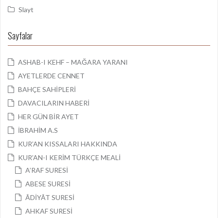
Slayt
Sayfalar
ASHAB-I KEHF – MAĞARA YARANI
AYETLERDE CENNET
BAHÇE SAHİPLERİ
DAVACILARIN HABERİ
HER GÜN BİR AYET
İBRAHİM A.S
KUR’AN KISSALARI HAKKINDA
KUR’AN-I KERİM TÜRKÇE MEALİ
A’RAF SURESİ
ABESE SURESİ
ÂDİYÂT SURESİ
AHKAF SURESİ