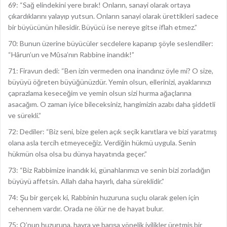
69: “Sağ elindekini yere bırak! Onların, sanayi olarak ortaya
çıkardıklarını yalayıp yutsun. Onların sanayi olarak ürettikleri sadece
bir büyücünün hilesidir. Büyücü ise nereye gitse iflah etmez.”
70: Bunun üzerine büyücüler secdelere kapanıp şöyle seslendiler:
“Hârun’un ve Mûsa’nın Rabbine inandık!”
71: Firavun dedi: “Ben izin vermeden ona inandınız öyle mi? O size,
büyüyü öğreten büyüğünüzdür. Yemin olsun, ellerinizi, ayaklarınızı
çaprazlama keseceğim ve yemin olsun sizi hurma ağaçlarına
asacağım. O zaman iyice bileceksiniz, hangimizin azabı daha şiddetli
ve sürekli.”
72: Dediler: “Biz seni, bize gelen açık seçik kanıtlara ve bizi yaratmış
olana asla tercih etmeyeceğiz. Verdiğin hükmü uygula. Senin
hükmün olsa olsa bu dünya hayatında geçer.”
73: “Biz Rabbimize inandık ki, günahlarımızı ve senin bizi zorladığın
büyüyü affetsin. Allah daha hayırlı, daha süreklidir.”
74: Şu bir gerçek ki, Rabbinin huzuruna suçlu olarak gelen için
cehennem vardır. Orada ne ölür ne de hayat bulur.
75: O’nun huzuruna, hayra ve barışa yönelik iyilikler üretmiş bir