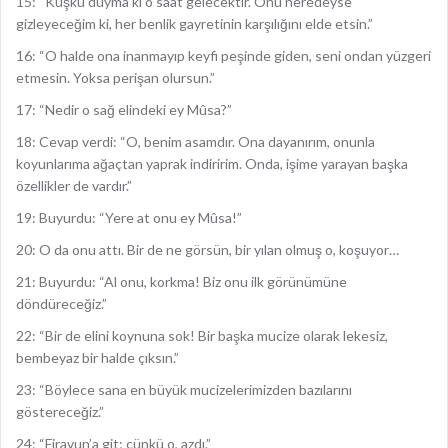
15: “Kuşku duyma ki o saat gelecektir. Onu neredeyse
gizleyeceğim ki, her benlik gayretinin karşılığını elde etsin.”
16: “O halde ona inanmayıp keyfi peşinde giden, seni ondan yüzgeri
etmesin. Yoksa perişan olursun.”
17: “Nedir o sağ elindeki ey Mûsa?”
18: Cevap verdi: “O, benim asamdır. Ona dayanırım, onunla
koyunlarıma ağaçtan yaprak indiririm. Onda, işime yarayan başka
özellikler de vardır.”
19: Buyurdu: “Yere at onu ey Mûsa!”
20: O da onu attı. Bir de ne görsün, bir yılan olmuş o, koşuyor…
21: Buyurdu: “Al onu, korkma! Biz onu ilk görünümüne
döndüreceğiz.”
22: “Bir de elini koynuna sok! Bir başka mucize olarak lekesiz,
bembeyaz bir halde çıksın.”
23: “Böylece sana en büyük mucizelerimizden bazılarını
göstereceğiz.”
24: “Firavun’a git; çünkü o, azdı.”