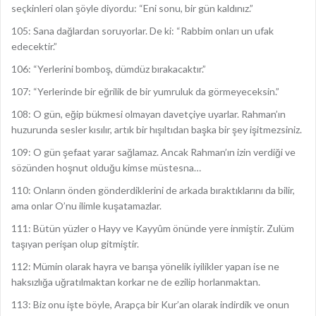
seçkinleri olan şöyle diyordu: “Eni sonu, bir gün kaldınız.”
105: Sana dağlardan soruyorlar. De ki: “Rabbim onları un ufak
edecektir.”
106: “Yerlerini bomboş, dümdüz bırakacaktır.”
107: “Yerlerinde bir eğrilik de bir yumruluk da görmeyeceksin.”
108: O gün, eğip bükmesi olmayan davetçiye uyarlar. Rahman’ın
huzurunda sesler kısılır, artık bir hışıltıdan başka bir şey işitmezsiniz.
109: O gün şefaat yarar sağlamaz. Ancak Rahman’ın izin verdiği ve
sözünden hoşnut olduğu kimse müstesna…
110: Onların önden gönderdiklerini de arkada bıraktıklarını da bilir,
ama onlar O’nu ilimle kuşatamazlar.
111: Bütün yüzler o Hayy ve Kayyûm önünde yere inmiştir. Zulüm
taşıyan perişan olup gitmiştir.
112: Mümin olarak hayra ve barışa yönelik iyilikler yapan ise ne
haksızlığa uğratılmaktan korkar ne de ezilip horlanmaktan.
113: Biz onu işte böyle, Arapça bir Kur’an olarak indirdik ve onun