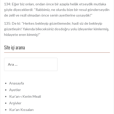
134: Eğer biz onları, ondan önce bir azapla helâk etseydik mutlaka
şöyle diyeceklerdi: “Rabbimiz, ne olurdu bize bir resul gönderseydin
de zelil ve rezil olmadan önce senin ayetlerine uysaydık!”
135: De ki: “Herkes bekleyip gözetlemede; hadi siz de bekleyip
gözetleyin! Yakında bileceksiniz dosdoğru yolu izleyenler kimlermiş,
hidayete eren kimmiş!”
Site içi arama
A
r
a
m
a
Anasayfa
:
Ayetler
Kur’an-ı Kerim Meali
Arşivler
Kur’an Kıssaları