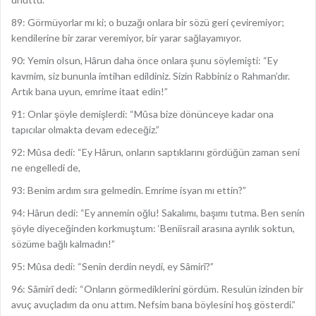
89: Görmüyorlar mı ki; o buzağı onlara bir sözü geri çeviremiyor;
kendilerine bir zarar veremiyor, bir yarar sağlayamıyor.
90: Yemin olsun, Hârun daha önce onlara şunu söylemişti: “Ey
kavmim, siz bununla imtihan edildiniz. Sizin Rabbiniz o Rahman’dır.
Artık bana uyun, emrime itaat edin!”
91: Onlar şöyle demişlerdi: “Mûsa bize dönünceye kadar ona
tapıcılar olmakta devam edeceğiz.”
92: Mûsa dedi: “Ey Hârun, onların saptıklarını gördüğün zaman seni
ne engelledi de,
93: Benim ardım sıra gelmedin. Emrime isyan mı ettin?”
94: Hârun dedi: “Ey annemin oğlu! Sakalımı, başımı tutma. Ben senin
şöyle diyeceğinden korkmuştum: ‘Beniisrail arasına ayrılık soktun,
sözüme bağlı kalmadın!”
95: Mûsa dedi: “Senin derdin neydi, ey Sâmirî?”
96: Sâmirî dedi: “Onların görmediklerini gördüm. Resulün izinden bir
avuç avuçladım da onu attım. Nefsim bana böylesini hoş gösterdi.”