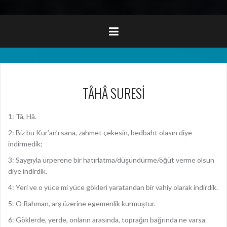
TÂHÂ SURESİ
1: Tâ, Hâ.
2: Biz bu Kur’an’ı sana, zahmet çekesin, bedbaht olasın diye
indirmedik;
3: Saygıyla ürperene bir hatırlatma/düşündürme/öğüt verme olsun
diye indirdik.
4: Yeri ve o yüce mi yüce gökleri yaratandan bir vahiy olarak indirdik.
5: O Rahman, arş üzerine egemenlik kurmuştur.
6: Göklerde, yerde, onların arasında, toprağın bağrında ne varsa