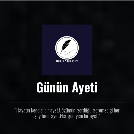
İ
ç
e
r
i
ğ
e
g
e
ç
Günün Ayeti
“Hayatın kendisi bir ayet.Gözümün gördüğü göremediği her
şey birer ayet.Her gün yeni bir ayet.”