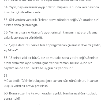
54: Yiyin, hayvanlarınızı yayıp otlatın. Kuşkusuz bunda, aklı başında
insanlar için ibretler vardır.
55: Sizi yerden yarattık. Tekrar oraya göndereceğiz. Ve oradan sizi
bir kez daha çıkaracağız.
56: Yemin olsun, o Firavun’a ayetlerimizin tamamını gösterdik ama
yalanlayıp inadını sürdürdü.
57: Şöyle dedi: “Büyünle bizi, toprağımızdan çıkarasın diye mi geldin,
ey Mûsa!”
58: “Seninki gibi bir büyü, biz de mutlaka sana getireceğiz. Seninle
bizim aramızda öyle bir buluşma yeri ve zamanı belirle ki, ne biz
cayalım ne de sen. Herkese uygun bir yer olsun.”
59:
Mûsa dedi: “Bizimle buluşacağınız zaman, süs günü olsun. İnsanlar
kuşluk vakti bir araya getirilsin.”
60: Bunun üzerine Firavun oradan ayrıldı, tüm kurnazlığını topladı,
sonra geldi.