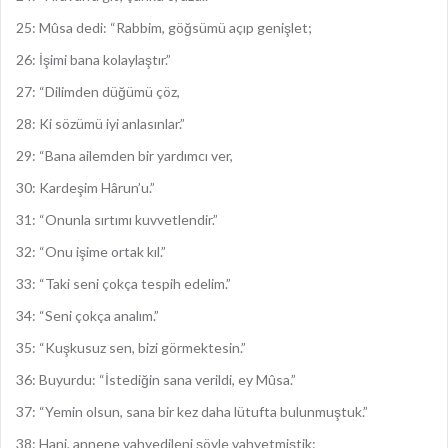
25: Mûsa dedi: “Rabbim, göğsümü açıp genişlet;
26: İşimi bana kolaylaştır.”
27: “Dilimden düğümü çöz,
28: Ki sözümü iyi anlasınlar.”
29: “Bana ailemden bir yardımcı ver,
30: Kardeşim Hârun’u.”
31: “Onunla sırtımı kuvvetlendir.”
32: “Onu işime ortak kıl.”
33: “Taki seni çokça tespih edelim.”
34: “Seni çokça analım.”
35: “Kuşkusuz sen, bizi görmektesin.”
36: Buyurdu: “İstediğin sana verildi, ey Mûsa.”
37: “Yemin olsun, sana bir kez daha lütufta bulunmuştuk.”
38: Hani, annene vahyedileni şöyle vahyetmiştik: