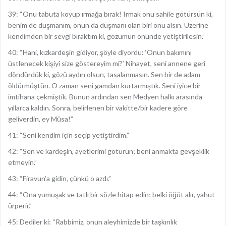
39: “Onu tabuta koyup ırmağa bırak! Irmak onu sahile götürsün ki,
benim de düşmanım, onun da düşmanı olan biri onu alsın. Üzerine
kendimden bir sevgi bıraktım ki, gözümün önünde yetiştirilesin.”
40: “Hani, kızkardeşin gidiyor, şöyle diyordu: ‘Onun bakımını
üstlenecek kişiyi size göstereyim mi?’ Nihayet, seni annene geri
döndürdük ki, gözü aydın olsun, tasalanmasın. Sen bir de adam
öldürmüştün. O zaman seni gamdan kurtarmıştık. Seni iyice bir
imtihana çekmiştik. Bunun ardından sen Medyen halkı arasında
yıllarca kaldın. Sonra, belirlenen bir vakitte/bir kadere göre
geliverdin, ey Mûsa!”
41: “Seni kendim için seçip yetiştirdim.”
42: “Sen ve kardeşin, ayetlerimi götürün; beni anmakta gevşeklik
etmeyin.”
43: “Firavun’a gidin, çünkü o azdı.”
44: “Ona yumuşak ve tatlı bir sözle hitap edin; belki öğüt alır, yahut
ürperir.”
45: Dediler ki: “Rabbimiz, onun aleyhimizde bir taşkınlık