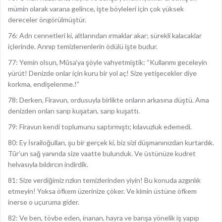
mümin olarak varana gelince, işte böyleleri için çok yüksek
dereceler öngörülmüştür.
76: Adn cennetleri ki, altlarından ırmaklar akar; sürekli kalacaklar
içlerinde. Arınıp temizlenenlerin ödülü işte budur.
77: Yemin olsun, Mûsa’ya şöyle vahyetmiştik: “Kullarımı geceleyin
yürüt! Denizde onlar için kuru bir yol aç! Size yetişecekler diye
korkma, endişelenme.!”
78: Derken, Firavun, ordusuyla birlikte onların arkasına düştü. Ama
denizden onları sarıp kuşatan, sarıp kuşattı.
79: Firavun kendi toplumunu saptırmıştı; kılavuzluk edemedi.
80: Ey İsrailoğulları, şu bir gerçek ki, biz sizi düşmanınızdan kurtardık.
Tûr’un sağ yanında size vaatte bulunduk. Ve üstünüze kudret
helvasıyla bıldırcın indirdik.
81: Size verdiğimiz rızkın temizlerinden yiyin! Bu konuda azgınlık
etmeyin! Yoksa öfkem üzerinize çöker. Ve kimin üstüne öfkem
inerse o uçuruma gider.
82: Ve ben, tövbe eden, inanan, hayra ve barışa yönelik iş yapıp