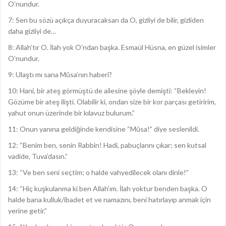
O’nundur.
7: Sen bu sözü açıkça duyuracaksan da O, gizliyi de bilir, gizliden
daha gizliyi de…
8: Allah’tır O. İlah yok O’ndan başka. Esmaül Hüsna, en güzel isimler
O’nundur.
9: Ulaştı mı sana Mûsa’nın haberi?
10: Hani, bir ateş görmüştü de ailesine şöyle demişti: “Bekleyin!
Gözüme bir ateş ilişti. Olabilir ki, ondan size bir kor parçası getiririm,
yahut onun üzerinde bir kılavuz bulurum.”
11: Onun yanına geldiğinde kendisine “Mûsa!” diye seslenildi.
12: “Benim ben, senin Rabbin! Hadi, pabuçlarını çıkar; sen kutsal
vadide, Tuva’dasın.”
13: “Ve ben seni seçtim; o halde vahyedilecek olanı dinle!”
14: “Hiç kuşkulanma ki ben Allah’ım. İlah yoktur benden başka. O
halde bana kulluk/ibadet et ve namazını, beni hatırlayıp anmak için
yerine getir.”