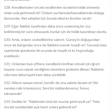
128: Kendilerinden önceki nesillerden nicelerini helâk etmemiz
onları yola getirmedi mi? Onların yurtlarında/barınaklarında dolaşıp
duruyorlar. Akıl sahipleri için bunda elbette ibretler vardır!
129: Eğer Rabbin tarafından daha önce söylenmiş bir söz,
belirlenmiş bir süre olmasaydı, bunlar için de helâk kaçınılmaz olurdu.
130: Artık, onların söylediklerine sabret; Güneş’in doğuşundan
önce de batışından önce de Rabbini överek tespih et! Gecenin bazı
saatleriyle gündüzün iki ucunda da tespih et ki, hoşnutluğa
erebilesin.
131: Onlardan bazı çiftlere, kendilerini imtihan etmek için iğreti
hayatın süsü olarak verdiğimiz nimetlere gözlerini dikme! Rabbinin
rızkı hem daha hayırlı hem daha süreklidir.
132: Ailene namazı emret, kendin de ona sabırla devam et! Biz
senden rızık istemiyoruz. Seni biz rızıklandırıyoruz. Sonuç
takvanındır!
133: Dediler ki: “Rabbinden bize bir mucize getirseydi ya!” Peki,
önceki sayfalardaki açık kanıt onlara gelmedi mi?