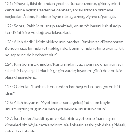
121: Nihayet, ikisi de ondan yediler. Bunun üzerine, çirkin yerleri
kendilerine açıldı; üzerlerine cennet yapraklarından örtmeye
başladılar. Âdem, Rabbine isyan etmiş, azmış, ziyana uğramıştı.
122: Sonra, Rabbi onu arıtıp temizledi, onun tövbesini kabul edip
kendisini iyiye ve doğruya kılavuzladı.
123: Allah dedi: “İkiniz birlikte inin oradan! Birbirinize düşmansınız.
Benden size bir hidayet geldiğinde, benim o hidayetime uyan artık
ne sapar ne de bedbaht olur.”
124: Kim benim zikrimden/Kur’anımdan yüz çevirirse onun için zor,
sıkıcı bir hayat şekli/dar bir geçim vardır; kıyamet günü de onu kör
olarak haşrederiz.
125: O der ki: “Rabbim, beni neden kör haşrettin, ben gören biri
idim?”
126: Allah buyurur: “Ayetlerimiz sana geldiğinde sen böyle
unutmuştun; bugün de sen aynı şekilde unutuluyorsun.”
127: İsraf eden/haddi aşan ve Rabbinin ayetlerine inanmayan
kimseleri biz böyle cezalandırırız. Ve âhiretin azabı çok daha şiddetli,
çok daha kalıcıdır.