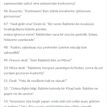
yapmasından yahut yine azmasından korkuyoruz.”
46: Buyurdu: “Korkmayın! Ben sizinle beraberim; işitiyorum,
görüyorum.”
47: “Hadi gidin ona! Deyin ki; “Biz senin Rabbinin iki resulüyüz.
İsrailoğullarını bizimle gönder,
onlara işkence etme! Rabbinden sana bir mucize getirdik. Selam,
hidayete uyanlaradır.”
48: “Azabın, yalanlayıp yüz çevirenler üzerine olacağı bize
vahyedildi.”
49: Firavun dedi: “Sizin Rabbiniz kim, ey Mûsa?”
50: Mûsa dedi: “Rabbimiz, herşeye yaratılışını lütfeden, sonra da yol
yordam gösteren kudrettir.”
51: Dedi: “Peki, ilk nesillerin hali ne olacak?”
52: “Onlara ilişkin bilgi, Rabbim katında bir Kitap’tadır. Rabbim ne
şaşırır ne de unutur.”
53: Yeryüzünü size beşik yapan, onda sizin için yollar açan, gökten
su indiren O’dur. Biz o suyla çeşitli bitkilerden çiftler çıkardık.