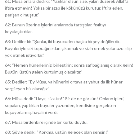
61: Mûsa onlara dedi ki: “Yazıklar olsun size, yalan düzerek Allah’a
iftira etmeyin! Yoksa bir azap ile kökünüzü kurutur. İftira eden,
perişan olmuştur.”
62: Bunun üzerine işlerini aralarında tartıştılar, fısıltıyı
koyulaştırdılar.
63: Dediler ki: “Şunlar, iki büyücüden başka birşey değillerdir.
Büyüleriyle sizi toprağınızdan çıkarmak ve sizin örnek yolunuzu silip
yok etmek istiyorlar.”
64: “Hemen hünerlerinizi birleştirin; sonra saf bağlamış olarak gelin!
Bugün, üstün gelen kurtulmuş olacaktır.”
65: Dediler: “Ey Mûsa, ya hünerini ortaya at yahut da ilk hüner
sergileyen biz olacağız.”
66: Mûsa dedi: “Hayır, siz atın!” Bir de ne görsün! Onların ipleri,
sopaları, yaptıkları büyüler yüzünden, kendisine gerçekten
koşuyorlarmış hayalini verdi.
67: Mûsa birdenbire içinde bir korku duydu.
68: Şöyle dedik: “Korkma, üstün gelecek olan sensin!”