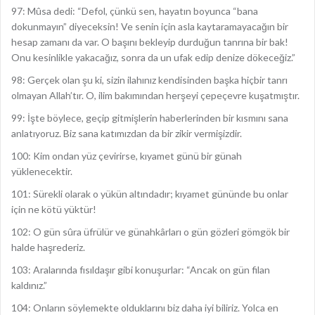
97: Mûsa dedi: “Defol, çünkü sen, hayatın boyunca “bana
dokunmayın” diyeceksin! Ve senin için asla kaytaramayacağın bir
hesap zamanı da var. O başını bekleyip durduğun tanrına bir bak!
Onu kesinlikle yakacağız, sonra da un ufak edip denize dökeceğiz.”
98: Gerçek olan şu ki, sizin ilahınız kendisinden başka hiçbir tanrı
olmayan Allah’tır. O, ilim bakımından herşeyi çepeçevre kuşatmıştır.
99: İşte böylece, geçip gitmişlerin haberlerinden bir kısmını sana
anlatıyoruz. Biz sana katımızdan da bir zikir vermişizdir.
100: Kim ondan yüz çevirirse, kıyamet günü bir günah
yüklenecektir.
101: Sürekli olarak o yükün altındadır; kıyamet gününde bu onlar
için ne kötü yüktür!
102: O gün sûra üfrülür ve günahkârları o gün gözleri gömgök bir
halde haşrederiz.
103: Aralarında fısıldaşır gibi konuşurlar: “Ancak on gün filan
kaldınız.”
104: Onların söylemekte olduklarını biz daha iyi biliriz. Yolca en