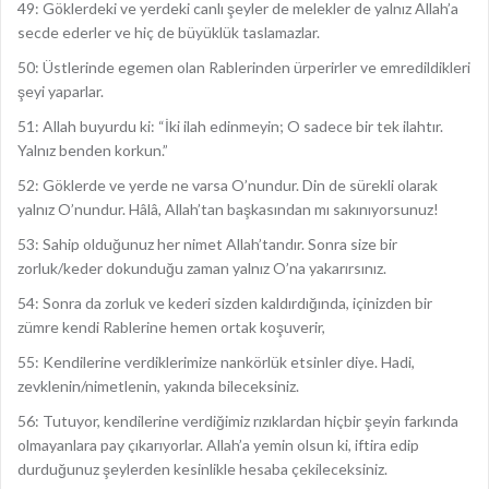
49: Göklerdeki ve yerdeki canlı şeyler de melekler de yalnız Allah’a
secde ederler ve hiç de büyüklük taslamazlar.
50: Üstlerinde egemen olan Rablerinden ürperirler ve emredildikleri
şeyi yaparlar.
51: Allah buyurdu ki: “İki ilah edinmeyin; O sadece bir tek ilahtır.
Yalnız benden korkun.”
52: Göklerde ve yerde ne varsa O’nundur. Din de sürekli olarak
yalnız O’nundur. Hâlâ, Allah’tan başkasından mı sakınıyorsunuz!
53: Sahip olduğunuz her nimet Allah’tandır. Sonra size bir
zorluk/keder dokunduğu zaman yalnız O’na yakarırsınız.
54: Sonra da zorluk ve kederi sizden kaldırdığında, içinizden bir
zümre kendi Rablerine hemen ortak koşuverir,
55: Kendilerine verdiklerimize nankörlük etsinler diye. Hadi,
zevklenin/nimetlenin, yakında bileceksiniz.
56: Tutuyor, kendilerine verdiğimiz rızıklardan hiçbir şeyin farkında
olmayanlara pay çıkarıyorlar. Allah’a yemin olsun ki, iftira edip
durduğunuz şeylerden kesinlikle hesaba çekileceksiniz.