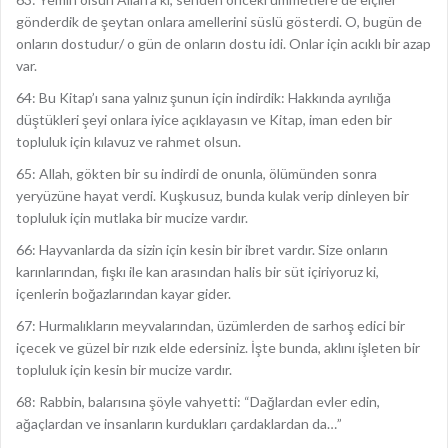
gönderdik de şeytan onlara amellerini süslü gösterdi. O, bugün de
onların dostudur/ o gün de onların dostu idi. Onlar için acıklı bir azap
var.
64: Bu Kitap’ı sana yalnız şunun için indirdik: Hakkında ayrılığa
düştükleri şeyi onlara iyice açıklayasın ve Kitap, iman eden bir
topluluk için kılavuz ve rahmet olsun.
65: Allah, gökten bir su indirdi de onunla, ölümünden sonra
yeryüzüne hayat verdi. Kuşkusuz, bunda kulak verip dinleyen bir
topluluk için mutlaka bir mucize vardır.
66: Hayvanlarda da sizin için kesin bir ibret vardır. Size onların
karınlarından, fışkı ile kan arasından halis bir süt içiriyoruz ki,
içenlerin boğazlarından kayar gider.
67: Hurmalıkların meyvalarından, üzümlerden de sarhoş edici bir
içecek ve güzel bir rızık elde edersiniz. İşte bunda, aklını işleten bir
topluluk için kesin bir mucize vardır.
68: Rabbin, balarısına şöyle vahyetti: “Dağlardan evler edin,
ağaçlardan ve insanların kurdukları çardaklardan da…”