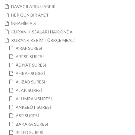
DAVACILARIN HABERİ
HER GÜN BİR AYET
İBRAHİM A.S
KUR’AN KISSALARI HAKKINDA
KUR’AN-I KERİM TÜRKÇE MEALİ
A’RAF SURESİ
ABESE SURESİ
ÂDİYÂT SURESİ
AHKAF SURESİ
AHZÂB SURESİ
ALAK SURESİ
ÂLİ IMRÂN SURESİ
ANKEBÛT SURESİ
ASR SURESİ
BAKARA SURESİ
BELED SURESİ