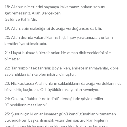
18: Allah’ın nimetlerini saymaya kalkarsanız, onların sonunu
getiremezsiniz. Allah, gerçekten
Gafûr ve Rahîm’dir.
19: Allah, sizin gizlediğinizi de açığa vurduğunuzu da bilir.
20: Allah dışında yakardıklarınız hiçbir şey yaratamazlar; onların
kendileri yaratılmaktadır.
21: Hayat bulmaz ölülerdir onlar. Ne zaman dirilteceklerini bile
bilmezler.
22: Tanrınız bir tek tanrıdır. Böyle iken, âhirete inanmayanlar, kibre
saplandıkları için kalpleri inkârcı olmuştur.
23: Hiç kuşkusuz Allah, onların sakladıklarını da açığa vurduklarını da
biliyor. Hiç kuşkusuz O, büyüklük taslayanları sevmiyor.
24: Onlara, “Rabbiniz ne indirdi” dendiğinde şöyle dediler:
“Öncekilerin masallarını.”
25: Şunun için ki onlar, kıyamet günü kendi günahlarını tamamen
yüklendikten başka, ilimsizlik yüzünden saptırdıkları kişilerin
günahlarının bir kısmını da yüklenecekler. Bakın, ne kötü şey