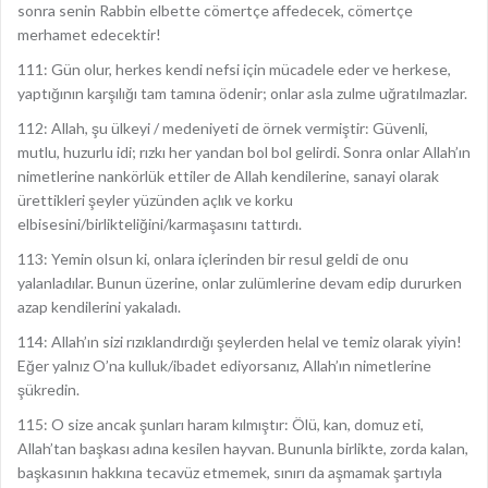
sonra senin Rabbin elbette cömertçe affedecek, cömertçe
merhamet edecektir!
111: Gün olur, herkes kendi nefsi için mücadele eder ve herkese,
yaptığının karşılığı tam tamına ödenir; onlar asla zulme uğratılmazlar.
112: Allah, şu ülkeyi / medeniyeti de örnek vermiştir: Güvenli,
mutlu, huzurlu idi; rızkı her yandan bol bol gelirdi. Sonra onlar Allah’ın
nimetlerine nankörlük ettiler de Allah kendilerine, sanayi olarak
ürettikleri şeyler yüzünden açlık ve korku
elbisesini/birlikteliğini/karmaşasını tattırdı.
113: Yemin olsun ki, onlara içlerinden bir resul geldi de onu
yalanladılar. Bunun üzerine, onlar zulümlerine devam edip dururken
azap kendilerini yakaladı.
114: Allah’ın sizi rızıklandırdığı şeylerden helal ve temiz olarak yiyin!
Eğer yalnız O’na kulluk/ibadet ediyorsanız, Allah’ın nimetlerine
şükredin.
115: O size ancak şunları haram kılmıştır: Ölü, kan, domuz eti,
Allah’tan başkası adına kesilen hayvan. Bununla birlikte, zorda kalan,
başkasının hakkına tecavüz etmemek, sınırı da aşmamak şartıyla