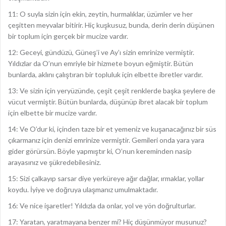
11: O suyla sizin için ekin, zeytin, hurmalıklar, üzümler ve her
çeşitten meyvalar bitirir. Hiç kuşkusuz, bunda, derin derin düşünen
bir toplum için gerçek bir mucize vardır.
12: Geceyi, gündüzü, Güneş’i ve Ay’ı sizin emrinize vermiştir.
Yıldızlar da O’nun emriyle bir hizmete boyun eğmiştir. Bütün
bunlarda, aklını çalıştıran bir topluluk için elbette ibretler vardır.
13: Ve sizin için yeryüzünde, çeşit çeşit renklerde başka şeylere de
vücut vermiştir. Bütün bunlarda, düşünüp ibret alacak bir toplum
için elbette bir mucize vardır.
14: Ve O’dur ki, içinden taze bir et yemeniz ve kuşanacağınız bir süs
çıkarmanız için denizi emrinize vermiştir. Gemileri onda yara yara
gider görürsün. Böyle yapmıştır ki, O’nun kereminden nasip
arayasınız ve şükredebilesiniz.
15: Sizi çalkayıp sarsar diye yerküreye ağır dağlar, ırmaklar, yollar
koydu. İyiye ve doğruya ulaşmanız umulmaktadır.
16: Ve nice işaretler! Yıldızla da onlar, yol ve yön doğrulturlar.
17: Yaratan, yaratmayana benzer mi? Hiç düşünmüyor musunuz?