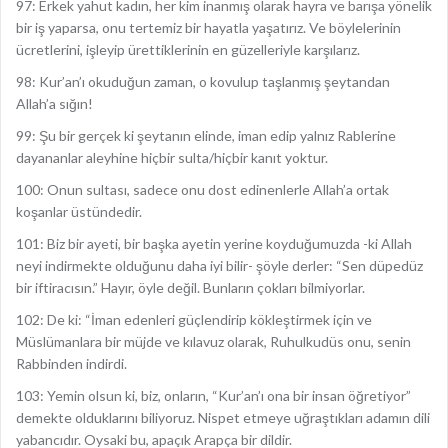
97: Erkek yahut kadın, her kim inanmış olarak hayra ve barışa yönelik
bir iş yaparsa, onu tertemiz bir hayatla yaşatırız. Ve böylelerinin
ücretlerini, işleyip ürettiklerinin en güzelleriyle karşılarız.
98: Kur’an’ı okuduğun zaman, o kovulup taşlanmış şeytandan
Allah’a sığın!
99: Şu bir gerçek ki şeytanın elinde, iman edip yalnız Rablerine
dayananlar aleyhine hiçbir sulta/hiçbir kanıt yoktur.
100: Onun sultası, sadece onu dost edinenlerle Allah’a ortak
koşanlar üstündedir.
101: Biz bir ayeti, bir başka ayetin yerine koyduğumuzda -ki Allah
neyi indirmekte olduğunu daha iyi bilir- şöyle derler: “Sen düpedüz
bir iftiracısın.” Hayır, öyle değil. Bunların çokları bilmiyorlar.
102: De ki: “İman edenleri güçlendirip kökleştirmek için ve
Müslümanlara bir müjde ve kılavuz olarak, Ruhulkudüs onu, senin
Rabbinden indirdi.
103: Yemin olsun ki, biz, onların, “Kur’an’ı ona bir insan öğretiyor”
demekte olduklarını biliyoruz. Nispet etmeye uğraştıkları adamın dili
yabancıdır. Oysaki bu, apaçık Arapça bir dildir.