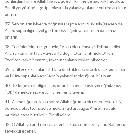
bunlardan kimine Allah kılavuzluk etti, kimine de sapıklık hak oldu.
Şimdi yeryüzünde gezip dolaşın da yalanlayanların sonu nasıl olmuş
görün.
37: Sen onların iyiye ve doğruya ulaşmalarını tutkuyla istesen de
Allah, saptırdığına yol göstermez. Hiçbir yardımcıları da olmaz
onların.
38: Yeminlerinin tüm gücüyle, “Allah ölen kimseyi diriltmez” diye
Allah’a yemin ettiler. Hayır, öyle değil. Öleni diriltmek O’nun
üzerinde hak bir vaattır, fakat insanların çokları bilmezler.
39: Diriltecek ki, onlara, ihtilafa düştükleri şeyi açık seçik göstersin
ve küfre sapanlar kendilerinin yalancılar olduğunu bilsinler.
40: Biz birşeyi dilediğimizde, onun hakkında söyleyeceğimiz söz,
“Ol!” demekten ibarettir; o hemen oluverir.
41: Zulme uğratıldıktan sonra Allah uğrunda hicret edenlere biz,
dünyada elbette güzelce mekân tutturacağız. Âhiretin ödülü
mutlaka daha büyüktür. Bir bilselerdi!
42: O Allah yolunda hicret edenler, sabrederler ve yalnız Rablerine
tevekkül ederler.