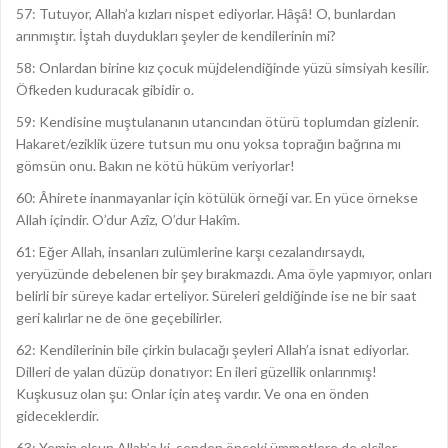
57: Tutuyor, Allah’a kızları nispet ediyorlar. Hâşâ! O, bunlardan
arınmıştır. İştah duydukları şeyler de kendilerinin mi?
58: Onlardan birine kız çocuk müjdelendiğinde yüzü simsiyah kesilir.
Öfkeden kuduracak gibidir o.
59: Kendisine muştulananın utancından ötürü toplumdan gizlenir.
Hakaret/eziklik üzere tutsun mu onu yoksa toprağın bağrına mı
gömsün onu. Bakın ne kötü hüküm veriyorlar!
60: Âhirete inanmayanlar için kötülük örneği var. En yüce örnekse
Allah içindir. O’dur Azîz, O’dur Hakîm.
61: Eğer Allah, insanları zulümlerine karşı cezalandırsaydı,
yeryüzünde debelenen bir şey bırakmazdı. Ama öyle yapmıyor, onları
belirli bir süreye kadar erteliyor. Süreleri geldiğinde ise ne bir saat
geri kalırlar ne de öne geçebilirler.
62: Kendilerinin bile çirkin bulacağı şeyleri Allah’a isnat ediyorlar.
Dilleri de yalan düzüp donatıyor: En ileri güzellik onlarınmış!
Kuşkusuz olan şu: Onlar için ateş vardır. Ve ona en önden
gideceklerdir.
63: Yemin olsun Allah’a ki, senden önceki ümmetlere de elçiler