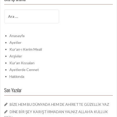
A
r
a
m
a
Anasayfa
:
Ayetler
Kur’an-ı Kerim Meali
Arşivler
Kur’an Kıssaları
Ayetlerde Cennet
Hakkında
Son Yazılar
BİZE HEM BU DÜNYADA HEM DE AHİRETTE GÜZELLİK YAZ
DİNE BİR ŞEY KARIŞTIRMADAN YALNIZ ALLAH’A KULLUK