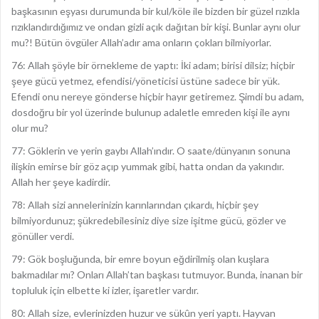
başkasının eşyası durumunda bir kul/köle ile bizden bir güzel rızıkla
rızıklandırdığımız ve ondan gizli açık dağıtan bir kişi. Bunlar aynı olur
mu?! Bütün övgüler Allah’adır ama onların çokları bilmiyorlar.
76: Allah şöyle bir örnekleme de yaptı: İki adam; birisi dilsiz; hiçbir
şeye gücü yetmez, efendisi/yöneticisi üstüne sadece bir yük.
Efendi onu nereye gönderse hiçbir hayır getiremez. Şimdi bu adam,
dosdoğru bir yol üzerinde bulunup adaletle emreden kişi ile aynı
olur mu?
77: Göklerin ve yerin gaybı Allah’ındır. O saate/dünyanın sonuna
ilişkin emirse bir göz açıp yummak gibi, hatta ondan da yakındır.
Allah her şeye kadirdir.
78: Allah sizi annelerinizin karınlarından çıkardı, hiçbir şey
bilmiyordunuz; şükredebilesiniz diye size işitme gücü, gözler ve
gönüller verdi.
79: Gök boşluğunda, bir emre boyun eğdirilmiş olan kuşlara
bakmadılar mı? Onları Allah’tan başkası tutmuyor. Bunda, inanan bir
topluluk için elbette ki izler, işaretler vardır.
80: Allah size, evlerinizden huzur ve sükûn yeri yaptı. Hayvan