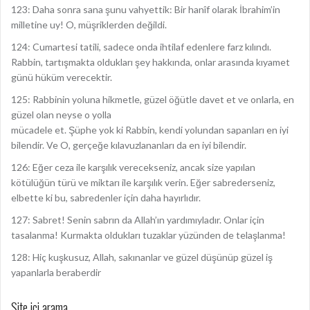
123: Daha sonra sana şunu vahyettik: Bir hanîf olarak İbrahim’in
milletine uy! O, müşriklerden değildi.
124: Cumartesi tatili, sadece onda ihtilaf edenlere farz kılındı.
Rabbin, tartışmakta oldukları şey hakkında, onlar arasında kıyamet
günü hüküm verecektir.
125: Rabbinin yoluna hikmetle, güzel öğütle davet et ve onlarla, en
güzel olan neyse o yolla
mücadele et. Şüphe yok ki Rabbin, kendi yolundan sapanları en iyi
bilendir. Ve O, gerçeğe kılavuzlananları da en iyi bilendir.
126: Eğer ceza ile karşılık verecekseniz, ancak size yapılan
kötülüğün türü ve miktarı ile karşılık verin. Eğer sabrederseniz,
elbette ki bu, sabredenler için daha hayırlıdır.
127: Sabret! Senin sabrın da Allah’ın yardımıyladır. Onlar için
tasalanma! Kurmakta oldukları tuzaklar yüzünden de telaşlanma!
128: Hiç kuşkusuz, Allah, sakınanlar ve güzel düşünüp güzel iş
yapanlarla beraberdir
Site içi arama