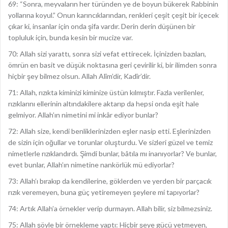
69: “Sonra, meyvaların her türünden ye de boyun bükerek Rabbinin
yollarına koyul.” Onun karıncıklarından, renkleri çeşit çeşit bir içecek
çıkar ki, insanlar için onda şifa vardır. Derin derin düşünen bir
topluluk için, bunda kesin bir mucize var.
70: Allah sizi yarattı, sonra sizi vefat ettirecek. İçinizden bazıları,
ömrün en basit ve düşük noktasına geri çevirilir ki, bir ilimden sonra
hiçbir şey bilmez olsun. Allah Alîm’dir, Kadîr’dir.
71: Allah, rızıkta kiminizi kiminize üstün kılmıştır. Fazla verilenler,
rızıklarını ellerinin altındakilere aktarıp da hepsi onda eşit hale
gelmiyor. Allah’ın nimetini mi inkâr ediyor bunlar?
72: Allah size, kendi benliklerinizden eşler nasip etti. Eşlerinizden
de sizin için oğullar ve torunlar oluşturdu. Ve sizleri güzel ve temiz
nimetlerle rızıklandırdı. Şimdi bunlar, bâtıla mı inanıyorlar? Ve bunlar,
evet bunlar, Allah’ın nimetine nankörlük mü ediyorlar?
73: Allah’ı bırakıp da kendilerine, göklerden ve yerden bir parçacık
rızık veremeyen, buna güç yetiremeyen şeylere mi tapıyorlar?
74: Artık Allah’a örnekler verip durmayın. Allah bilir, siz bilmezsiniz.
75: Allah şöyle bir örnekleme yaptı: Hiçbir şeye gücü yetmeyen,