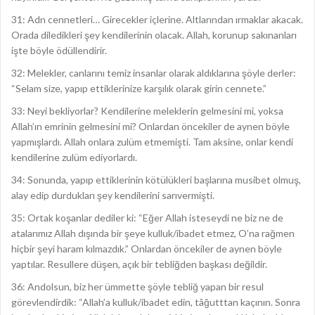
31: Adn cennetleri… Girecekler içlerine. Altlarından ırmaklar akacak.
Orada diledikleri şey kendilerinin olacak. Allah, korunup sakınanları
işte böyle ödüllendirir.
32: Melekler, canlarını temiz insanlar olarak aldıklarına şöyle derler:
“Selam size, yapıp ettiklerinize karşılık olarak girin cennete.”
33: Neyi bekliyorlar? Kendilerine meleklerin gelmesini mi, yoksa
Allah’ın emrinin gelmesini mi? Onlardan öncekiler de aynen böyle
yapmışlardı. Allah onlara zulüm etmemişti. Tam aksine, onlar kendi
kendilerine zulüm ediyorlardı.
34: Sonunda, yapıp ettiklerinin kötülükleri başlarına musibet olmuş,
alay edip durdukları şey kendilerini sarıvermişti.
35: Ortak koşanlar dediler ki: “Eğer Allah isteseydi ne biz ne de
atalarımız Allah dışında bir şeye kulluk/ibadet etmez, O’na rağmen
hiçbir şeyi haram kılmazdık.” Onlardan öncekiler de aynen böyle
yaptılar. Resullere düşen, açık bir tebliğden başkası değildir.
36: Andolsun, biz her ümmette şöyle tebliğ yapan bir resul
görevlendirdik: “Allah’a kulluk/ibadet edin, tâğutttan kaçının. Sonra