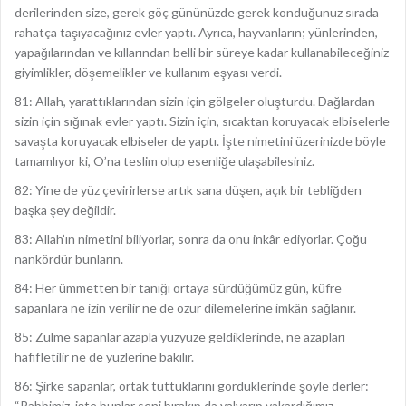
derilerinden size, gerek göç gününüzde gerek konduğunuz sırada
rahatça taşıyacağınız evler yaptı. Ayrıca, hayvanların; yünlerinden,
yapağılarından ve kıllarından belli bir süreye kadar kullanabileceğiniz
giyimlikler, döşemelikler ve kullanım eşyası verdi.
81: Allah, yarattıklarından sizin için gölgeler oluşturdu. Dağlardan
sizin için sığınak evler yaptı. Sizin için, sıcaktan koruyacak elbiselerle
savaşta koruyacak elbiseler de yaptı. İşte nimetini üzerinizde böyle
tamamlıyor ki, O’na teslim olup esenliğe ulaşabilesiniz.
82: Yine de yüz çevirirlerse artık sana düşen, açık bir tebliğden
başka şey değildir.
83: Allah’ın nimetini biliyorlar, sonra da onu inkâr ediyorlar. Çoğu
nankördür bunların.
84: Her ümmetten bir tanığı ortaya sürdüğümüz gün, küfre
sapanlara ne izin verilir ne de özür dilemelerine imkân sağlanır.
85: Zulme sapanlar azapla yüzyüze geldiklerinde, ne azapları
hafifletilir ne de yüzlerine bakılır.
86: Şirke sapanlar, ortak tuttuklarını gördüklerinde şöyle derler:
“Rabbimiz, işte bunlar seni bırakıp da yalvarıp yakardığımız