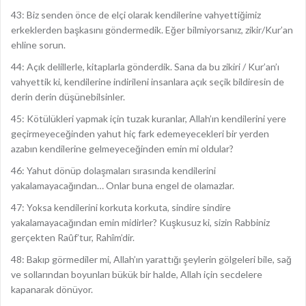
43: Biz senden önce de elçi olarak kendilerine vahyettiğimiz
erkeklerden başkasını göndermedik. Eğer bilmiyorsanız, zikir/Kur’an
ehline sorun.
44: Açık delillerle, kitaplarla gönderdik. Sana da bu zikiri / Kur’an’ı
vahyettik ki, kendilerine indirileni insanlara açık seçik bildiresin de
derin derin düşünebilsinler.
45: Kötülükleri yapmak için tuzak kuranlar, Allah’ın kendilerini yere
geçirmeyeceğinden yahut hiç fark edemeyecekleri bir yerden
azabın kendilerine gelmeyeceğinden emin mi oldular?
46: Yahut dönüp dolaşmaları sırasında kendilerini
yakalamayacağından… Onlar buna engel de olamazlar.
47: Yoksa kendilerini korkuta korkuta, sindire sindire
yakalamayacağından emin midirler? Kuşkusuz ki, sizin Rabbiniz
gerçekten Raûf’tur, Rahîm’dir.
48: Bakıp görmediler mi, Allah’ın yarattığı şeylerin gölgeleri bile, sağ
ve sollarından boyunları bükük bir halde, Allah için secdelere
kapanarak dönüyor.