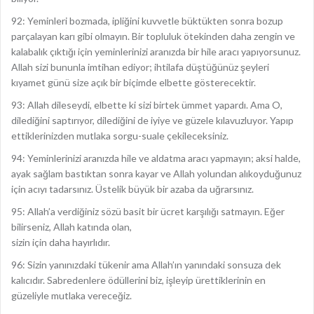
92: Yeminleri bozmada, ipliğini kuvvetle büktükten sonra bozup
parçalayan karı gibi olmayın. Bir topluluk ötekinden daha zengin ve
kalabalık çıktığı için yeminlerinizi aranızda bir hile aracı yapıyorsunuz.
Allah sizi bununla imtihan ediyor; ihtilafa düştüğünüz şeyleri
kıyamet günü size açık bir biçimde elbette gösterecektir.
93: Allah dileseydi, elbette ki sizi birtek ümmet yapardı. Ama O,
dilediğini saptırıyor, dilediğini de iyiye ve güzele kılavuzluyor. Yapıp
ettiklerinizden mutlaka sorgu-suale çekileceksiniz.
94: Yeminlerinizi aranızda hile ve aldatma aracı yapmayın; aksi halde,
ayak sağlam bastıktan sonra kayar ve Allah yolundan alıkoyduğunuz
için acıyı tadarsınız. Üstelik büyük bir azaba da uğrarsınız.
95: Allah’a verdiğiniz sözü basit bir ücret karşılığı satmayın. Eğer
bilirseniz, Allah katında olan,
sizin için daha hayırlıdır.
96: Sizin yanınızdaki tükenir ama Allah’ın yanındaki sonsuza dek
kalıcıdır. Sabredenlere ödüllerini biz, işleyip ürettiklerinin en
güzeliyle mutlaka vereceğiz.