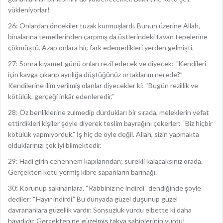
yükleniyorlar!
26: Onlardan öncekiler tuzak kurmuşlardı. Bunun üzerine Allah,
binalarına temellerinden çarpmış da üstlerindeki tavan tepelerine
çökmüştü. Azap onlara hiç fark edemedikleri yerden gelmişti.
27: Sonra kıyamet günü onları rezil edecek ve diyecek: “Kendileri
için kavga çıkarıp ayrılığa düştüğünüz ortaklarım nerede?”
Kendilerine ilim verilmiş olanlar diyecekler ki: “Bugün rezillik ve
kötülük, gerçeği inkâr edenleredir.”
28: Öz benliklerine zulmedip durdukları bir sırada, meleklerin vefat
ettirdikleri kişiler şöyle diyerek teslim bayrağını çekerler: “Biz hiçbir
kötülük yapmıyorduk.” İş hiç de öyle değil. Allah, sizin yapmakta
olduklarınızı çok iyi bilmektedir.
29: Hadi girin cehennem kapılarından; sürekli kalacaksınız orada.
Gerçekten kötü yermiş kibre sapanların barınağı.
30: Korunup sakınanlara, “Rabbiniz ne indirdi” dendiğinde şöyle
dediler: “Hayır indirdi.” Bu dünyada güzel düşünüp güzel
davrananlara güzellik vardır. Sonsuzluk yurdu elbette ki daha
hayırlıdır. Gerçekten ne güzelmiş takva sahiplerinin yurdu!