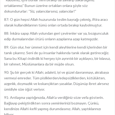
ortaklarımız.” Bunun üzerine ortakları onlara şöyle söz
dokundururlar: “Siz, yalancılarsınız, yalancılar!”
87: O gün hepsi Allah huzurunda teslim bayrağı çekmiş, iftira aracı
olarak kullandıklarının tümü onları ortada bırakıp kaybolmuştur.
88: İnkâra sapıp Allah yolundan geri çevirenler var ya, bozgunculuk
edip durmalarından ötürü onların azaplarına azap katmışızdır.
89: Gün olur, her ümmet için kendi aleyhlerine kendi içlerinden bir
tanık çıkarırız. Seni de şu insanlar hakkında tanık olarak getireceğiz.
Sana bu Kitap’ı indirdik ki herşey için ayrıntılı bir açıklayıcı, bir kılavuz,
bir rahmet, Müslümanlara da bir müjde olsun.
90: Şu bir gerçek ki Allah; adaleti, iyi ve güzel davranmayı, akrabaya
vermeyi emreder. Tüm pisliklerden/edepsizliklerden, kötülükten,
azgınlık, doymazlık ve kıskançlıktan yasaklar. Düşünüp ibret alırsınız
ümidiyle size öğüt veriyor.
91: Antlaşma yaptığınızda, Allah’a verdiğiniz söze vefa gösterin.
Bağlayıp pekiştirdikten sonra yeminlerinizi bozmayın. Çünkü,
kendinize Allah’ı kefil yapmış durumdasınız. Allah, yaptıklarınızı
biliyor.