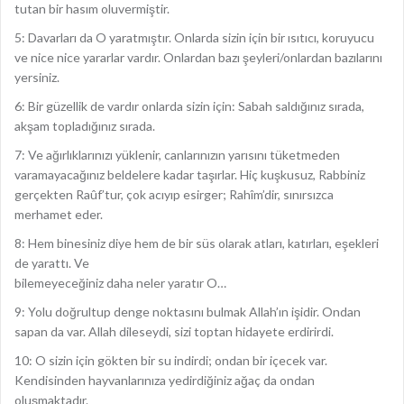
tutan bir hasım oluvermiştir.
5: Davarları da O yaratmıştır. Onlarda sizin için bir ısıtıcı, koruyucu
ve nice nice yararlar vardır. Onlardan bazı şeyleri/onlardan bazılarını
yersiniz.
6: Bir güzellik de vardır onlarda sizin için: Sabah saldığınız sırada,
akşam topladığınız sırada.
7: Ve ağırlıklarınızı yüklenir, canlarınızın yarısını tüketmeden
varamayacağınız beldelere kadar taşırlar. Hiç kuşkusuz, Rabbiniz
gerçekten Raûf’tur, çok acıyıp esirger; Rahîm’dir, sınırsızca
merhamet eder.
8: Hem binesiniz diye hem de bir süs olarak atları, katırları, eşekleri
de yarattı. Ve
bilemeyeceğiniz daha neler yaratır O…
9: Yolu doğrultup denge noktasını bulmak Allah’ın işidir. Ondan
sapan da var. Allah dileseydi, sizi toptan hidayete erdirirdi.
10: O sizin için gökten bir su indirdi; ondan bir içecek var.
Kendisinden hayvanlarınıza yedirdiğiniz ağaç da ondan
oluşmaktadır.