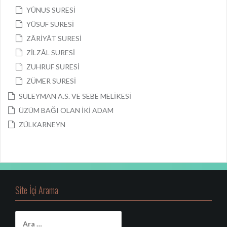
YÛNUS SURESİ
YÛSUF SURESİ
ZÂRİYÂT SURESİ
ZİLZÂL SURESİ
ZUHRUF SURESİ
ZÜMER SURESİ
SÜLEYMAN A.S. VE SEBE MELİKESİ
ÜZÜM BAĞI OLAN İKİ ADAM
ZÜLKARNEYN
Site İçi Arama
A