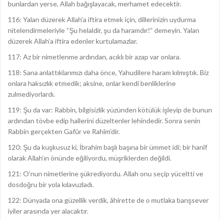
bunlardan yerse, Allah bağışlayacak, merhamet edecektir.
116: Yalan düzerek Allah’a iftira etmek için, dillerinizin uydurma
nitelendirmeleriyle “Şu helaldir, şu da haramdır!” demeyin. Yalan
düzerek Allah’a iftira edenler kurtulamazlar.
117: Az bir nimetlenme ardından, acıklı bir azap var onlara.
118: Sana anlattıklarımızı daha önce, Yahudilere haram kılmıştık. Biz
onlara haksızlık etmedik; aksine, onlar kendi benliklerine
zulmediyorlardı.
119: Şu da var: Rabbin, bilgisizlik yüzünden kötülük işleyip de bunun
ardından tövbe edip hallerini düzeltenler lehindedir. Sonra senin
Rabbin gerçekten Gafûr ve Rahîm’dir.
120: Şu da kuşkusuz ki, İbrahim başlı başına bir ümmet idi; bir hanîf
olarak Allah’ın önünde eğiliyordu, müşriklerden değildi.
121: O’nun nimetlerine şükrediyordu. Allah onu seçip yüceltti ve
dosdoğru bir yola kılavuzladı.
122: Dünyada ona güzellik verdik, âhirette de o mutlaka barışsever
iyiler arasında yer alacaktır.