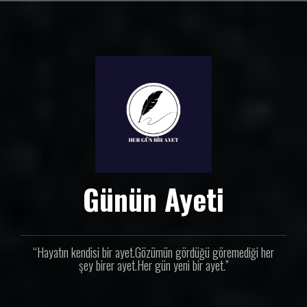
İ
ç
e
r
i
ğ
e
g
e
ç
Günün Ayeti
“Hayatın kendisi bir ayet.Gözümün gördüğü göremediği her
şey birer ayet.Her gün yeni bir ayet.”