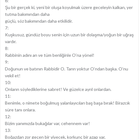
6:
Şu bir gerçek ki, yeni bir oluşa koyulmak üzere geceleyin kalkan, yer
tutma bakımından daha
güçlü, söz bakımından daha etkilidir.
7:
Kuşkusuz, gündüz boyu senin için uzun bir dolaşma/yoğun bir uğraş
vardır.
8:
Rabbinin adını an ve tüm benliğinle O’na yönel!
9:
Doğunun ve batının Rabbidir O. Tanrı yoktur O’ndan başka. O’nu
vekil et!
10:
Onların söylediklerine sabret! Ve güzelce ayrıl onlardan.
11:
Benimle, o nimete boğulmuş yalanlayıcıları baş başa bırak! Birazcık
süre tanı onlara.
12:
Bizim yanımızda bukağılar var, cehennem var!
13:
Boğazdan zor geçen bir yiyecek, korkunç bir azap var,