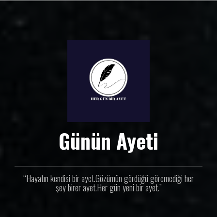
İ
ç
e
r
i
ğ
e
g
e
ç
Günün Ayeti
“Hayatın kendisi bir ayet.Gözümün gördüğü göremediği her
şey birer ayet.Her gün yeni bir ayet.”