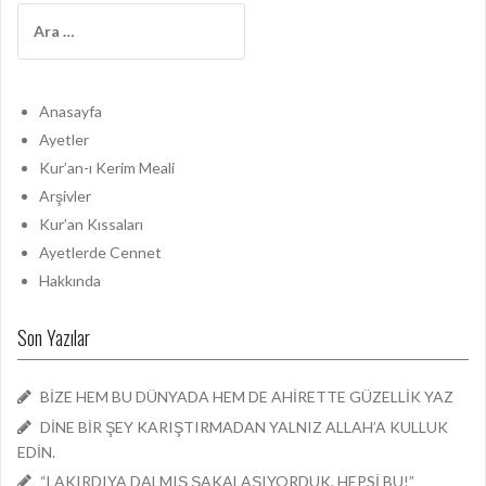
A
r
a
m
a
Anasayfa
:
Ayetler
Kur’an-ı Kerim Meali
Arşivler
Kur’an Kıssaları
Ayetlerde Cennet
Hakkında
Son Yazılar
BİZE HEM BU DÜNYADA HEM DE AHİRETTE GÜZELLİK YAZ
DİNE BİR ŞEY KARIŞTIRMADAN YALNIZ ALLAH’A KULLUK
EDİN.
“LAKIRDIYA DALMIŞ ŞAKALAŞIYORDUK, HEPSİ BU!”