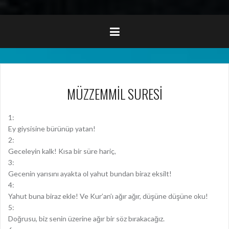
MÜZZEMMİL SURESİ
1:
Ey giysisine bürünüp yatan!
2:
Geceleyin kalk! Kısa bir süre hariç,
3:
Gecenin yarısını ayakta ol yahut bundan biraz eksilt!
4:
Yahut buna biraz ekle! Ve Kur’an’ı ağır ağır, düşüne düşüne oku!
5:
Doğrusu, biz senin üzerine ağır bir söz bırakacağız.