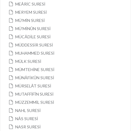
MEÂRİC SURESİ
MERYEM SURESİ
MÜ’MİN SURESİ
MÜ’MİNÛN SURESİ
MÜCÂDİLE SURESİ
MÜDDESSİR SURESİ
MUHAMMED SURESİ
MÜLK SURESİ
MÜMTEHİNE SURESİ
MÜNÂFİKÛN SURESİ
MÜRSELÂT SURESİ
MUTAFFİFÎN SURESİ
MÜZZEMMİL SURESİ
NAHL SURESİ
NÂS SURESİ
NASR SURESİ