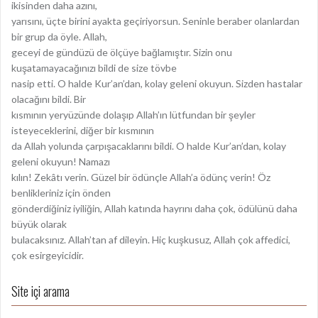
ikisinden daha azını,
yarısını, üçte birini ayakta geçiriyorsun. Seninle beraber olanlardan
bir grup da öyle. Allah,
geceyi de gündüzü de ölçüye bağlamıştır. Sizin onu
kuşatamayacağınızı bildi de size tövbe
nasip etti. O halde Kur’an’dan, kolay geleni okuyun. Sizden hastalar
olacağını bildi. Bir
kısmının yeryüzünde dolaşıp Allah’ın lütfundan bir şeyler
isteyeceklerini, diğer bir kısmının
da Allah yolunda çarpışacaklarını bildi. O halde Kur’an’dan, kolay
geleni okuyun! Namazı
kılın! Zekâtı verin. Güzel bir ödünçle Allah’a ödünç verin! Öz
benlikleriniz için önden
gönderdiğiniz iyiliğin, Allah katında hayrını daha çok, ödülünü daha
büyük olarak
bulacaksınız. Allah’tan af dileyin. Hiç kuşkusuz, Allah çok affedici,
çok esirgeyicidir.
Site içi arama