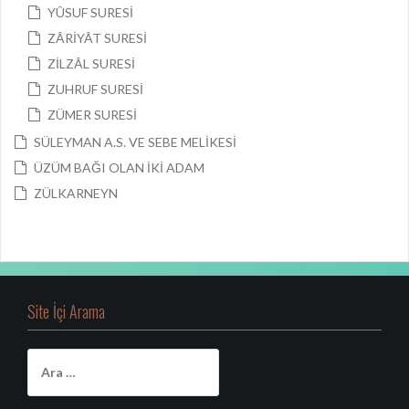
YÛSUF SURESİ
ZÂRİYÂT SURESİ
ZİLZÂL SURESİ
ZUHRUF SURESİ
ZÜMER SURESİ
SÜLEYMAN A.S. VE SEBE MELİKESİ
ÜZÜM BAĞI OLAN İKİ ADAM
ZÜLKARNEYN
Site İçi Arama
A
r
a