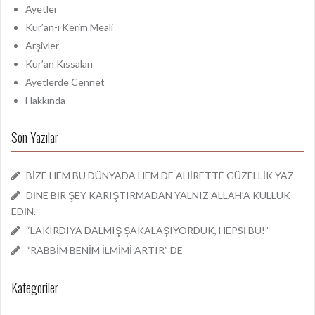
:
Ayetler
Kur’an-ı Kerim Meali
Arşivler
Kur’an Kıssaları
Ayetlerde Cennet
Hakkında
Son Yazılar
BİZE HEM BU DÜNYADA HEM DE AHİRETTE GÜZELLİK YAZ
DİNE BİR ŞEY KARIŞTIRMADAN YALNIZ ALLAH’A KULLUK
EDİN.
“LAKIRDIYA DALMIŞ ŞAKALAŞIYORDUK, HEPSİ BU!”
“RABBİM BENİM İLMİMİ ARTIR” DE
Kategoriler