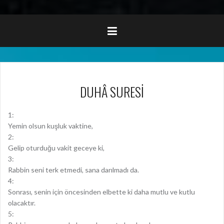
DUHÂ SURESİ
1:
Yemin olsun kuşluk vaktine,
2:
Gelip oturduğu vakit geceye ki,
3:
Rabbin seni terk etmedi, sana darılmadı da.
4:
Sonrası, senin için öncesinden elbette ki daha mutlu ve kutlu
olacaktır.
5: