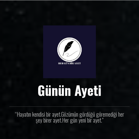
İ
ç
e
r
i
ğ
e
g
e
ç
Günün Ayeti
“Hayatın kendisi bir ayet.Gözümün gördüğü göremediği her
şey birer ayet.Her gün yeni bir ayet.”