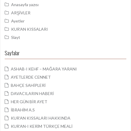
Anasayfa yazısı
ARŞİVLER
Ayetler
KUR'AN KISSALARI
Slayt
Sayfalar
ASHAB-I KEHF – MAĞARA YARANI
AYETLERDE CENNET
BAHÇE SAHİPLERİ
DAVACILARIN HABERİ
HER GÜN BİR AYET
İBRAHİM A.S
KUR’AN KISSALARI HAKKINDA
KUR’AN-I KERİM TÜRKÇE MEALİ