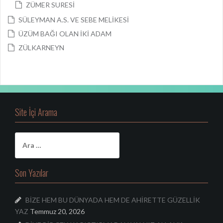
ZÜMER SURESİ
SÜLEYMAN A.S. VE SEBE MELİKESİ
ÜZÜM BAĞI OLAN İKİ ADAM
ZÜLKARNEYN
Site İçi Arama
A
r
a
m
Son Yazılar
a
:
BİZE HEM BU DÜNYADA HEM DE AHİRETTE GÜZELLİK
YAZ
Temmuz 20, 2026