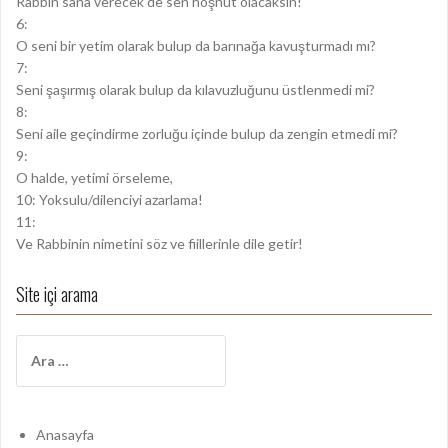
Rabbin sana verecek de sen hoşnut olacaksın!
6:
O seni bir yetim olarak bulup da barınağa kavuşturmadı mı?
7:
Seni şaşırmış olarak bulup da kılavuzluğunu üstlenmedi mi?
8:
Seni aile geçindirme zorluğu içinde bulup da zengin etmedi mi?
9:
O halde, yetimi örseleme,
10: Yoksulu/dilenciyi azarlama!
11:
Ve Rabbinin nimetini söz ve fiillerinle dile getir!
Site içi arama
A
r
a
m
a
Anasayfa