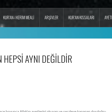
KUR’AN-I KERIM MEALI
ARŞIVLER
KUR’AN KISSALARI
AYET
N HEPSİ AYNI DEĞİLDİR
, gece boyunca Allah’ın ayetlerini okuyan ve secdeye kapanan dosdoğru