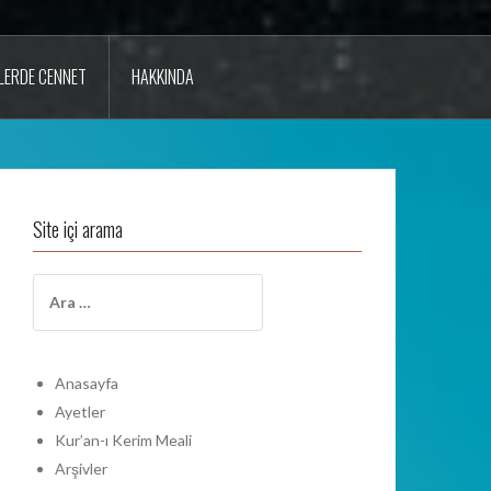
LERDE CENNET
HAKKINDA
Site içi arama
A
r
a
m
a
Anasayfa
:
Ayetler
Kur’an-ı Kerim Meali
Arşivler