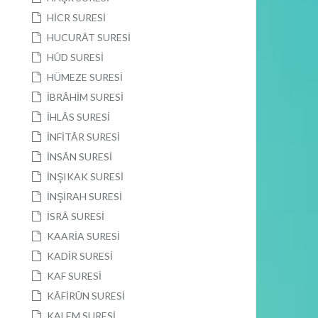
HİCR SURESİ
HUCURÂT SURESİ
HÛD SURESİ
HÜMEZE SURESİ
İBRÂHİM SURESİ
İHLÂS SURESİ
İNFİTÂR SURESİ
İNSÂN SURESİ
İNŞIKAK SURESİ
İNŞİRAH SURESİ
İSRÂ SURESİ
KAARİA SURESİ
KADİR SURESİ
KAF SURESİ
KÂFİRÛN SURESİ
KALEM SURESİ