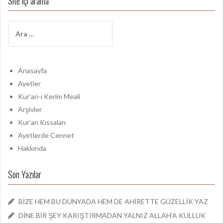
Site içi arama
A
r
a
m
a
Anasayfa
:
Ayetler
Kur’an-ı Kerim Meali
Arşivler
Kur’an Kıssaları
Ayetlerde Cennet
Hakkında
Son Yazılar
BİZE HEM BU DÜNYADA HEM DE AHİRETTE GÜZELLİK YAZ
DİNE BİR ŞEY KARIŞTIRMADAN YALNIZ ALLAH’A KULLUK