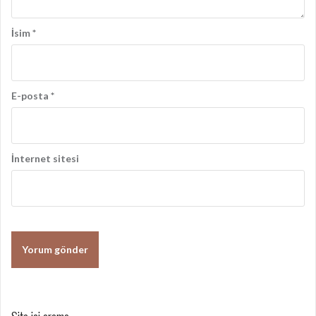
ı
İsim
*
E-posta
*
İnternet sitesi