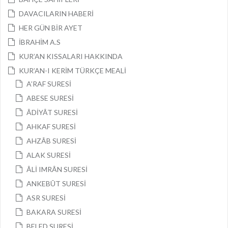
DAVACILARIN HABERİ
HER GÜN BİR AYET
İBRAHİM A.S
KUR’AN KISSALARI HAKKINDA
KUR’AN-I KERİM TÜRKÇE MEALİ
A’RAF SURESİ
ABESE SURESİ
ÂDİYÂT SURESİ
AHKAF SURESİ
AHZÂB SURESİ
ALAK SURESİ
ÂLİ IMRÂN SURESİ
ANKEBÛT SURESİ
ASR SURESİ
BAKARA SURESİ
BELED SURESİ