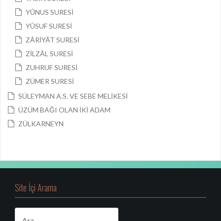
YÛNUS SURESİ
YÛSUF SURESİ
ZÂRİYÂT SURESİ
ZİLZÂL SURESİ
ZUHRUF SURESİ
ZÜMER SURESİ
SÜLEYMAN A.S. VE SEBE MELİKESİ
ÜZÜM BAĞI OLAN İKİ ADAM
ZÜLKARNEYN
Site İçi Arama
A