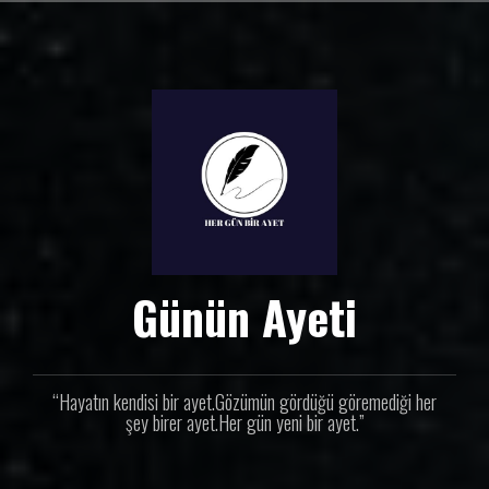
İ
ç
e
r
i
ğ
e
g
e
ç
Günün Ayeti
“Hayatın kendisi bir ayet.Gözümün gördüğü göremediği her
şey birer ayet.Her gün yeni bir ayet.”