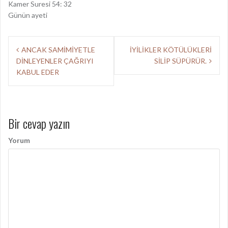
Kamer Suresi 54: 32
Günün ayeti
Y
ANCAK SAMİMİYETLE
İYİLİKLER KÖTÜLÜKLERİ
DİNLEYENLER ÇAĞRIYI
SİLİP SÜPÜRÜR.
a
KABUL EDER
z
ı
d
Bir cevap yazın
o
Yorum
l
a
ş
ı
m