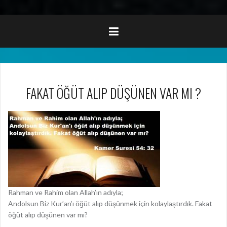
FAKAT ÖĞÜT ALIP DÜŞÜNEN VAR MI ?
Rahman ve Rahim olan Allah’ın adıyla;
Andolsun Biz Kur’an’ı öğüt alıp düşünmek için kolaylaştırdık. Fakat
öğüt alıp düşünen var mı?