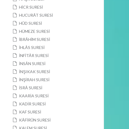
HİCR SURESİ
HUCURÂT SURESİ
HÛD SURESİ
HÜMEZE SURESİ
İBRÂHİM SURESİ
İHLÂS SURESİ
İNFİTÂR SURESİ
İNSÂN SURESİ
İNŞIKAK SURESİ
İNŞİRAH SURESİ
İSRÂ SURESİ
KAARİA SURESİ
KADİR SURESİ
KAF SURESİ
KÂFİRÛN SURESİ
KALEM SURESİ