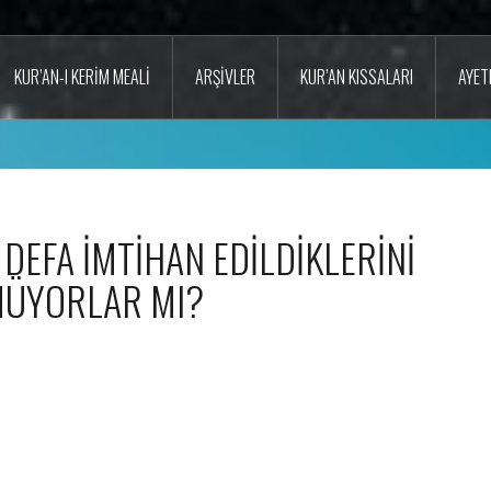
KUR’AN-I KERIM MEALI
ARŞIVLER
KUR’AN KISSALARI
AYET
İ DEFA İMTİHAN EDİLDİKLERİNİ
ÜYORLAR MI?