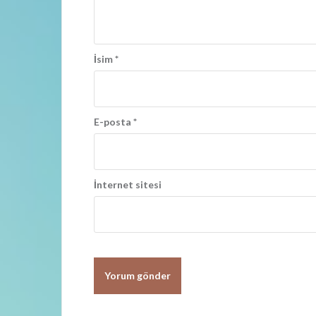
m
ı
İsim
*
E-posta
*
İnternet sitesi