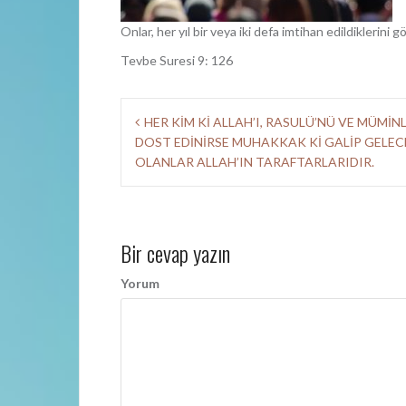
Onlar, her yıl bir veya iki defa imtihan edildiklerini
Tevbe Suresi 9: 126
Y
HER KİM Kİ ALLAH’I, RASULÜ’NÜ VE MÜMİNL
DOST EDİNİRSE MUHAKKAK Kİ GALİP GELEC
a
OLANLAR ALLAH’IN TARAFTARLARIDIR.
z
ı
d
Bir cevap yazın
o
Yorum
l
a
ş
ı