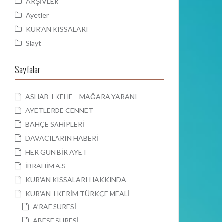
ARŞİVLER
Ayetler
KUR'AN KISSALARI
Slayt
Sayfalar
ASHAB-I KEHF – MAĞARA YARANI
AYETLERDE CENNET
BAHÇE SAHİPLERİ
DAVACILARIN HABERİ
HER GÜN BİR AYET
İBRAHİM A.S
KUR’AN KISSALARI HAKKINDA
KUR’AN-I KERİM TÜRKÇE MEALİ
A’RAF SURESİ
ABESE SURESİ