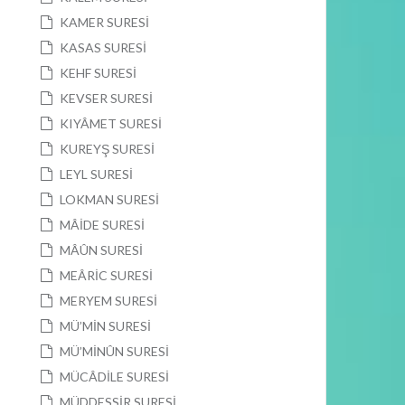
KAMER SURESİ
KASAS SURESİ
KEHF SURESİ
KEVSER SURESİ
KIYÂMET SURESİ
KUREYŞ SURESİ
LEYL SURESİ
LOKMAN SURESİ
MÂİDE SURESİ
MÂÛN SURESİ
MEÂRİC SURESİ
MERYEM SURESİ
MÜ’MİN SURESİ
MÜ’MİNÛN SURESİ
MÜCÂDİLE SURESİ
MÜDDESSİR SURESİ