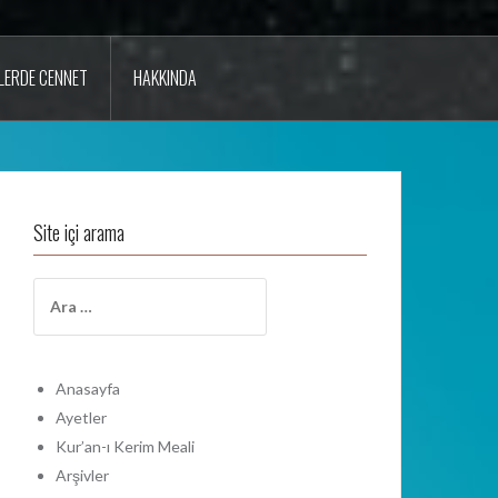
LERDE CENNET
HAKKINDA
Site içi arama
A
r
a
m
a
Anasayfa
:
Ayetler
Kur’an-ı Kerim Meali
Arşivler