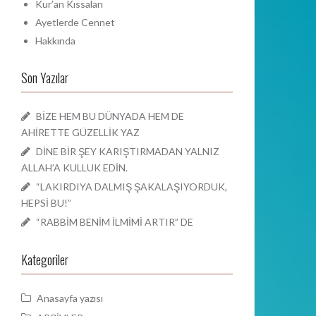
Kur’an Kıssaları
Ayetlerde Cennet
Hakkında
Son Yazılar
BİZE HEM BU DÜNYADA HEM DE
AHİRETTE GÜZELLİK YAZ
DİNE BİR ŞEY KARIŞTIRMADAN YALNIZ
ALLAH’A KULLUK EDİN.
“LAKIRDIYA DALMIŞ ŞAKALAŞIYORDUK,
HEPSİ BU!”
“RABBİM BENİM İLMİMİ ARTIR” DE
Kategoriler
Anasayfa yazısı