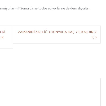
 görmüyorlar mı? Sonra da ne tövbe ediyorlar ne de ders alıyorlar.
ERİ
ZAMANIN İZAFİLİĞİ ( DÜNYADA KAÇ YIL KALDINIZ
EK
?)