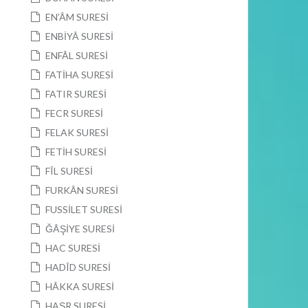
EN’ÂM SURESİ
ENBİYÂ SURESİ
ENFÂL SURESİ
FATİHA SURESİ
FATIR SURESİ
FECR SURESİ
FELAK SURESİ
FETİH SURESİ
FÎL SURESİ
FURKÂN SURESİ
FUSSİLET SURESİ
ĞÂŞİYE SURESİ
HAC SURESİ
HADÎD SURESİ
HÂKKA SURESİ
HAŞR SURESİ