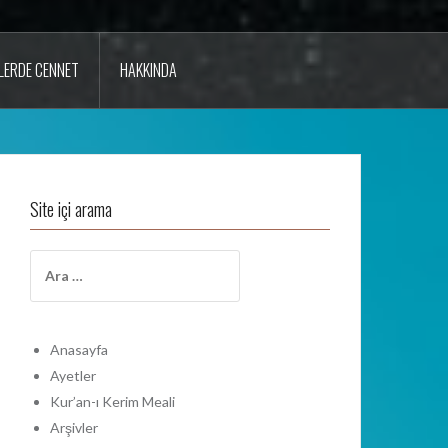
LERDE CENNET
HAKKINDA
Site içi arama
A
r
a
m
a
Anasayfa
:
Ayetler
Kur’an-ı Kerim Meali
Arşivler