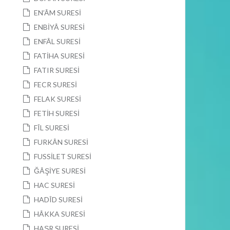
EN’ÂM SURESİ
ENBİYÂ SURESİ
ENFÂL SURESİ
FATİHA SURESİ
FATIR SURESİ
FECR SURESİ
FELAK SURESİ
FETİH SURESİ
FÎL SURESİ
FURKÂN SURESİ
FUSSİLET SURESİ
ĞÂŞİYE SURESİ
HAC SURESİ
HADÎD SURESİ
HÂKKA SURESİ
HAŞR SURESİ