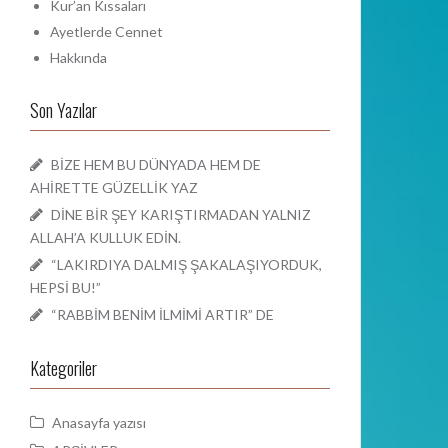
Kur’an Kıssaları
Ayetlerde Cennet
Hakkında
Son Yazılar
BİZE HEM BU DÜNYADA HEM DE
AHİRETTE GÜZELLİK YAZ
DİNE BİR ŞEY KARIŞTIRMADAN YALNIZ
ALLAH’A KULLUK EDİN.
“LAKIRDIYA DALMIŞ ŞAKALAŞIYORDUK,
HEPSİ BU!”
“RABBİM BENİM İLMİMİ ARTIR” DE
Kategoriler
Anasayfa yazısı