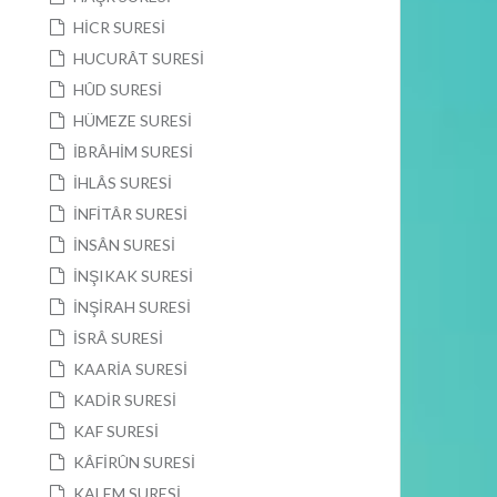
HİCR SURESİ
HUCURÂT SURESİ
HÛD SURESİ
HÜMEZE SURESİ
İBRÂHİM SURESİ
İHLÂS SURESİ
İNFİTÂR SURESİ
İNSÂN SURESİ
İNŞIKAK SURESİ
İNŞİRAH SURESİ
İSRÂ SURESİ
KAARİA SURESİ
KADİR SURESİ
KAF SURESİ
KÂFİRÛN SURESİ
KALEM SURESİ