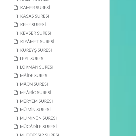
KAMER SURESİ
KASAS SURESİ
KEHF SURESİ
KEVSER SURESİ
KIYÂMET SURESİ
KUREYŞ SURESİ
LEYL SURESİ
LOKMAN SURESİ
MÂİDE SURESİ
MÂÛN SURESİ
MEÂRİC SURESİ
MERYEM SURESİ
MÜ’MİN SURESİ
MÜ’MİNÛN SURESİ
MÜCÂDİLE SURESİ
MÜDDESSİR SURESİ