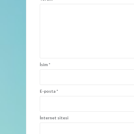
o
l
a
ş
ı
m
ı
İsim
*
E-posta
*
İnternet sitesi