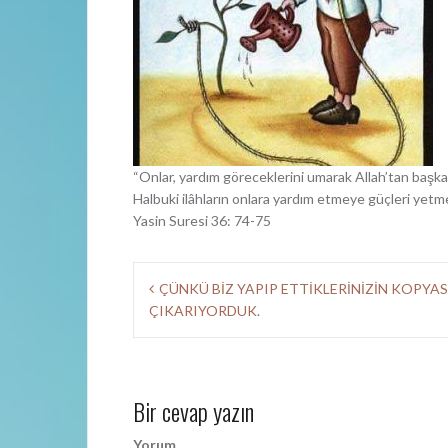
“Onlar, yardım göreceklerini umarak Allah’tan başka i
Halbuki ilâhların onlara yardım etmeye güçleri yetme
Yasin Suresi 36: 74-75
Y
ÇÜNKÜ BİZ YAPIP ETTİKLERİNİZİN KOPYAS
ÇIKARIYORDUK.
a
z
ı
Bir cevap yazın
d
Yorum