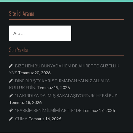
Site İçi Arama
A
r
a
m
Son Yazılar
a
:
BİZE HEM BU DÜNYADA HEM DE AHİRETTE GÜZELLİK
YAZ
Temmuz 20, 2026
DİNE BİR ŞEY KARIŞTIRMADAN YALNIZ ALLAH’A
KULLUK EDİN.
Temmuz 19, 2026
“LAKIRDIYA DALMIŞ ŞAKALAŞIYORDUK, HEPSİ BU!”
Temmuz 18, 2026
“RABBİM BENİM İLMİMİ ARTIR” DE
Temmuz 17, 2026
CUMA
Temmuz 16, 2026