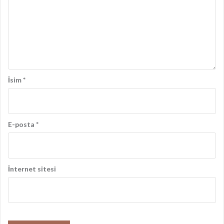
ş
ı
m
ı
İsim
*
E-posta
*
İnternet sitesi