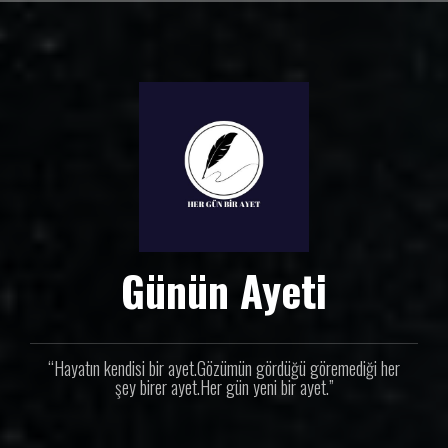
İ
ç
e
r
i
ğ
e
g
e
ç
Günün Ayeti
“Hayatın kendisi bir ayet.Gözümün gördüğü göremediği her
şey birer ayet.Her gün yeni bir ayet.”