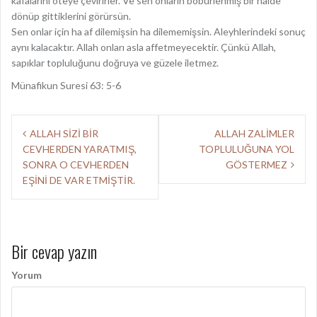
kafalarını öteye çevirirler. Ve sen onların böbürlenmiş bir halde
dönüp gittiklerini görürsün.
Sen onlar için ha af dilemişsin ha dilememişsin. Aleyhlerindeki sonuç
aynı kalacaktır. Allah onları asla affetmeyecektir. Çünkü Allah,
sapıklar topluluğunu doğruya ve güzele iletmez.
Münafikun Suresi 63: 5-6
Y
ALLAH SİZİ BİR
ALLAH ZALİMLER
CEVHERDEN YARATMIŞ,
TOPLULUĞUNA YOL
a
SONRA O CEVHERDEN
GÖSTERMEZ
z
EŞİNİ DE VAR ETMİŞTİR.
ı
d
Bir cevap yazın
o
l
Yorum
a