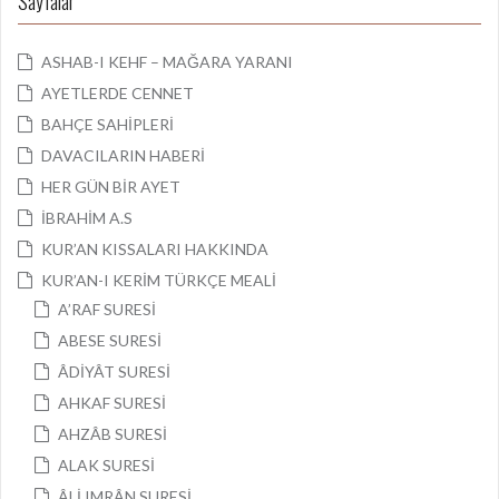
Sayfalar
ASHAB-I KEHF – MAĞARA YARANI
AYETLERDE CENNET
BAHÇE SAHİPLERİ
DAVACILARIN HABERİ
HER GÜN BİR AYET
İBRAHİM A.S
KUR’AN KISSALARI HAKKINDA
KUR’AN-I KERİM TÜRKÇE MEALİ
A’RAF SURESİ
ABESE SURESİ
ÂDİYÂT SURESİ
AHKAF SURESİ
AHZÂB SURESİ
ALAK SURESİ
ÂLİ IMRÂN SURESİ