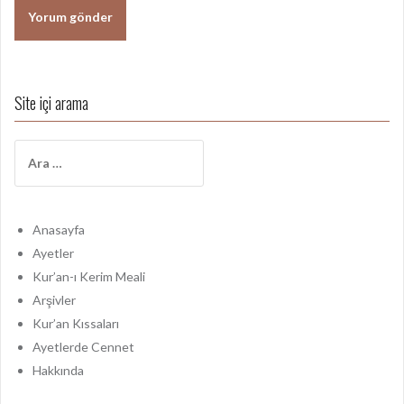
Site içi arama
A
r
a
m
a
Anasayfa
:
Ayetler
Kur’an-ı Kerim Meali
Arşivler
Kur’an Kıssaları
Ayetlerde Cennet
Hakkında