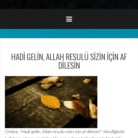
HADİ GELİN, ALLAH RESULÜ SİZİN İÇİN AF
DİLESİN
Onlara, “Hadi gelin, Allah resulü sizin için af dilesin!” dendiğinde