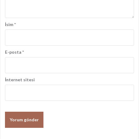
ı
İsim
*
E-posta
*
İnternet sitesi