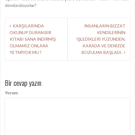
döndürülüyorlar?
Y
KARŞILARINDA
İNSANLARIN BİZZAT
OKUNUP DURAN BİR
KENDİLERİNİN
a
KİTABI SANA İNDİRMİŞ
İŞLEDİKLERİ YÜZÜNDEN,
z
OLMAMIZ ONLARA
KARADA VE DENİZDE
YETMİYOR MU ?
BOZULMA BAŞLADI.
ı
d
o
Bir cevap yazın
l
Yorum
a
ş
ı
m