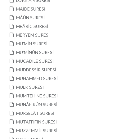
LOKMAN SURESİ
MÂİDE SURESİ
MÂÛN SURESİ
MEÂRİC SURESİ
MERYEM SURESİ
MÜ’MİN SURESİ
MÜ’MİNÛN SURESİ
MÜCÂDİLE SURESİ
MÜDDESSİR SURESİ
MUHAMMED SURESİ
MÜLK SURESİ
MÜMTEHİNE SURESİ
MÜNÂFİKÛN SURESİ
MÜRSELÂT SURESİ
MUTAFFİFÎN SURESİ
MÜZZEMMİL SURESİ