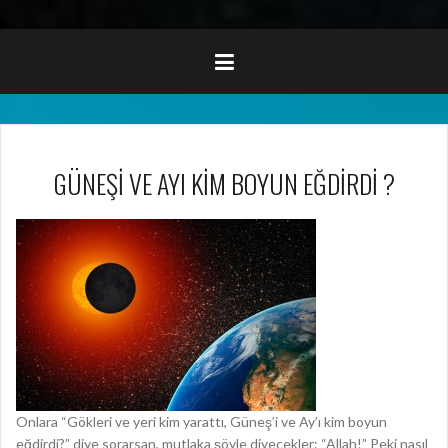
GÜNEŞİ VE AYI KİM BOYUN EĞDİRDİ ?
Onlara “Gökleri ve yeri kim yarattı, Güneş’i ve Ay’ı kim boyun
eğdirdi?” diye sorarsan, mutlaka şöyle diyecekler: “Allah!” Peki nasıl