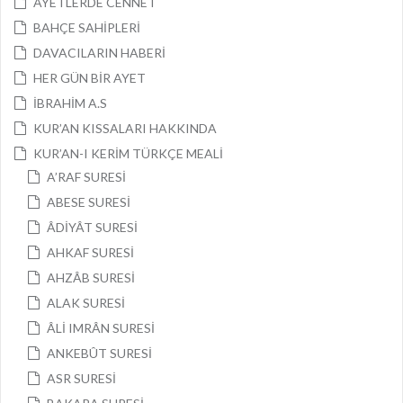
AYETLERDE CENNET
BAHÇE SAHİPLERİ
DAVACILARIN HABERİ
HER GÜN BİR AYET
İBRAHİM A.S
KUR’AN KISSALARI HAKKINDA
KUR’AN-I KERİM TÜRKÇE MEALİ
A’RAF SURESİ
ABESE SURESİ
ÂDİYÂT SURESİ
AHKAF SURESİ
AHZÂB SURESİ
ALAK SURESİ
ÂLİ IMRÂN SURESİ
ANKEBÛT SURESİ
ASR SURESİ