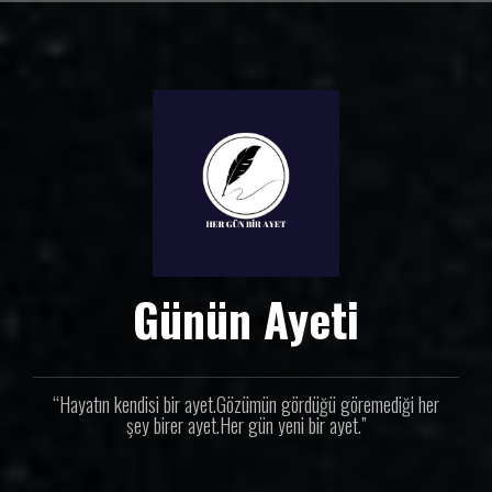
İ
ç
e
r
i
ğ
e
g
e
ç
Günün Ayeti
“Hayatın kendisi bir ayet.Gözümün gördüğü göremediği her
şey birer ayet.Her gün yeni bir ayet.”