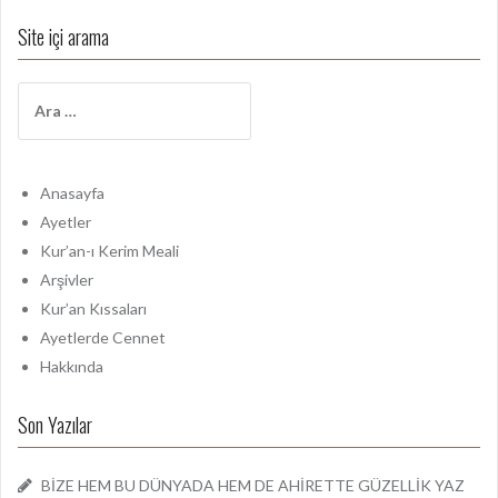
Site içi arama
A
r
a
m
a
Anasayfa
:
Ayetler
Kur’an-ı Kerim Meali
Arşivler
Kur’an Kıssaları
Ayetlerde Cennet
Hakkında
Son Yazılar
BİZE HEM BU DÜNYADA HEM DE AHİRETTE GÜZELLİK YAZ