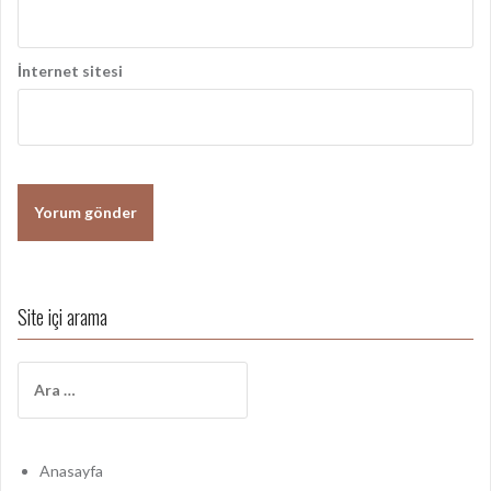
İnternet sitesi
Site içi arama
A
r
a
m
a
Anasayfa