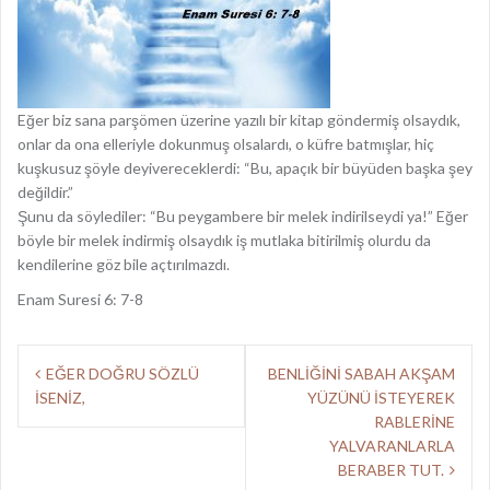
Eğer biz sana parşömen üzerine yazılı bir kitap göndermiş olsaydık,
onlar da ona elleriyle dokunmuş olsalardı, o küfre batmışlar, hiç
kuşkusuz şöyle deyivereceklerdi: “Bu, apaçık bir büyüden başka şey
değildir.”
Şunu da söylediler: “Bu peygambere bir melek indirilseydi ya!” Eğer
böyle bir melek indirmiş olsaydık iş mutlaka bitirilmiş olurdu da
kendilerine göz bile açtırılmazdı.
Enam Suresi 6: 7-8
Y
EĞER DOĞRU SÖZLÜ
BENLİĞİNİ SABAH AKŞAM
İSENİZ,
YÜZÜNÜ İSTEYEREK
a
RABLERİNE
z
YALVARANLARLA
BERABER TUT.