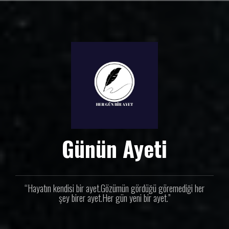
İ
ç
e
r
i
ğ
e
g
e
ç
Günün Ayeti
“Hayatın kendisi bir ayet.Gözümün gördüğü göremediği her
şey birer ayet.Her gün yeni bir ayet.”