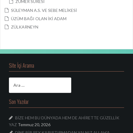
ZÜMER SURESİ
SÜLEYMAN A.S. VE SEBE MELİKESİ
ÜZÜM BAĞI OLAN İKİ ADAM
ZÜLKARNEYN
Site İçi Arama
A
r
a
m
Son Yazılar
a
:
BİZE HEM BU DÜNYADA HEM DE AHİRETTE GÜZELLİK
YAZ
Temmuz 20, 2026
DİNE BİR ŞEY KARIŞTIRMADAN YALNIZ ALLAH’A