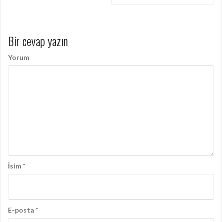
ı
d
o
Bir cevap yazın
l
Yorum
a
ş
ı
m
ı
İsim
*
E-posta
*