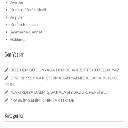
:
Ayetler
Kur’an-ı Kerim Meali
Arşivler
Kur’an Kıssaları
Ayetlerde Cennet
Hakkında
Son Yazılar
BİZE HEM BU DÜNYADA HEM DE AHİRETTE GÜZELLİK YAZ
DİNE BİR ŞEY KARIŞTIRMADAN YALNIZ ALLAH’A KULLUK
EDİN.
“LAKIRDIYA DALMIŞ ŞAKALAŞIYORDUK, HEPSİ BU!”
“RABBİM BENİM İLMİMİ ARTIR” DE
Kategoriler