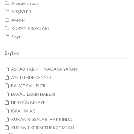
Anasayfa yazısı
ARŞİVLER
Ayetler
KUR'AN KISSALARI
Slayt
Sayfalar
ASHAB-I KEHF – MAĞARA YARANI
AYETLERDE CENNET
BAHÇE SAHİPLERİ
DAVACILARIN HABERİ
HER GÜN BİR AYET
İBRAHİM A.S
KUR’AN KISSALARI HAKKINDA
KUR’AN-I KERİM TÜRKÇE MEALİ