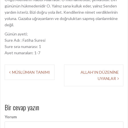
gününün hükmedenidir O. Yalnız sana kulluk eder, yalnız Senden
yardım isteriz. Bizi doğru yola ilet. Kendilerine nimet verdiklerinin
yoluna. Gazaba uğrayanların ve doğruluktan sapmış olanlarınkine
değil.
Günün ayeti;
Sure Adı : Fatiha Suresi
Sure sıra numarası: 1
Ayet numaraları: 1-7
Y
MÜSLÜMAN TANIMI
ALLAH’IN DÜZENİNE
UYANLAR
a
z
ı
Bir cevap yazın
d
Yorum
o