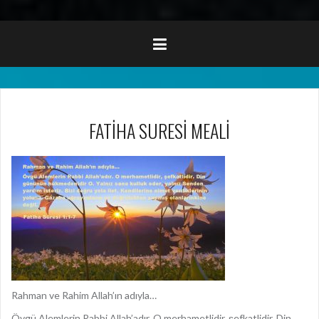
FATİHA SURESİ MEALİ
Rahman ve Rahim Allah’ın adıyla…
Övgü Alemlerin Rabbi Allah’adır. O merhametlidir, şefkatlidir. Din