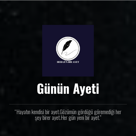
İ
ç
e
r
i
ğ
e
g
e
ç
Günün Ayeti
“Hayatın kendisi bir ayet.Gözümün gördüğü göremediği her
şey birer ayet.Her gün yeni bir ayet.”