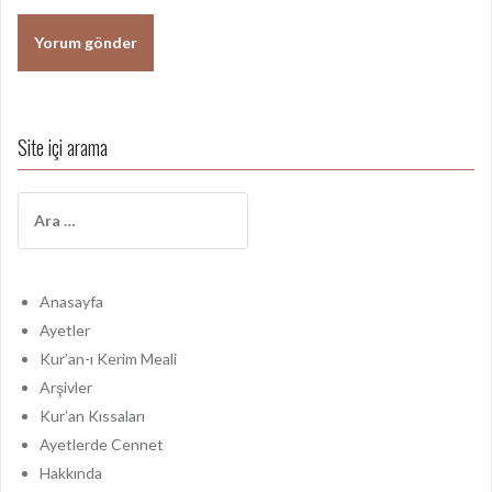
Site içi arama
A
r
a
m
a
Anasayfa
:
Ayetler
Kur’an-ı Kerim Meali
Arşivler
Kur’an Kıssaları
Ayetlerde Cennet
Hakkında