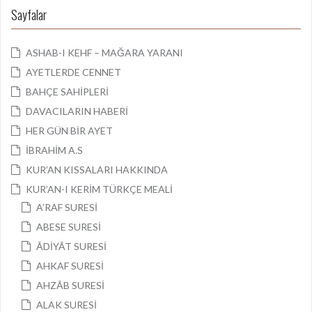
Sayfalar
ASHAB-I KEHF – MAĞARA YARANI
AYETLERDE CENNET
BAHÇE SAHİPLERİ
DAVACILARIN HABERİ
HER GÜN BİR AYET
İBRAHİM A.S
KUR’AN KISSALARI HAKKINDA
KUR’AN-I KERİM TÜRKÇE MEALİ
A’RAF SURESİ
ABESE SURESİ
ÂDİYÂT SURESİ
AHKAF SURESİ
AHZÂB SURESİ
ALAK SURESİ