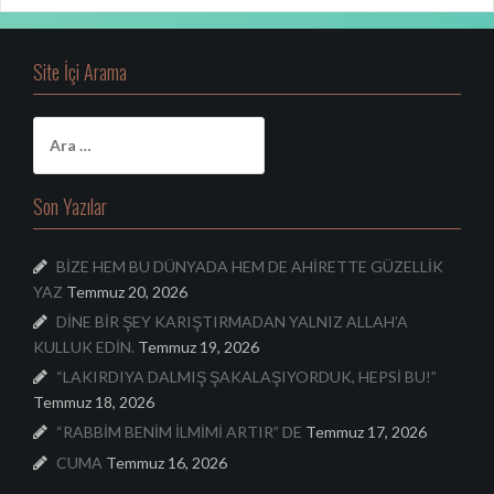
Site İçi Arama
A
r
a
m
Son Yazılar
a
:
BİZE HEM BU DÜNYADA HEM DE AHİRETTE GÜZELLİK
YAZ
Temmuz 20, 2026
DİNE BİR ŞEY KARIŞTIRMADAN YALNIZ ALLAH’A
KULLUK EDİN.
Temmuz 19, 2026
“LAKIRDIYA DALMIŞ ŞAKALAŞIYORDUK, HEPSİ BU!”
Temmuz 18, 2026
“RABBİM BENİM İLMİMİ ARTIR” DE
Temmuz 17, 2026
CUMA
Temmuz 16, 2026