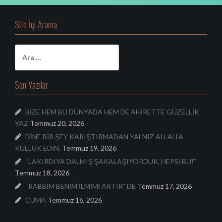
Site İçi Arama
A
r
a
m
Son Yazılar
a
:
BİZE HEM BU DÜNYADA HEM DE AHİRETTE GÜZELLİK
YAZ
Temmuz 20, 2026
DİNE BİR ŞEY KARIŞTIRMADAN YALNIZ ALLAH’A
KULLUK EDİN.
Temmuz 19, 2026
“LAKIRDIYA DALMIŞ ŞAKALAŞIYORDUK, HEPSİ BU!”
Temmuz 18, 2026
“RABBİM BENİM İLMİMİ ARTIR” DE
Temmuz 17, 2026
CUMA
Temmuz 16, 2026