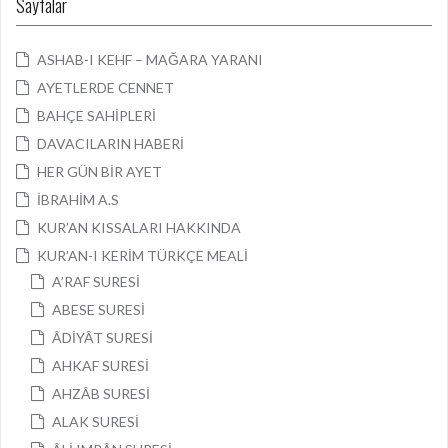
Sayfalar
ASHAB-I KEHF – MAĞARA YARANI
AYETLERDE CENNET
BAHÇE SAHİPLERİ
DAVACILARIN HABERİ
HER GÜN BİR AYET
İBRAHİM A.S
KUR’AN KISSALARI HAKKINDA
KUR’AN-I KERİM TÜRKÇE MEALİ
A’RAF SURESİ
ABESE SURESİ
ÂDİYÂT SURESİ
AHKAF SURESİ
AHZÂB SURESİ
ALAK SURESİ