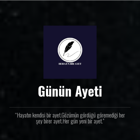
İ
ç
e
r
i
ğ
e
g
e
ç
Günün Ayeti
“Hayatın kendisi bir ayet.Gözümün gördüğü göremediği her
şey birer ayet.Her gün yeni bir ayet.”