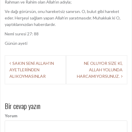
Rahman ve Rahim olan Allah’ın adıyla;
Ve dağı görürsün, onu hareketsiz sanırsın. O, bulut gibi hareket
eder. Herşeyi sağlam yapan Allah’ın yaratmasıdır. Muhakkak ki O,
yaptıklarınızdan haberdardır.
Neml suresi 27: 88
Günün ayeti
Y
SAKIN SENİ ALLAH’IN
NE OLUYOR SİZE Kİ,
AYETLERİNDEN
ALLAH YOLUNDA
a
ALIKOYMASINLAR
HARCAMIYORSUNUZ.
z
ı
d
Bir cevap yazın
o
Yorum
l