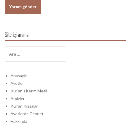
Site içi arama
A
r
a
m
a
Anasayfa
:
Ayetler
Kur’an-ı Kerim Meali
Arşivler
Kur’an Kıssaları
Ayetlerde Cennet
Hakkında