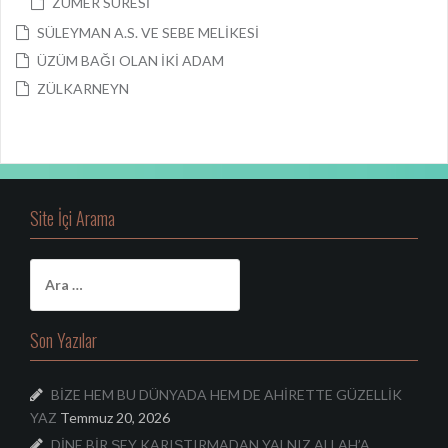
ZÜMER SURESİ
SÜLEYMAN A.S. VE SEBE MELİKESİ
ÜZÜM BAĞI OLAN İKİ ADAM
ZÜLKARNEYN
Site İçi Arama
A
r
a
m
Son Yazılar
a
:
BİZE HEM BU DÜNYADA HEM DE AHİRETTE GÜZELLİK
YAZ
Temmuz 20, 2026
DİNE BİR ŞEY KARIŞTIRMADAN YALNIZ ALLAH’A