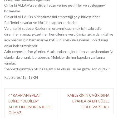
Onlar ki ALLAH’a verdikleri sözü yerine getirirler ve sözleşmeyi
bozmazlar.
Onlar ki ALLAH’ın birleştirmesini emrettiği şeyi birleştirirler,
Rab’lerini sayarlar ve kötü hesaptan korkarlar.
Ve onlar ki sadece Rab’lerinin onayını kazanmak için sabredip
direnirler, namazı gözetirler, kendilerine verdiğimiz rızıklardan gizli ve
açık yardım için harcarlar ve kötülüğü iyilik ile savarlar. Son durağı
onlar hak etmişlerdir.
Adn cennetlerine girerler. Atalarından, eşlerinden ve soylarından iyi
olanlar da onunla beraberdir. Melekler de her kapıdan yanlarına
varırlar.
“Sabrettiğinizden ötürü selam size olsun. Bu ne güzel son durak!”
Rad Suresi 13: 19-24
Y
“RAHMAN EVLAT
RABLERİNİN ÇAĞRISINA
EDİNDİ” DEDİLER”
UYANLARA EN GÜZEL
a
ALLAH’IN ONUNLA İLGİSİ
ÖDÜL VARDIR.
z
OLMAZ.