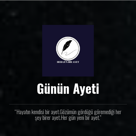
İ
ç
e
r
i
ğ
e
g
e
ç
Günün Ayeti
“Hayatın kendisi bir ayet.Gözümün gördüğü göremediği her
şey birer ayet.Her gün yeni bir ayet.”