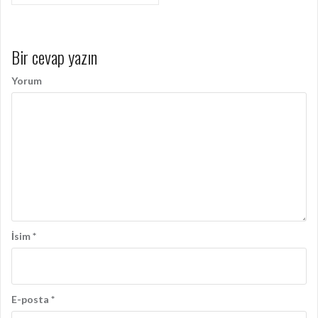
ı
d
Bir cevap yazın
o
l
Yorum
a
ş
ı
m
ı
İsim
*
E-posta
*