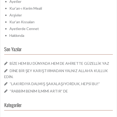
:
Ayetler
Kur’an-ı Kerim Meali
Arşivler
Kur’an Kıssaları
Ayetlerde Cennet
Hakkında
Son Yazılar
BİZE HEM BU DÜNYADA HEM DE AHİRETTE GÜZELLİK YAZ
DİNE BİR ŞEY KARIŞTIRMADAN YALNIZ ALLAH’A KULLUK
EDİN.
“LAKIRDIYA DALMIŞ ŞAKALAŞIYORDUK, HEPSİ BU!”
“RABBİM BENİM İLMİMİ ARTIR” DE
Kategoriler