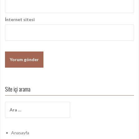
İnternet sitesi
Site içi arama
A
r
a
m
a
Anasayfa