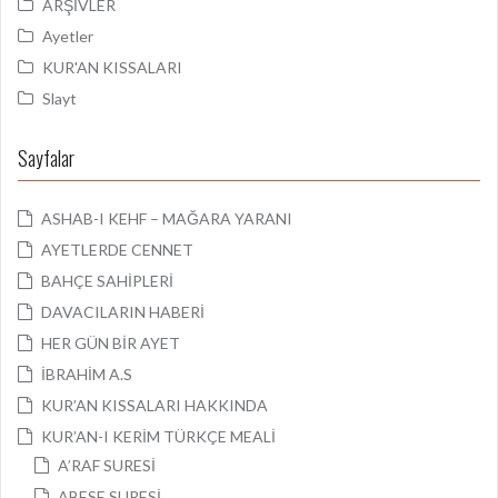
ARŞİVLER
Ayetler
KUR'AN KISSALARI
Slayt
Sayfalar
ASHAB-I KEHF – MAĞARA YARANI
AYETLERDE CENNET
BAHÇE SAHİPLERİ
DAVACILARIN HABERİ
HER GÜN BİR AYET
İBRAHİM A.S
KUR’AN KISSALARI HAKKINDA
KUR’AN-I KERİM TÜRKÇE MEALİ
A’RAF SURESİ
ABESE SURESİ