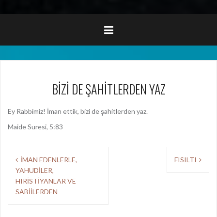
BİZİ DE ŞAHİTLERDEN YAZ
Ey Rabbimiz! İman ettik, bizi de şahitlerden yaz.
Maide Suresi, 5:83
Y
İMAN EDENLERLE,
FISILTI
YAHUDİLER,
a
HIRİSTİYANLAR VE
z
SABİİLERDEN
ı