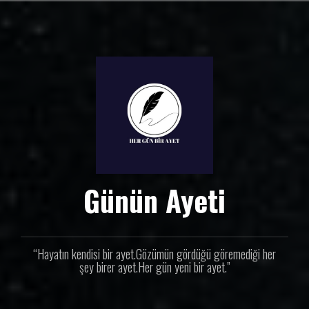
İ
ç
e
r
i
ğ
e
g
e
ç
Günün Ayeti
“Hayatın kendisi bir ayet.Gözümün gördüğü göremediği her
şey birer ayet.Her gün yeni bir ayet.”