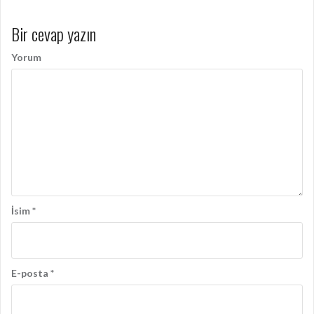
d
Bir cevap yazın
o
l
Yorum
a
ş
ı
m
ı
İsim
*
E-posta
*