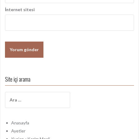
İnternet sitesi
Site içi arama
A
r
a
m
a
Anasayfa
:
Ayetler
Kur’an-ı Kerim Meali