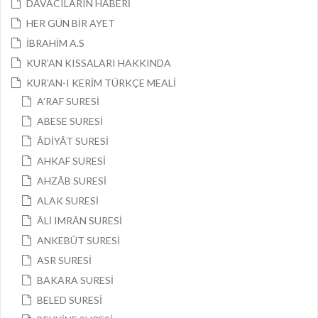
DAVACILARIN HABERİ
HER GÜN BİR AYET
İBRAHİM A.S
KUR’AN KISSALARI HAKKINDA
KUR’AN-I KERİM TÜRKÇE MEALİ
A’RAF SURESİ
ABESE SURESİ
ÂDİYÂT SURESİ
AHKAF SURESİ
AHZÂB SURESİ
ALAK SURESİ
ÂLİ IMRÂN SURESİ
ANKEBÛT SURESİ
ASR SURESİ
BAKARA SURESİ
BELED SURESİ