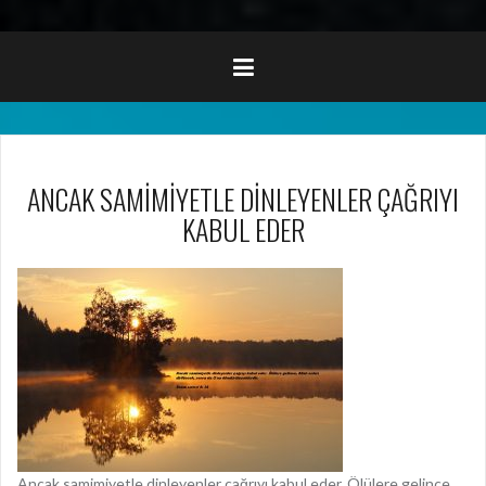
ANCAK SAMİMİYETLE DİNLEYENLER ÇAĞRIYI
KABUL EDER
Ancak samimiyetle dinleyenler çağrıyı kabul eder. Ölülere gelince,