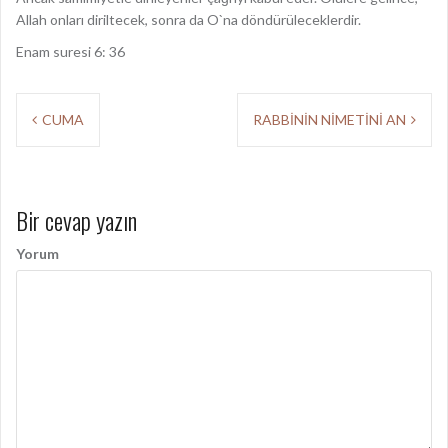
Allah onları diriltecek, sonra da O`na döndürüleceklerdir.
Enam suresi 6: 36
Y
CUMA
RABBİNİN NİMETİNİ AN
a
z
Bir cevap yazın
ı
d
Yorum
o
l
a
ş
ı