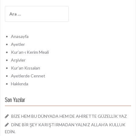
A
r
a
m
a
Anasayfa
:
Ayetler
Kur’an-ı Kerim Meali
Arşivler
Kur’an Kıssaları
Ayetlerde Cennet
Hakkında
Son Yazılar
BİZE HEM BU DÜNYADA HEM DE AHİRETTE GÜZELLİK YAZ
DİNE BİR ŞEY KARIŞTIRMADAN YALNIZ ALLAH’A KULLUK
EDİN.