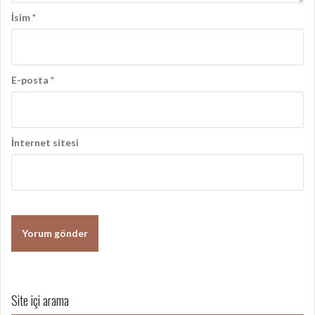
m
İsim
*
ı
E-posta
*
İnternet sitesi
Site içi arama