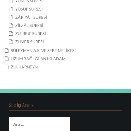
YÛNUS SURESİ
YÛSUF SURESİ
ZÂRİYÂT SURESİ
ZİLZÂL SURESİ
ZUHRUF SURESİ
ZÜMER SURESİ
SÜLEYMAN A.S. VE SEBE MELİKESİ
ÜZÜM BAĞI OLAN İKİ ADAM
ZÜLKARNEYN
Site İçi Arama
A
r