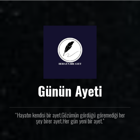
İ
ç
e
r
i
ğ
e
g
e
ç
Günün Ayeti
“Hayatın kendisi bir ayet.Gözümün gördüğü göremediği her
şey birer ayet.Her gün yeni bir ayet.”