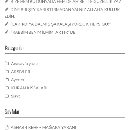
BİZE HEM BU DÜNYADA HEM DE AHİRETTE GÜZELLİK YAZ
DİNE BİR ŞEY KARIŞTIRMADAN YALNIZ ALLAH’A KULLUK
EDİN.
“LAKIRDIYA DALMIŞ ŞAKALAŞIYORDUK, HEPSİ BU!”
“RABBİM BENİM İLMİMİ ARTIR” DE
Kategoriler
Anasayfa yazısı
ARŞİVLER
Ayetler
KUR'AN KISSALARI
Slayt
Sayfalar
ASHAB-I KEHF – MAĞARA YARANI