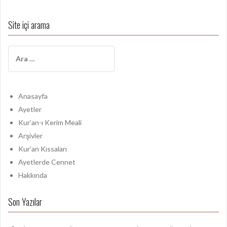
Site içi arama
A
r
a
m
a
Anasayfa
:
Ayetler
Kur’an-ı Kerim Meali
Arşivler
Kur’an Kıssaları
Ayetlerde Cennet
Hakkında
Son Yazılar