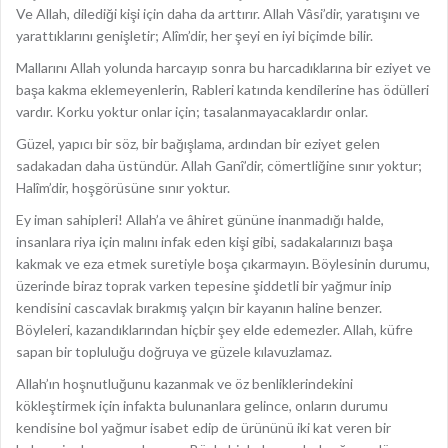
Ve Allah, dilediği kişi için daha da arttırır. Allah Vâsi’dir, yaratışını ve
yarattıklarını genişletir; Alîm’dir, her şeyi en iyi biçimde bilir.
Mallarını Allah yolunda harcayıp sonra bu harcadıklarına bir eziyet ve
başa kakma eklemeyenlerin, Rableri katında kendilerine has ödülleri
vardır. Korku yoktur onlar için; tasalanmayacaklardır onlar.
Güzel, yapıcı bir söz, bir bağışlama, ardından bir eziyet gelen
sadakadan daha üstündür. Allah Ganî’dir, cömertliğine sınır yoktur;
Halîm’dir, hoşgörüsüne sınır yoktur.
Ey iman sahipleri! Allah’a ve âhiret gününe inanmadığı halde,
insanlara riya için malını infak eden kişi gibi, sadakalarınızı başa
kakmak ve eza etmek suretiyle boşa çıkarmayın. Böylesinin durumu,
üzerinde biraz toprak varken tepesine şiddetli bir yağmur inip
kendisini cascavlak bırakmış yalçın bir kayanın haline benzer.
Böyleleri, kazandıklarından hiçbir şey elde edemezler. Allah, küfre
sapan bir topluluğu doğruya ve güzele kılavuzlamaz.
Allah’ın hoşnutluğunu kazanmak ve öz benliklerindekini
kökleştirmek için infakta bulunanlara gelince, onların durumu
kendisine bol yağmur isabet edip de ürününü iki kat veren bir