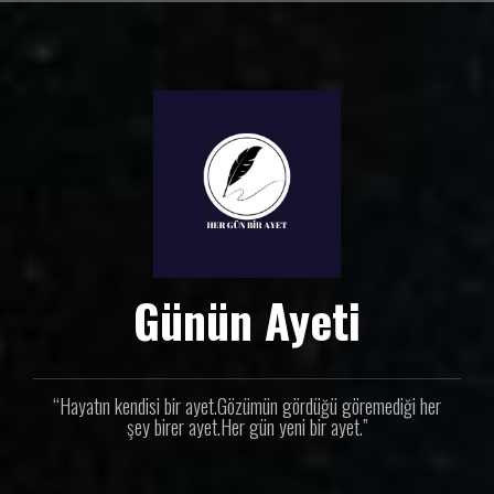
İ
ç
e
r
i
ğ
e
g
e
ç
Günün Ayeti
“Hayatın kendisi bir ayet.Gözümün gördüğü göremediği her
şey birer ayet.Her gün yeni bir ayet.”