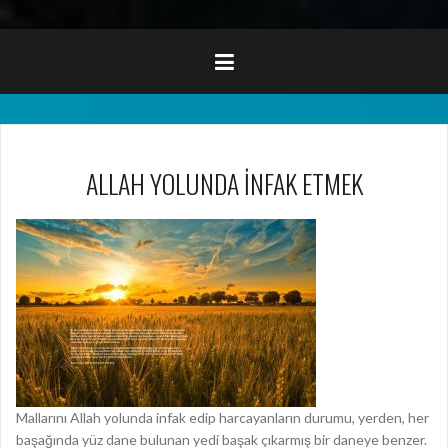
ALLAH YOLUNDA İNFAK ETMEK
Mallarını Allah yolunda infak edip harcayanların durumu, yerden, her
başağında yüz dane bulunan yedi başak çıkarmış bir daneye benzer.