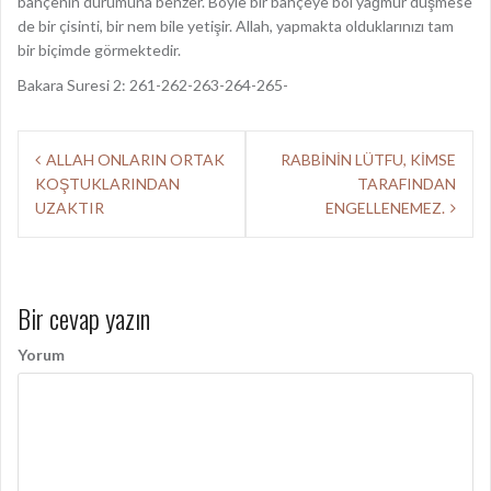
bahçenin durumuna benzer. Böyle bir bahçeye bol yağmur düşmese
de bir çisinti, bir nem bile yetişir. Allah, yapmakta olduklarınızı tam
bir biçimde görmektedir.
Bakara Suresi 2: 261-262-263-264-265-
Y
ALLAH ONLARIN ORTAK
RABBİNİN LÜTFU, KİMSE
KOŞTUKLARINDAN
TARAFINDAN
a
UZAKTIR
ENGELLENEMEZ.
z
ı
d
Bir cevap yazın
o
Yorum
l
a
ş