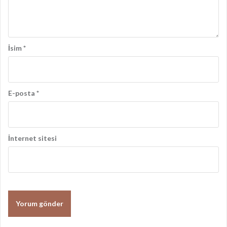
ı
m
ı
İsim
*
E-posta
*
İnternet sitesi