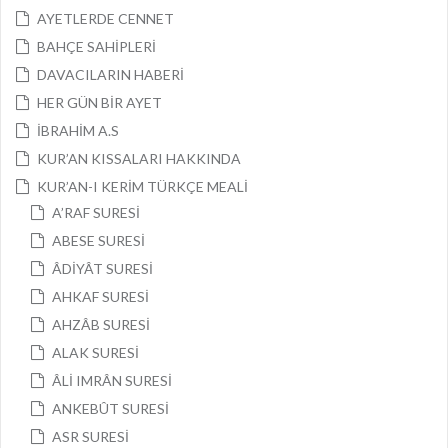
AYETLERDE CENNET
BAHÇE SAHİPLERİ
DAVACILARIN HABERİ
HER GÜN BİR AYET
İBRAHİM A.S
KUR’AN KISSALARI HAKKINDA
KUR’AN-I KERİM TÜRKÇE MEALİ
A’RAF SURESİ
ABESE SURESİ
ÂDİYÂT SURESİ
AHKAF SURESİ
AHZÂB SURESİ
ALAK SURESİ
ÂLİ IMRÂN SURESİ
ANKEBÛT SURESİ
ASR SURESİ