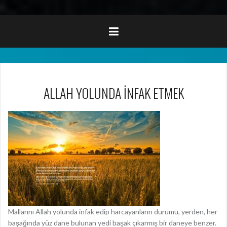
ALLAH YOLUNDA İNFAK ETMEK
Mallarını Allah yolunda infak edip harcayanların durumu, yerden, her
başağında yüz dane bulunan yedi başak çıkarmış bir daneye benzer.