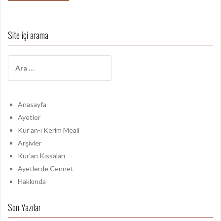
Site içi arama
A
r
a
m
a
Anasayfa
:
Ayetler
Kur’an-ı Kerim Meali
Arşivler
Kur’an Kıssaları
Ayetlerde Cennet
Hakkında
Son Yazılar