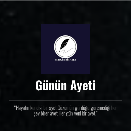
İ
ç
e
r
i
ğ
e
g
e
ç
Günün Ayeti
“Hayatın kendisi bir ayet.Gözümün gördüğü göremediği her
şey birer ayet.Her gün yeni bir ayet.”