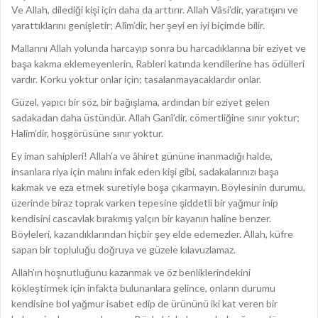
Ve Allah, dilediği kişi için daha da arttırır. Allah Vâsi’dir, yaratışını ve
yarattıklarını genişletir; Alîm’dir, her şeyi en iyi biçimde bilir.
Mallarını Allah yolunda harcayıp sonra bu harcadıklarına bir eziyet ve
başa kakma eklemeyenlerin, Rableri katında kendilerine has ödülleri
vardır. Korku yoktur onlar için; tasalanmayacaklardır onlar.
Güzel, yapıcı bir söz, bir bağışlama, ardından bir eziyet gelen
sadakadan daha üstündür. Allah Ganî’dir, cömertliğine sınır yoktur;
Halîm’dir, hoşgörüsüne sınır yoktur.
Ey iman sahipleri! Allah’a ve âhiret gününe inanmadığı halde,
insanlara riya için malını infak eden kişi gibi, sadakalarınızı başa
kakmak ve eza etmek suretiyle boşa çıkarmayın. Böylesinin durumu,
üzerinde biraz toprak varken tepesine şiddetli bir yağmur inip
kendisini cascavlak bırakmış yalçın bir kayanın haline benzer.
Böyleleri, kazandıklarından hiçbir şey elde edemezler. Allah, küfre
sapan bir topluluğu doğruya ve güzele kılavuzlamaz.
Allah’ın hoşnutluğunu kazanmak ve öz benliklerindekini
kökleştirmek için infakta bulunanlara gelince, onların durumu
kendisine bol yağmur isabet edip de ürününü iki kat veren bir