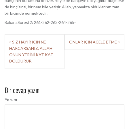
bahçenin durumuna benzer. Böyle bir bahçeye bol yağmur düşmese
de bir çisinti, bir nem bile yetişir. Allah, yapmakta olduklarınızı tam
bir biçimde görmektedir.
Bakara Suresi 2: 261-262-263-264-265-
Y
SİZ HAYIR İÇİN NE
ONLAR İÇİN ACELE ETME
HARCARSANIZ, ALLAH
a
ONUN YERİNİ KAT KAT
z
DOLDURUR.
ı
d
Bir cevap yazın
o
l
Yorum
a
ş