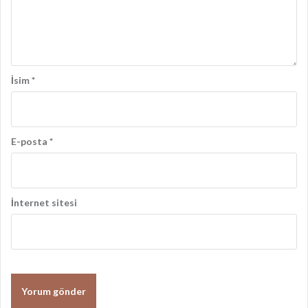
ı
m
ı
İsim
*
E-posta
*
İnternet sitesi