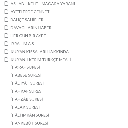
ASHAB-I KEHF – MAĞARA YARANI
AYETLERDE CENNET
BAHÇE SAHİPLERİ
DAVACILARIN HABERİ
HER GÜN BİR AYET
İBRAHİM A.S
KUR’AN KISSALARI HAKKINDA
KUR’AN-I KERİM TÜRKÇE MEALİ
A’RAF SURESİ
ABESE SURESİ
ÂDİYÂT SURESİ
AHKAF SURESİ
AHZÂB SURESİ
ALAK SURESİ
ÂLİ IMRÂN SURESİ
ANKEBÛT SURESİ