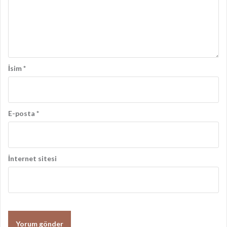
ı
m
ı
İsim
*
E-posta
*
İnternet sitesi