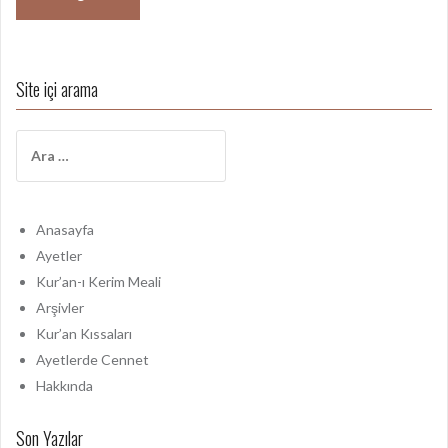
Site içi arama
A
r
a
m
a
Anasayfa
:
Ayetler
Kur’an-ı Kerim Meali
Arşivler
Kur’an Kıssaları
Ayetlerde Cennet
Hakkında
Son Yazılar