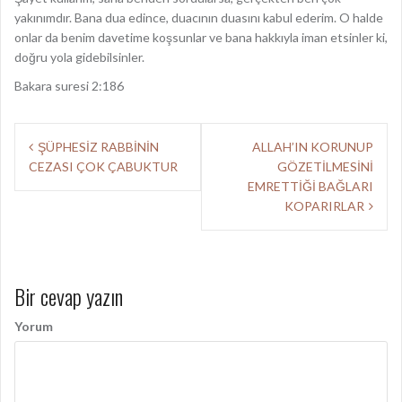
yakınımdır. Bana dua edince, duacının duasını kabul ederim. O halde
onlar da benim davetime koşsunlar ve bana hakkıyla iman etsinler ki,
doğru yola gidebilsinler.
Bakara suresi 2:186
Y
ŞÜPHESİZ RABBİNİN
ALLAH’IN KORUNUP
CEZASI ÇOK ÇABUKTUR
GÖZETİLMESİNİ
a
EMRETTİĞİ BAĞLARI
z
KOPARIRLAR
ı
d
Bir cevap yazın
o
l
Yorum
a
ş