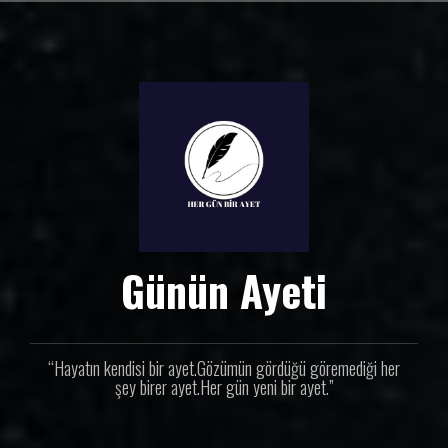
İ
ç
e
r
i
ğ
e
g
e
ç
Günün Ayeti
“Hayatın kendisi bir ayet.Gözümün gördüğü göremediği her
şey birer ayet.Her gün yeni bir ayet.”