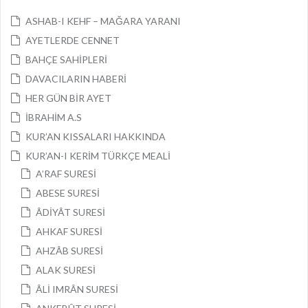
ASHAB-I KEHF – MAĞARA YARANI
AYETLERDE CENNET
BAHÇE SAHİPLERİ
DAVACILARIN HABERİ
HER GÜN BİR AYET
İBRAHİM A.S
KUR’AN KISSALARI HAKKINDA
KUR’AN-I KERİM TÜRKÇE MEALİ
A’RAF SURESİ
ABESE SURESİ
ÂDİYÂT SURESİ
AHKAF SURESİ
AHZÂB SURESİ
ALAK SURESİ
ÂLİ IMRÂN SURESİ