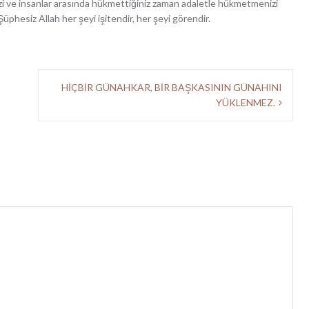
izi ve insanlar arasında hükmettiğiniz zaman adaletle hükmetmenizi
üphesiz Allah her şeyi işitendir, her şeyi görendir.
HİÇBİR GÜNAHKAR, BİR BAŞKASININ GÜNAHINI
YÜKLENMEZ.