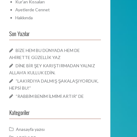
Kur’an Kıssaları
Ayetlerde Cennet
Hakkında
Son Yazılar
BİZE HEM BU DÜNYADA HEM DE
AHİRETTE GÜZELLİK YAZ
DİNE BİR ŞEY KARIŞTIRMADAN YALNIZ
ALLAH’A KULLUK EDİN.
“LAKIRDIYA DALMIŞ ŞAKALAŞIYORDUK,
HEPSİ BU!”
“RABBİM BENİM İLMİMİ ARTIR” DE
Kategoriler
Anasayfa yazısı