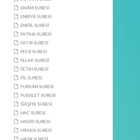
EN’ÂM SURESİ
ENBİYÂ SURESİ
ENFÂL SURESİ
FATİHA SURESİ
FATIR SURESİ
FECR SURESİ
FELAK SURESİ
FETİH SURESİ
FÎL SURESİ
FURKÂN SURESİ
FUSSİLET SURESİ
ĞÂŞİYE SURESİ
HAC SURESİ
HADÎD SURESİ
HÂKKA SURESİ
HAŞR SURESİ