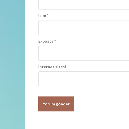
m
ı
İsim
*
E-posta
*
İnternet sitesi