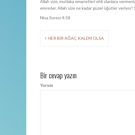
Allah size, mutlaka emanetleri ehli olanlara vermen
emreder. Allah size ne kadar güzel öğütler veriyor! Ş
Nisa Suresi 4:58
Y
HER BİR AĞAÇ KALEM OLSA
a
z
ı
Bir cevap yazın
d
Yorum
o
l
a
ş
ı