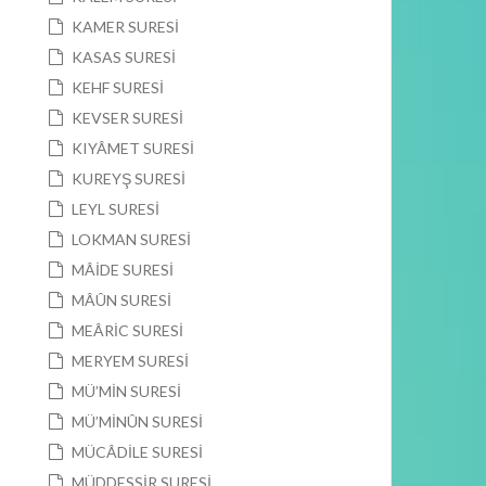
KAMER SURESİ
KASAS SURESİ
KEHF SURESİ
KEVSER SURESİ
KIYÂMET SURESİ
KUREYŞ SURESİ
LEYL SURESİ
LOKMAN SURESİ
MÂİDE SURESİ
MÂÛN SURESİ
MEÂRİC SURESİ
MERYEM SURESİ
MÜ’MİN SURESİ
MÜ’MİNÛN SURESİ
MÜCÂDİLE SURESİ
MÜDDESSİR SURESİ