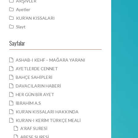
ARŞİVLER
Ayetler
KUR'AN KISSALARI
Slayt
Sayfalar
ASHAB-I KEHF – MAĞARA YARANI
AYETLERDE CENNET
BAHÇE SAHİPLERİ
DAVACILARIN HABERİ
HER GÜN BİR AYET
İBRAHİM A.S
KUR’AN KISSALARI HAKKINDA
KUR’AN-I KERİM TÜRKÇE MEALİ
A’RAF SURESİ
ABESE SURESİ