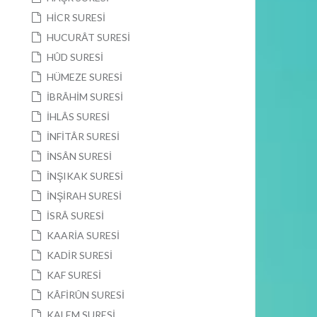
HİCR SURESİ
HUCURÂT SURESİ
HÛD SURESİ
HÜMEZE SURESİ
İBRÂHİM SURESİ
İHLÂS SURESİ
İNFİTÂR SURESİ
İNSÂN SURESİ
İNŞIKAK SURESİ
İNŞİRAH SURESİ
İSRÂ SURESİ
KAARİA SURESİ
KADİR SURESİ
KAF SURESİ
KÂFİRÛN SURESİ
KALEM SURESİ