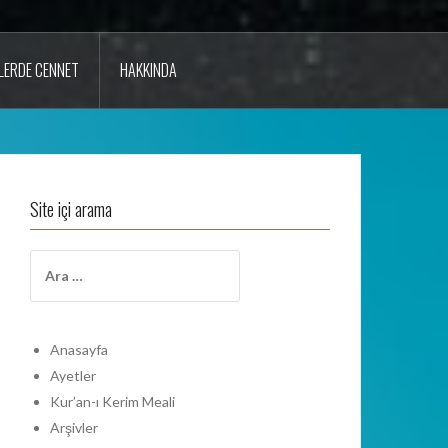
LERDE CENNET
HAKKINDA
Site içi arama
A
r
a
m
a
Anasayfa
:
Ayetler
Kur’an-ı Kerim Meali
Arşivler