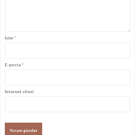
ş
ı
m
ı
İsim
*
E-posta
*
İnternet sitesi