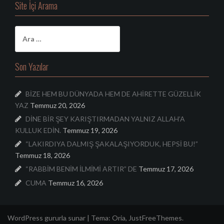
Site İçi Arama
A
r
a
m
Son Yazılar
a
:
BİZE HEM BU DÜNYADA HEM DE AHİRETTE GÜZELLİK
YAZ
Temmuz 20, 2026
DİNE BİR ŞEY KARIŞTIRMADAN YALNIZ ALLAH’A
KULLUK EDİN.
Temmuz 19, 2026
“LAKIRDIYA DALMIŞ ŞAKALAŞIYORDUK, HEPSİ BU!”
Temmuz 18, 2026
“RABBİM BENİM İLMİMİ ARTIR” DE
Temmuz 17, 2026
CUMA
Temmuz 16, 2026
WordPress gururla sunar
|
Tema:
Oria
, JustFreeThemes.