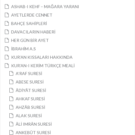
ASHAB-I KEHF – MAĞARA YARANI
AYETLERDE CENNET
BAHÇE SAHİPLERİ
DAVACILARIN HABERİ
HER GÜN BİR AYET
İBRAHİM A.S
KUR’AN KISSALARI HAKKINDA
KUR’AN-I KERİM TÜRKÇE MEALİ
A’RAF SURESİ
ABESE SURESİ
ÂDİYÂT SURESİ
AHKAF SURESİ
AHZÂB SURESİ
ALAK SURESİ
ÂLİ IMRÂN SURESİ
ANKEBÛT SURESİ