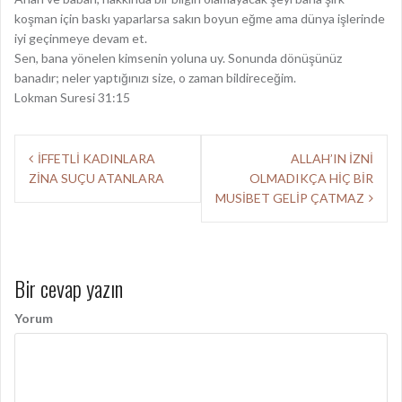
koşman için baskı yaparlarsa sakın boyun eğme ama dünya işlerinde
iyi geçinmeye devam et.
Sen, bana yönelen kimsenin yoluna uy. Sonunda dönüşünüz
banadır; neler yaptığınızı size, o zaman bildireceğim.
Lokman Suresi 31:15
Y
İFFETLİ KADINLARA
ALLAH’IN İZNİ
ZİNA SUÇU ATANLARA
OLMADIKÇA HİÇ BİR
a
MUSİBET GELİP ÇATMAZ
z
ı
d
Bir cevap yazın
o
Yorum
l
a