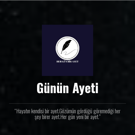
İ
ç
e
r
i
ğ
e
g
e
ç
Günün Ayeti
“Hayatın kendisi bir ayet.Gözümün gördüğü göremediği her
şey birer ayet.Her gün yeni bir ayet.”