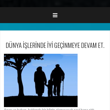
DÜNYA İŞLERİNDE İYİ GEÇİNMEYE DEVAM ET.
Anan ve baban, hakkında bir bilgin olamayacak şeyi bana şirk