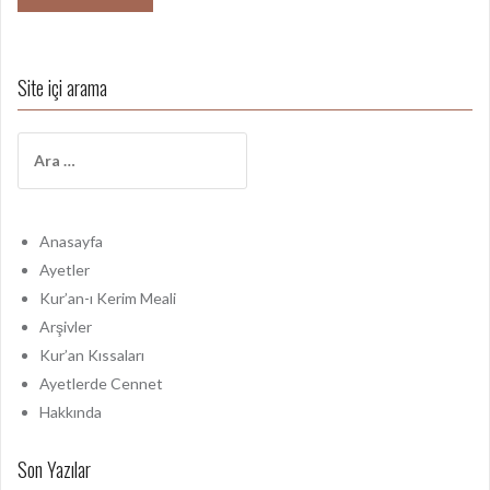
Site içi arama
A
r
a
m
a
Anasayfa
:
Ayetler
Kur’an-ı Kerim Meali
Arşivler
Kur’an Kıssaları
Ayetlerde Cennet
Hakkında
Son Yazılar