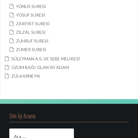
YÛNUS SURESİ
YÛSUF SURESİ
ZÂRİYÂT SURESİ
ZİLZÂL SURESİ
ZUHRUF SURESİ
ZÜMER SURESİ
SÜLEYMAN A.S. VE SEBE MELİKESİ
ÜZÜM BAĞI OLAN İKİ ADAM
ZÜLKARNEYN
Site İçi Arama
A