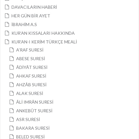
DAVACILARIN HABERİ
HER GÜN BİR AYET
İBRAHİM A.S
KUR’AN KISSALARI HAKKINDA
KUR’AN-I KERİM TÜRKÇE MEALİ
A’RAF SURESİ
ABESE SURESİ
ÂDİYÂT SURESİ
AHKAF SURESİ
AHZÂB SURESİ
ALAK SURESİ
ÂLİ IMRÂN SURESİ
ANKEBÛT SURESİ
ASR SURESİ
BAKARA SURESİ
BELED SURESİ