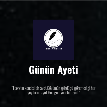
İ
ç
e
r
i
ğ
e
g
e
ç
Günün Ayeti
“Hayatın kendisi bir ayet.Gözümün gördüğü göremediği her
şey birer ayet.Her gün yeni bir ayet.”