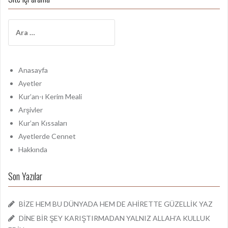
A
r
a
m
a
Anasayfa
:
Ayetler
Kur’an-ı Kerim Meali
Arşivler
Kur’an Kıssaları
Ayetlerde Cennet
Hakkında
Son Yazılar
BİZE HEM BU DÜNYADA HEM DE AHİRETTE GÜZELLİK YAZ
DİNE BİR ŞEY KARIŞTIRMADAN YALNIZ ALLAH’A KULLUK