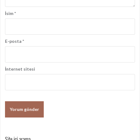
İsim
*
E-posta
*
İnternet sitesi
Site içi arama