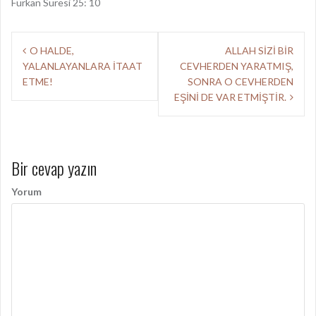
Furkan Suresi 25: 10
Y
O HALDE,
ALLAH SİZİ BİR
YALANLAYANLARA İTAAT
CEVHERDEN YARATMIŞ,
a
ETME!
SONRA O CEVHERDEN
z
EŞİNİ DE VAR ETMİŞTİR.
ı
d
Bir cevap yazın
o
l
Yorum
a
ş
ı
m
ı