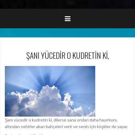
ŞANI YÜCEDİR O KUDRETİN Kİ,
Şanı yücedir o kudretin ki, dilerse sana ondan daha hayırlısını,
altından nehirler akan bahçeleri verir ve senin için köşkler de yapar.