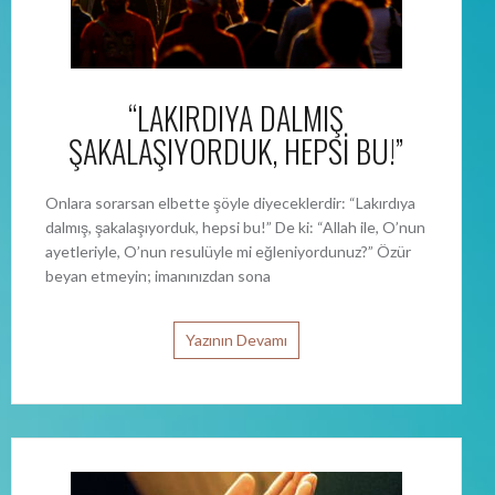
“LAKIRDIYA DALMIŞ
ŞAKALAŞIYORDUK, HEPSİ BU!”
Onlara sorarsan elbette şöyle diyeceklerdir: “Lakırdıya
dalmış, şakalaşıyorduk, hepsi bu!” De ki: “Allah ile, O’nun
ayetleriyle, O’nun resulüyle mi eğleniyordunuz?” Özür
beyan etmeyin; imanınızdan sona
Yazının Devamı