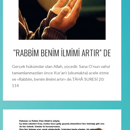
“RABBİM BENİM İLMİMİ ARTIR” DE
Gerçek hükümdar olan Allah, yücedir. Sana O’nun vahyi
tamamlanmazdan önce Kur’an’ı (okumakta) acele etme
ve «Rabbim, benim ilmimi artır» de.TÂHÂ SURESİ 20:
114