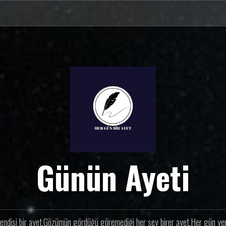
Günün Ayeti
endisi bir ayet.Gözümün gördüğü göremediği her şey birer ayet.Her gün yeni