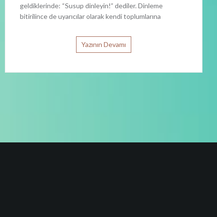
geldiklerinde: “Susup dinleyin!” dediler. Dinleme
bitirilince de uyarıcılar olarak kendi toplumlarına
Yazının Devamı