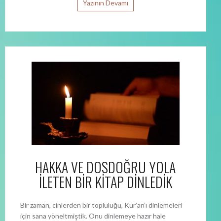
Yazının Devamı
HAKKA VE DOSDOĞRU YOLA
İLETEN BİR KİTAP DİNLEDİK
Bir zaman, cinlerden bir topluluğu, Kur’an’ı dinlemeleri
için sana yöneltmiştik. Onu dinlemeye hazır hale