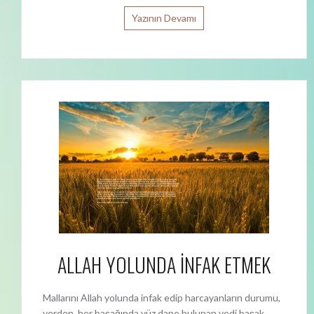
Yazının Devamı
ALLAH YOLUNDA İNFAK ETMEK
Mallarını Allah yolunda infak edip harcayanların durumu,
yerden, her başağında yüz dane bulunan yedi başak